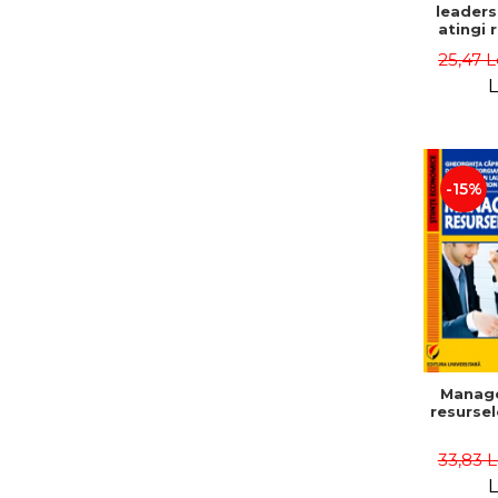
leaders
atingi 
remarca
25,47 L
oameni 
L
-15%
Manag
resurse
33,83 
L