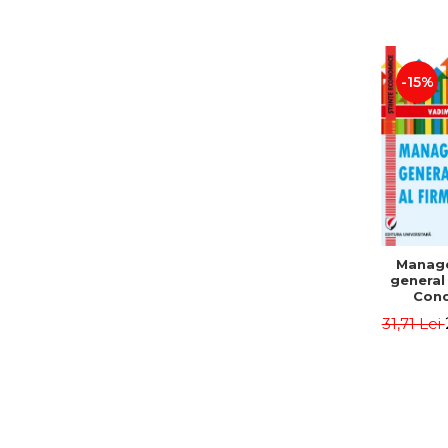
-15%
Manag
general 
Conc
Instr
31,71 Lei
Mo