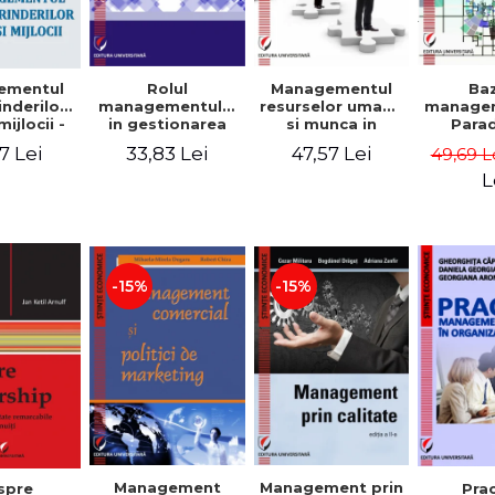
Rolul
Managementul
Ba
ementul
managementului
resurselor umane
managem
inderilor
in gestionarea
si munca in
Para
mijlocii -
eficienta a
echipa
sist
 David,
33,83 Lei
47,57 Lei
7 Lei
49,69 L
activitatii firmei -
Abo
a-Mirela
Cristina Stefan,
cogn
, Roxana
L
Elena David,
Persp
Ionescu,
Gabriel Nastase,
comport
a Zaharia
Mihaela-Mirela
- V
Dogaru,
Dumi
Valentina Zaharia
-15%
-15%
Management
Management prin
spre
Pra