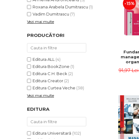
-15%
Roxana Arabela Dumitrascu
(1)
Vadim Dumitrascu
(7)
Vezi mai multe
PRODUCĂTORI
Funda
manage
Editura ALL
(4)
organi
Editura BookZone
(1)
Editia 
91,97 Le
Eugen 
Editura C.H. Beck
(2)
Ion
Editura Creator
(2)
Editura Curtea Veche
(38)
Vezi mai multe
EDITURA
Editura Universitară
(102)