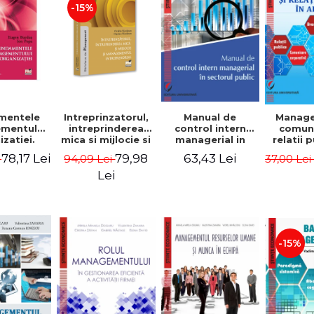
-15%
mentele
Intreprinzatorul,
Manual de
Manag
mentului
intreprinderea
control intern
comuni
zatiei.
mica si mijlocie si
managerial in
relatii 
a III-a -
managementul
sectorul public -
afaceri
78,17 Lei
79,98
63,43 Lei
i
94,09 Lei
37,00 Le
Burdus,
intreprenorial -
Jean-Pierre
Dumi
 Popa
Ovidiu Nicolescu,
Garitte, Marius
Lei
Ciprian Nicolescu
Tomoiala
-15%