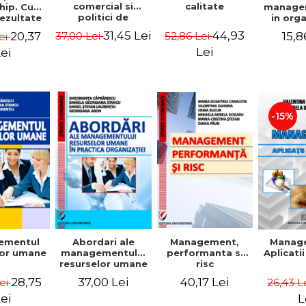
comercial si
calitate
hip. Cum
manage
politici de
rezultate
in org
marketing
bile prin
mode
31,45 Lei
44,93
20,37
15,8
37,00 Lei
52,86 Lei
ei
obisnuiti
Gheo
Capra
Lei
ei
Dan
Geor
Sta
Georgi
-15%
ementul
Abordari ale
Management,
Manag
lor umane
managementului
performanta si
Aplicati
resurselor umane
risc
in practica
28,75
37,00 Lei
40,17 Lei
Lei
26,43 L
organizatiei
ei
L