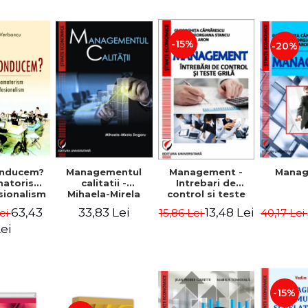
-15%
-20%
nducem?
Managementul
Management -
Mana
matorism
calitatii -
Intrebari de
sionalism
Mihaela-Mirela
control si teste
Verboncu
Dogaru
grila
63,43
33,83 Lei
13,48 Lei
ei
15,86 Lei
40,17 Lei
ei
-15%