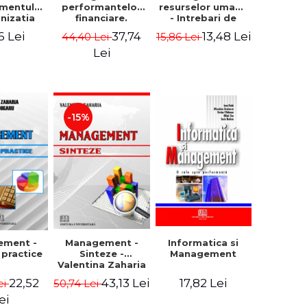
mentului
performantelor
resurselor umane
anizatia
financiare.
- Intrebari de
rna -
Concepte.
control si teste
6 Lei
37,74
13,48 Lei
44,40 Lei
15,86 Lei
rghita
Modele.
grila
rescu,
Instrumente
Lei
iela
giana
ncu,
ana Aron
-15%
Management -
ement -
Informatica si
Sinteze -
i practice
Management
Valentina Zaharia
43,13 Lei
22,52
17,82 Lei
50,74 Lei
ei
ei