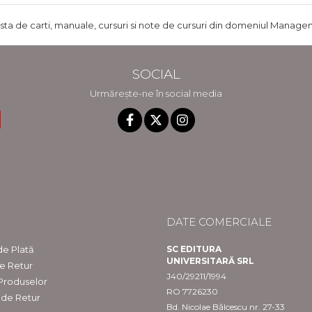
ista de carti, manuale, cursuri si note de cursuri din domeniul Managem
SOCIAL
Urmărește-ne în social media
DATE COMERCIALE
e Plată
SC EDITURA
UNIVERSITARĂ SRL
de Retur
J40/29211/1994
 Produselor
RO 7726230
 de Retur
Bd. Nicolae Bălcescu nr. 27-33