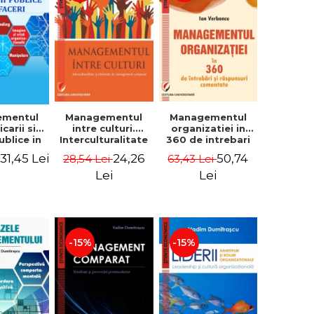
ementul
Managementul
Managementul
carii si
intre culturi.
organizatiei in
publice in
Interculturalitate
360 de intrebari
 - Vadim
si elemente de
si raspunsuri
31,45 Lei
24,26
50,74
i
28,54 Lei
63,43 Lei
trascu
management
comentate - Ion
comparat -
Verboncu
Lei
Lei
Vadim
Dumitrascu
-15%
-15%