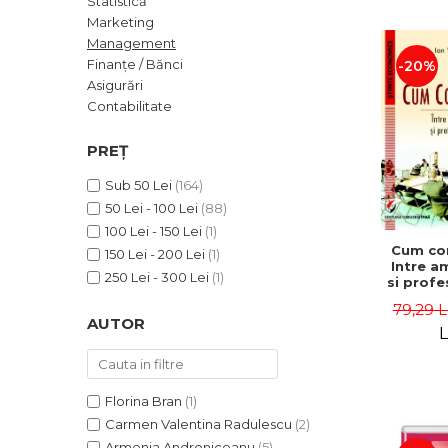
Statistică
ADMINISTRATIVE
Cum Cumpăr
Marketing
ȘTIINȚE ECONOMICE
Livrare
Management
ȘTIINȚE EXACTE
Finanțe / Bănci
-20%
Politica de Retur
Asigurări
EDUCAȚIE FIZICĂ ȘI SPORT
Formular de Retur
Contabilitate
PREUNIVERSITARIA
Distribuitori
TIMP LIBER
PREȚ
ÎN CURS DE APARIȚIE
Sub 50 Lei
(164)
NOUTĂȚI
50 Lei - 100 Lei
(88)
PACHETE DE STUDIU
100 Lei - 150 Lei
(1)
Cum co
150 Lei - 200 Lei
(1)
PROMOȚIILE LUNII
Intre a
250 Lei - 300 Lei
(1)
si profe
ULTIMELE EXEMPLARE
- Ion 
79,29 L
AUTOR
L
Florina Bran
(1)
Carmen Valentina Radulescu
(2)
Armenia Androniceanu
(5)