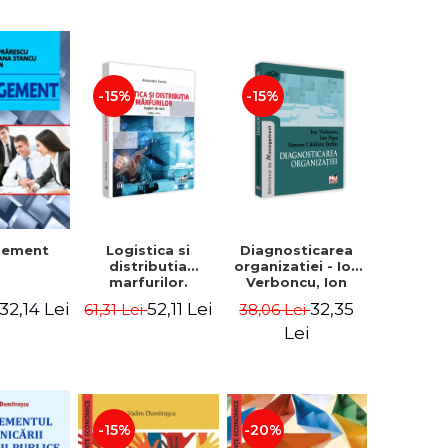
-15%
-15%
Logistica si
Diagnosticarea
gement
distributia
organizatiei - Ion
marfurilor.
Verboncu, Ion
Suport de curs.
Popa, Simona
52,11 Lei
32,35
32,14 Lei
61,31 Lei
38,06 Lei
Editia a VI-a -
Catalina Stefan
Alexandru Burda
Lei
-15%
-20%