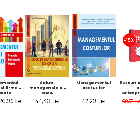
-15%
Solutii
ementul
Managementul
Esecuri 
manageriale de
al firmei.
costurilor
a
criza.
epte.
antrepr
Restructurarea
umente.
romani
44,40 Lei
26,96 Lei
42,29 Lei
68,71 L
organizationala
dele
povest
sau
esec ca
L
reproiectarea
inspire
manageriala