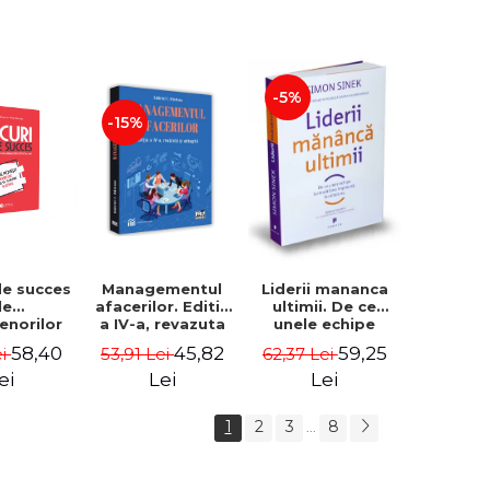
-5%
-15%
de succes
Managementul
Liderii mananca
le
afacerilor. Editia
ultimii. De ce
enorilor
a IV-a, revazuta
unele echipe
 - 70 de
si adaugita -
lucreaza bine
58,40
45,82
59,25
ei
53,91 Lei
62,37 Lei
i despre
Gabriel I. Nastase
impreuna, iar
re sa-ti
altele nu. Editia a
ei
Lei
Lei
 succesul
II-a - Simon Sinek
1
2
3
8
...