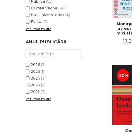
Publica
(55)
Curtea Veche
(38)
Pro Universitaria
(34)
Evrika
(7)
Manag
intrepr
Vezi mai multe
mici si 
Elena
17,9
ANUL PUBLICĂRII
Mihael
Dogaru
Carmen 
Valentin
2026
(3)
2025
(1)
-20%
2024
(3)
2023
(2)
2022
(3)
Vezi mai multe
De