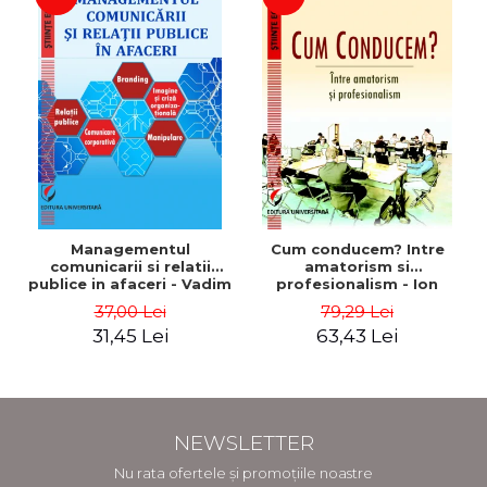
Managementul
Cum conducem? Intre
comunicarii si relatii
amatorism si
publice in afaceri - Vadim
profesionalism - Ion
Dumitrascu
Verboncu
37,00 Lei
79,29 Lei
31,45 Lei
63,43 Lei
NEWSLETTER
Nu rata ofertele și promoțiile noastre