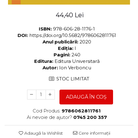
44,40 Lei
ISBN:
978-606-28-1176-1
DOI:
https://doi.org/10.5682/9786062811761
Anul publicării:
2020
Ediția:
I
Pagini:
240
Editura:
Editura Universitară
Autor:
Ion Verboncu
STOC LIMITAT
ADAUGĂ ÎN COȘ
Cod Produs:
9786062811761
Ai nevoie de ajutor?
0745 200 357
Adaugă la Wishlist
Cere informații