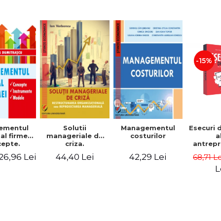
-15%
Solutii
ementul
Managementul
Esecuri 
manageriale de
al firmei.
costurilor
a
criza.
epte.
antrepr
Restructurarea
umente.
romani
44,40 Lei
26,96 Lei
42,29 Lei
68,71 L
organizationala
dele
povest
sau
esec ca
L
reproiectarea
inspire
manageriala