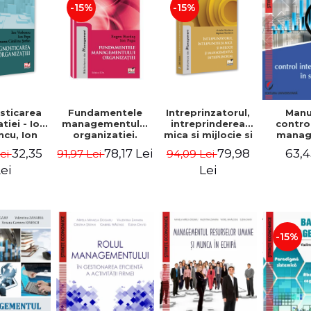
-15%
-15%
sticarea
Fundamentele
Intreprinzatorul,
Manu
tiei - Ion
managementului
intreprinderea
contro
cu, Ion
organizatiei.
mica si mijlocie si
manage
 Simona
Editia a III-a -
managementul
sectorul
32,35
78,17 Lei
79,98
63,4
Lei
91,97 Lei
94,09 Lei
a Stefan
Eugen Burdus,
intreprenorial -
Jean-
Ion Popa
Ovidiu Nicolescu,
Garitte
ei
Lei
Ciprian Nicolescu
Tom
-15%