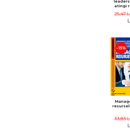
leaders
atingi 
remarca
25,47 L
oameni 
L
-15%
Manag
resurse
33,83 
L