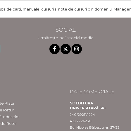
ista de carti, manuale, cursuri si note de cursuri din domeniul Managem
SOCIAL
Urmărește-ne în social media
DATE COMERCIALE
e Plată
SC EDITURA
UNIVERSITARĂ SRL
de Retur
J40/29211/1994
 Produselor
RO 7726230
 de Retur
Bd. Nicolae Bălcescu nr. 27-33