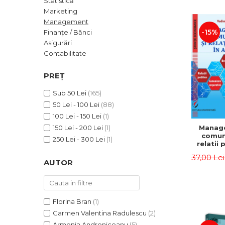
Statistică
ADMINISTRATIVE
Cum Cumpăr
Marketing
ȘTIINȚE ECONOMICE
Livrare
Management
ȘTIINȚE EXACTE
-15%
Finanțe / Bănci
Politica de Retur
Asigurări
EDUCAȚIE FIZICĂ ȘI SPORT
Formular de Retur
Contabilitate
PREUNIVERSITARIA
Distribuitori
TIMP LIBER
PREȚ
ÎN CURS DE APARIȚIE
Sub 50 Lei
(165)
NOUTĂȚI
50 Lei - 100 Lei
(88)
PACHETE DE STUDIU
100 Lei - 150 Lei
(1)
Manag
150 Lei - 200 Lei
(1)
PROMOȚIILE LUNII
comuni
250 Lei - 300 Lei
(1)
relatii 
ULTIMELE EXEMPLARE
afaceri
37,00 Le
Dumi
AUTOR
Florina Bran
(1)
Carmen Valentina Radulescu
(2)
Armenia Androniceanu
(5)