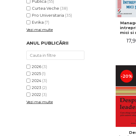
Publica
(55)
Curtea Veche
(38)
Pro Universitaria
(35)
Evrika
(7)
Manag
intrepr
Vezi mai multe
mici si 
Elena
17,9
Mihael
ANUL PUBLICĂRII
Dogaru
Carmen 
Valentin
2026
(3)
2025
(1)
-20%
2024
(3)
2023
(2)
2022
(3)
Vezi mai multe
De