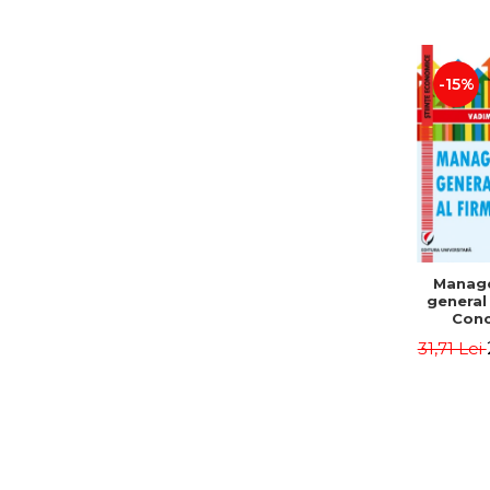
-15%
Manag
general 
Conc
Instr
31,71 Lei
Mo