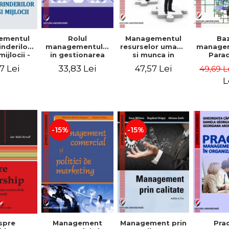
Rolul
Managementul
Ba
ementul
managementului
resurselor umane
managem
inderilor
in gestionarea
si munca in
Para
mijlocii -
eficienta a
echipa
sist
 David,
33,83 Lei
47,57 Lei
7 Lei
49,69 L
activitatii firmei -
Abo
a-Mirela
Cristina Stefan,
cogn
, Roxana
L
Elena David,
Persp
Ionescu,
Gabriel Nastase,
comport
a Zaharia
Mihaela-Mirela
- V
Dogaru,
Dumi
Valentina Zaharia
-15%
-15%
Management
Management prin
spre
Pra