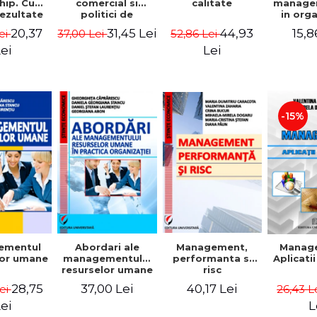
comercial si
calitate
hip. Cum
manage
politici de
rezultate
in org
marketing
bile prin
mode
31,45 Lei
44,93
20,37
15,8
37,00 Lei
52,86 Lei
ei
obisnuiti
Gheo
Capra
Lei
ei
Dan
Geor
Sta
Georgi
-15%
ementul
Abordari ale
Management,
Manag
lor umane
managementului
performanta si
Aplicati
resurselor umane
risc
in practica
28,75
37,00 Lei
40,17 Lei
Lei
26,43 L
organizatiei
ei
L