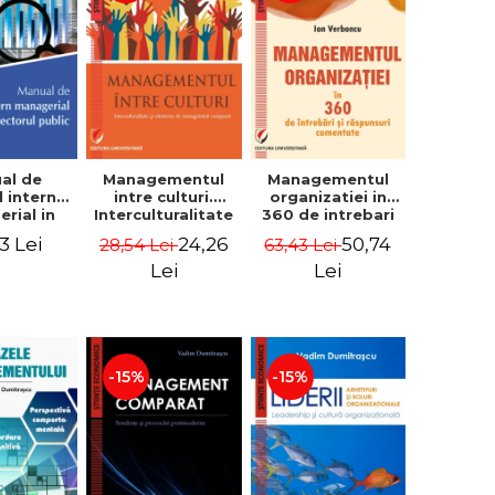
al de
Managementul
Managementul
l intern
intre culturi.
organizatiei in
rial in
Interculturalitate
360 de intrebari
 public -
si elemente de
si raspunsuri
3 Lei
24,26
50,74
28,54 Lei
63,43 Lei
Pierre
management
comentate - Ion
, Marius
comparat -
Verboncu
Lei
Lei
oiala
Vadim
Dumitrascu
-15%
-15%