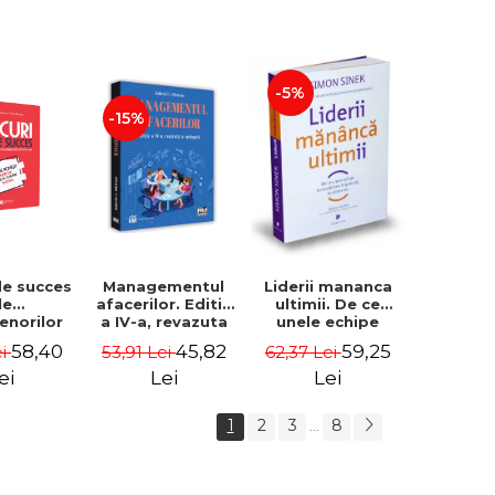
-5%
-15%
de succes
Managementul
Liderii mananca
le
afacerilor. Editia
ultimii. De ce
enorilor
a IV-a, revazuta
unele echipe
 - 70 de
si adaugita -
lucreaza bine
58,40
45,82
59,25
ei
53,91 Lei
62,37 Lei
i despre
Gabriel I. Nastase
impreuna, iar
re sa-ti
altele nu. Editia a
ei
Lei
Lei
 succesul
II-a - Simon Sinek
1
2
3
8
...