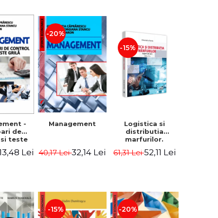
-20%
-15%
Logistica si
ement -
Management
distributia
bari de
marfurilor.
 si teste
Suport de curs.
ila
52,11 Lei
13,48 Lei
32,14 Lei
61,31 Lei
40,17 Lei
Editia a VI-a -
Alexandru Burda
-15%
-20%