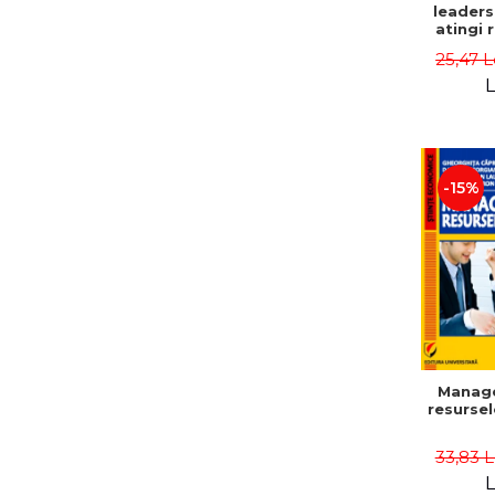
leaders
atingi 
remarca
25,47 L
oameni 
L
-15%
Manag
resurse
33,83 
L