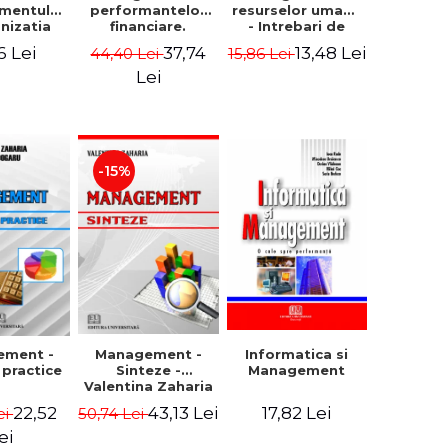
mentului
performantelor
resurselor umane
anizatia
financiare.
- Intrebari de
rna -
Concepte.
control si teste
6 Lei
37,74
13,48 Lei
44,40 Lei
15,86 Lei
rghita
Modele.
grila
rescu,
Instrumente
Lei
iela
giana
ncu,
ana Aron
-15%
Management -
ement -
Informatica si
Sinteze -
i practice
Management
Valentina Zaharia
43,13 Lei
22,52
17,82 Lei
50,74 Lei
ei
ei