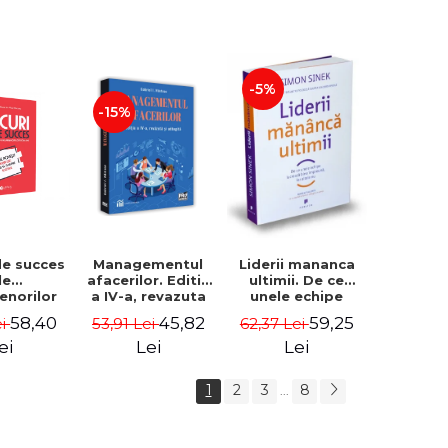
-5%
-15%
de succes
Managementul
Liderii mananca
le
afacerilor. Editia
ultimii. De ce
enorilor
a IV-a, revazuta
unele echipe
 - 70 de
si adaugita -
lucreaza bine
58,40
45,82
59,25
ei
53,91 Lei
62,37 Lei
i despre
Gabriel I. Nastase
impreuna, iar
re sa-ti
altele nu. Editia a
ei
Lei
Lei
 succesul
II-a - Simon Sinek
1
2
3
8
...