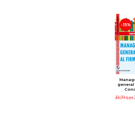
-15%
Manag
general 
Conc
Instr
31,71 Lei
Mo