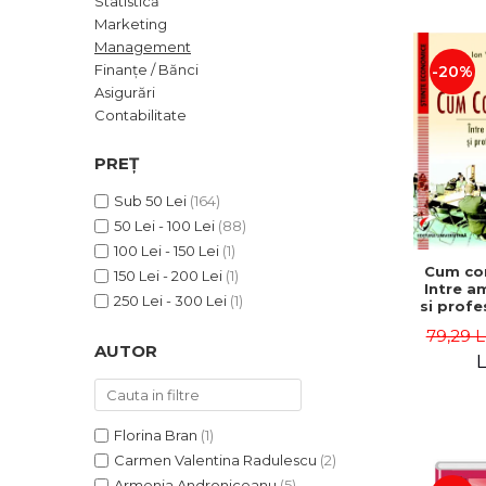
Statistică
ADMINISTRATIVE
Cum Cumpăr
Marketing
ȘTIINȚE ECONOMICE
Livrare
Management
ȘTIINȚE EXACTE
Finanțe / Bănci
-20%
Politica de Retur
Asigurări
EDUCAȚIE FIZICĂ ȘI SPORT
Formular de Retur
Contabilitate
PREUNIVERSITARIA
Distribuitori
TIMP LIBER
PREȚ
ÎN CURS DE APARIȚIE
Sub 50 Lei
(164)
NOUTĂȚI
50 Lei - 100 Lei
(88)
PACHETE DE STUDIU
100 Lei - 150 Lei
(1)
Cum co
150 Lei - 200 Lei
(1)
PROMOȚIILE LUNII
Intre a
250 Lei - 300 Lei
(1)
si profe
ULTIMELE EXEMPLARE
- Ion 
79,29 L
AUTOR
L
Florina Bran
(1)
Carmen Valentina Radulescu
(2)
Armenia Androniceanu
(5)