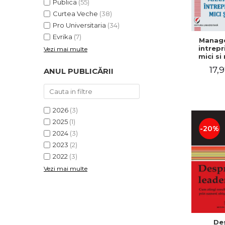
Publica
(55)
Curtea Veche
(38)
Pro Universitaria
(34)
Evrika
(7)
Manag
intrepr
Vezi mai multe
mici si 
Elena
17,9
ANUL PUBLICĂRII
Mihael
Dogaru
Carmen 
Valentin
2026
(3)
2025
(1)
-20%
2024
(3)
2023
(2)
2022
(3)
Vezi mai multe
De