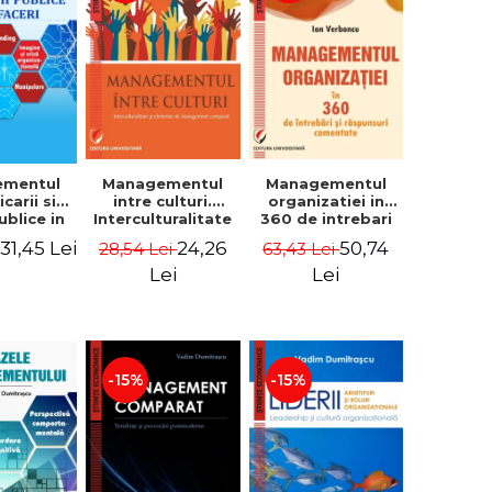
ementul
Managementul
Managementul
carii si
intre culturi.
organizatiei in
publice in
Interculturalitate
360 de intrebari
 - Vadim
si elemente de
si raspunsuri
31,45 Lei
24,26
50,74
i
28,54 Lei
63,43 Lei
trascu
management
comentate - Ion
comparat -
Verboncu
Lei
Lei
Vadim
Dumitrascu
-15%
-15%