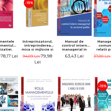
-15%
mentele
Intreprinzatorul,
Manual de
Manag
mentului
intreprinderea
control intern
comuni
zatiei.
mica si mijlocie si
managerial in
relatii 
a III-a -
managementul
sectorul public -
afaceri
78,17 Lei
79,98
63,43 Lei
i
94,09 Lei
37,00 Le
Burdus,
intreprenorial -
Jean-Pierre
Dumi
 Popa
Ovidiu Nicolescu,
Garitte, Marius
Lei
Ciprian Nicolescu
Tomoiala
-15%