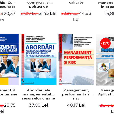
comercial si
calitate
hip. Cum
manage
politici de
rezultate
in org
marketing
bile prin
mode
31,45 Lei
44,93
20,37
15,8
37,00 Lei
52,86 Lei
ei
obisnuiti
Gheo
Capra
Lei
ei
Dan
Geor
Sta
Georgi
-15%
ementul
Abordari ale
Management,
Manag
lor umane
managementului
performanta si
Aplicati
resurselor umane
risc
in practica
28,75
37,00 Lei
40,17 Lei
Lei
26,43 L
organizatiei
ei
L