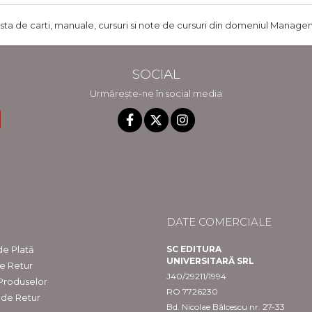
ista de carti, manuale, cursuri si note de cursuri din domeniul Managem
SOCIAL
Urmărește-ne în social media
DATE COMERCIALE
e Plată
SC EDITURA
UNIVERSITARĂ SRL
de Retur
J40/29211/1994
 Produselor
RO 7726230
 de Retur
Bd. Nicolae Bălcescu nr. 27-33