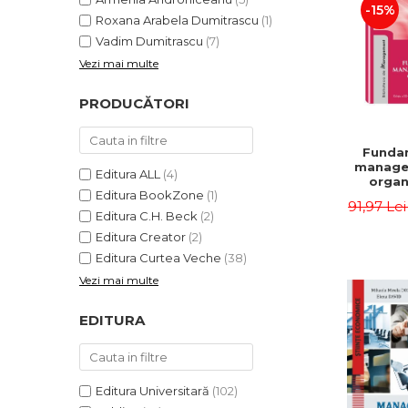
-15%
Roxana Arabela Dumitrascu
(1)
Vadim Dumitrascu
(7)
Vezi mai multe
PRODUCĂTORI
Funda
manage
Editura ALL
(4)
organi
Editura BookZone
(1)
Editia 
91,97 Le
Eugen 
Editura C.H. Beck
(2)
Ion
Editura Creator
(2)
Editura Curtea Veche
(38)
Vezi mai multe
EDITURA
Editura Universitară
(102)