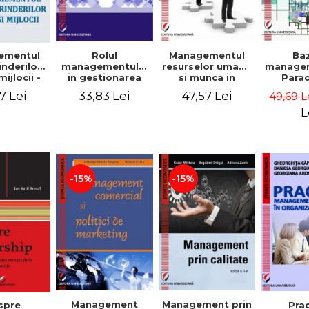
Rolul
Managementul
Ba
ementul
managementului
resurselor umane
managem
inderilor
in gestionarea
si munca in
Para
mijlocii -
eficienta a
echipa
sist
 David,
33,83 Lei
47,57 Lei
7 Lei
49,69 L
activitatii firmei -
Abo
a-Mirela
Cristina Stefan,
cogn
, Roxana
L
Elena David,
Persp
Ionescu,
Gabriel Nastase,
comport
a Zaharia
Mihaela-Mirela
- V
Dogaru,
Dumi
Valentina Zaharia
-15%
-15%
Management
Management prin
spre
Pra