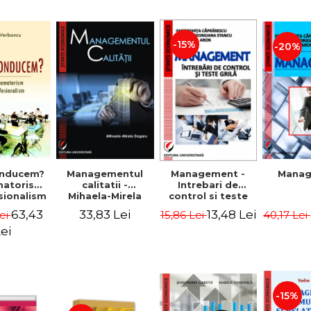
-15%
-20%
nducem?
Managementul
Management -
Mana
matorism
calitatii -
Intrebari de
sionalism
Mihaela-Mirela
control si teste
Verboncu
Dogaru
grila
63,43
33,83 Lei
13,48 Lei
ei
15,86 Lei
40,17 Lei
ei
-15%