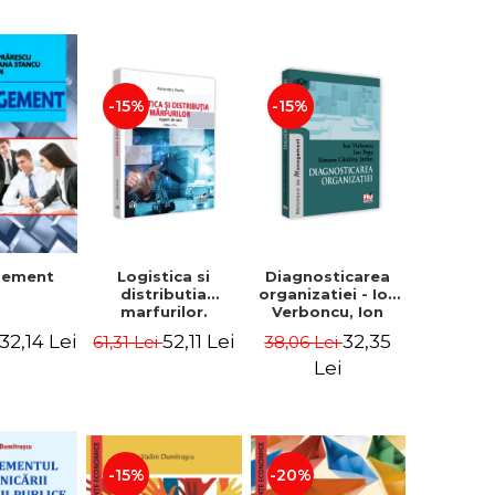
-15%
-15%
Logistica si
Diagnosticarea
gement
distributia
organizatiei - Ion
marfurilor.
Verboncu, Ion
Suport de curs.
Popa, Simona
52,11 Lei
32,35
32,14 Lei
61,31 Lei
38,06 Lei
Editia a VI-a -
Catalina Stefan
Alexandru Burda
Lei
-15%
-20%