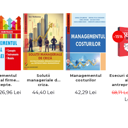
-15%
Solutii
ementul
Managementul
Esecuri 
manageriale de
al firmei.
costurilor
a
criza.
epte.
antrepr
Restructurarea
umente.
romani
44,40 Lei
26,96 Lei
42,29 Lei
68,71 L
organizationala
dele
povest
sau
esec ca
L
reproiectarea
inspire
manageriala