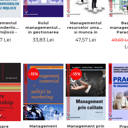
Rolul
Managementul
Ba
ementul
managementului
resurselor umane
managem
inderilor
in gestionarea
si munca in
Para
mijlocii -
eficienta a
echipa
sist
 David,
33,83 Lei
47,57 Lei
7 Lei
49,69 L
activitatii firmei -
Abo
a-Mirela
Cristina Stefan,
cogn
, Roxana
L
Elena David,
Persp
Ionescu,
Gabriel Nastase,
comport
a Zaharia
Mihaela-Mirela
- V
Dogaru,
Dumi
Valentina Zaharia
-15%
-15%
Management
Management prin
spre
Pra