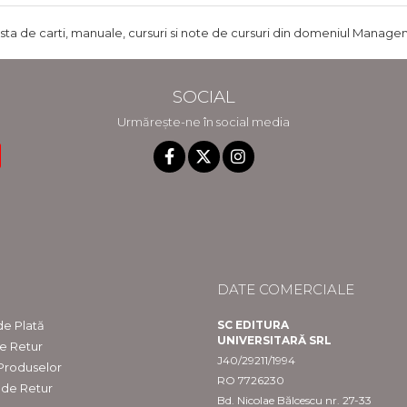
ista de carti, manuale, cursuri si note de cursuri din domeniul Managem
SOCIAL
Urmărește-ne în social media
DATE COMERCIALE
e Plată
SC EDITURA
UNIVERSITARĂ SRL
de Retur
J40/29211/1994
 Produselor
RO 7726230
 de Retur
Bd. Nicolae Bălcescu nr. 27-33