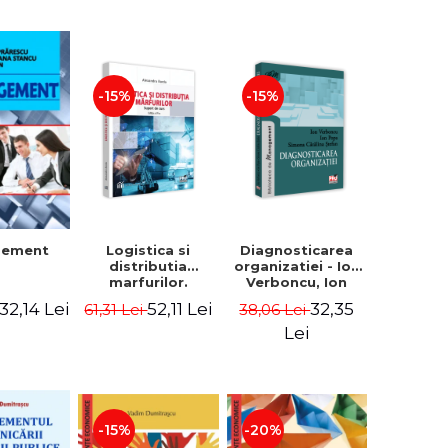
-15%
-15%
Logistica si
Diagnosticarea
gement
distributia
organizatiei - Ion
marfurilor.
Verboncu, Ion
Suport de curs.
Popa, Simona
52,11 Lei
32,35
32,14 Lei
61,31 Lei
38,06 Lei
Editia a VI-a -
Catalina Stefan
Alexandru Burda
Lei
-15%
-20%