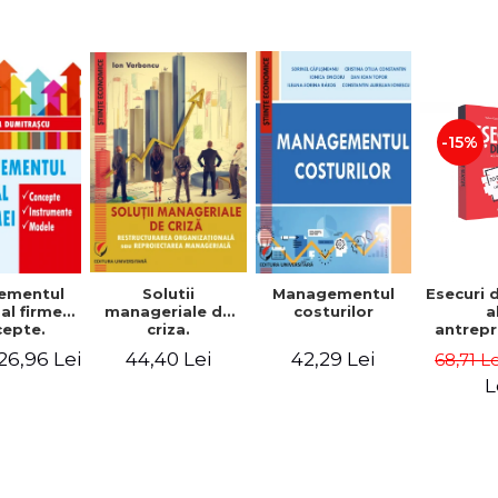
-15%
Solutii
ementul
Managementul
Esecuri 
manageriale de
al firmei.
costurilor
a
criza.
epte.
antrepr
Restructurarea
umente.
romani
44,40 Lei
26,96 Lei
42,29 Lei
68,71 L
organizationala
dele
povest
sau
esec ca
L
reproiectarea
inspire
manageriala