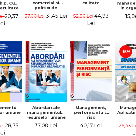
comercial si
calitate
hip. Cum
manage
politici de
rezultate
in org
marketing
bile prin
mode
31,45 Lei
44,93
20,37
15,8
37,00 Lei
52,86 Lei
ei
obisnuiti
Gheo
Capra
Lei
ei
Dan
Geor
Sta
Georgi
-15%
ementul
Abordari ale
Management,
Manag
lor umane
managementului
performanta si
Aplicati
resurselor umane
risc
in practica
28,75
37,00 Lei
40,17 Lei
Lei
26,43 L
organizatiei
ei
L