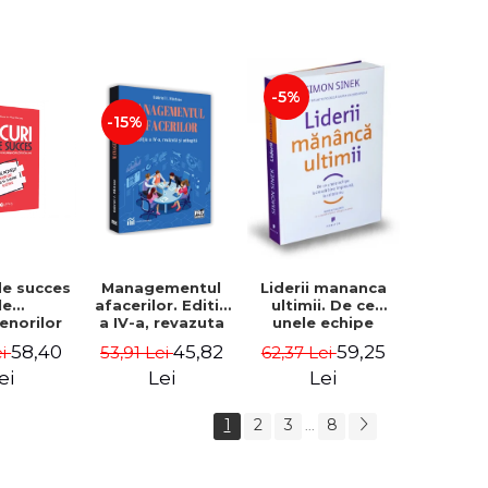
-5%
-15%
de succes
Managementul
Liderii mananca
le
afacerilor. Editia
ultimii. De ce
enorilor
a IV-a, revazuta
unele echipe
 - 70 de
si adaugita -
lucreaza bine
58,40
45,82
59,25
ei
53,91 Lei
62,37 Lei
i despre
Gabriel I. Nastase
impreuna, iar
re sa-ti
altele nu. Editia a
ei
Lei
Lei
 succesul
II-a - Simon Sinek
1
2
3
8
...