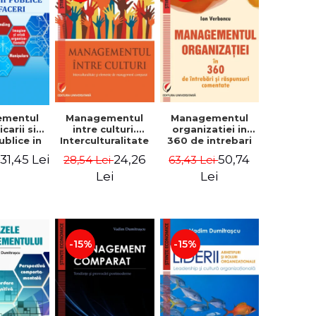
ementul
Managementul
Managementul
carii si
intre culturi.
organizatiei in
publice in
Interculturalitate
360 de intrebari
 - Vadim
si elemente de
si raspunsuri
31,45 Lei
24,26
50,74
i
28,54 Lei
63,43 Lei
trascu
management
comentate - Ion
comparat -
Verboncu
Lei
Lei
Vadim
Dumitrascu
-15%
-15%