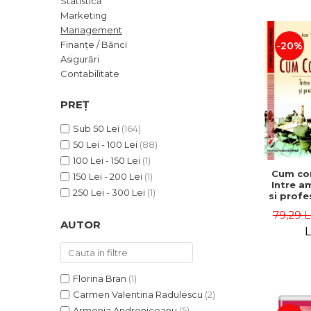
Statistică
ADMINISTRATIVE
Cum Cumpăr
Marketing
ȘTIINȚE ECONOMICE
Livrare
Management
ȘTIINȚE EXACTE
Finanțe / Bănci
-20%
Politica de Retur
Asigurări
EDUCAȚIE FIZICĂ ȘI SPORT
Formular de Retur
Contabilitate
PREUNIVERSITARIA
Distribuitori
TIMP LIBER
PREȚ
ÎN CURS DE APARIȚIE
Sub 50 Lei
(164)
NOUTĂȚI
50 Lei - 100 Lei
(88)
PACHETE DE STUDIU
100 Lei - 150 Lei
(1)
Cum co
150 Lei - 200 Lei
(1)
PROMOȚIILE LUNII
Intre a
250 Lei - 300 Lei
(1)
si profe
ULTIMELE EXEMPLARE
- Ion 
79,29 L
AUTOR
L
Florina Bran
(1)
Carmen Valentina Radulescu
(2)
Armenia Androniceanu
(5)