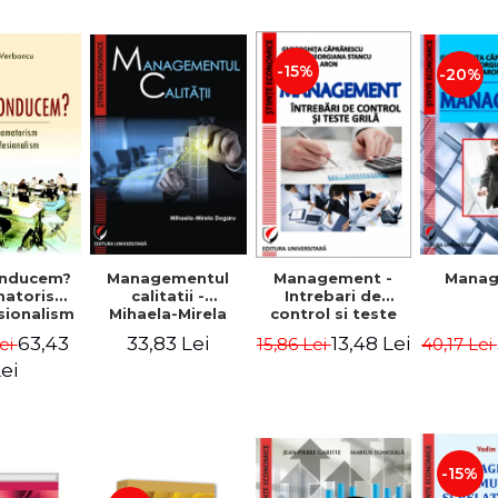
-15%
-20%
nducem?
Managementul
Management -
Mana
matorism
calitatii -
Intrebari de
sionalism
Mihaela-Mirela
control si teste
Verboncu
Dogaru
grila
63,43
33,83 Lei
13,48 Lei
ei
15,86 Lei
40,17 Lei
ei
-15%