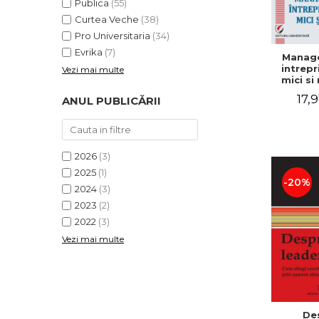
Publica
(55)
Curtea Veche
(38)
Pro Universitaria
(34)
Evrika
(7)
Manag
intrepr
Vezi mai multe
mici si 
Elena
17,9
ANUL PUBLICĂRII
Mihael
Dogaru
Carmen 
Valentin
2026
(3)
2025
(1)
-20%
2024
(3)
2023
(2)
2022
(3)
Vezi mai multe
De