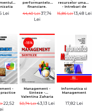
mentului
performantelor
resurselor umane
anizatia
financiare.
- Intrebari de
rna -
Concepte.
control si teste
6 Lei
37,74
13,48 Lei
44,40 Lei
15,86 Lei
rghita
Modele.
grila
rescu,
Instrumente
Lei
iela
giana
ncu,
ana Aron
-15%
Management -
ement -
Informatica si
Sinteze -
i practice
Management
Valentina Zaharia
43,13 Lei
22,52
17,82 Lei
50,74 Lei
ei
ei