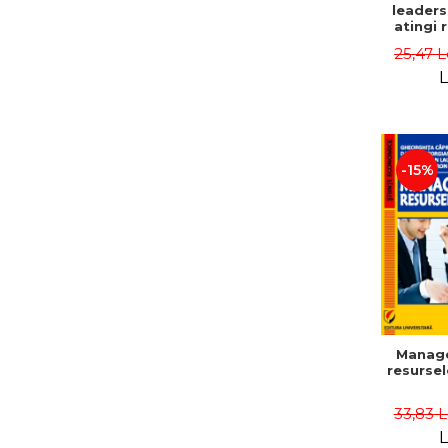
leaders
atingi 
remarca
25,47 L
oameni 
L
-15%
Manag
resurse
33,83 
L