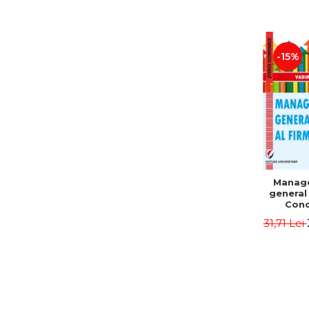
-15%
Manag
general 
Conc
Instr
31,71 Lei
Mo