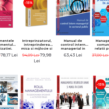
-15%
mentele
Intreprinzatorul,
Manual de
Manag
mentului
intreprinderea
control intern
comuni
zatiei.
mica si mijlocie si
managerial in
relatii 
a III-a -
managementul
sectorul public -
afaceri
78,17 Lei
79,98
63,43 Lei
i
94,09 Lei
37,00 Le
Burdus,
intreprenorial -
Jean-Pierre
Dumi
 Popa
Ovidiu Nicolescu,
Garitte, Marius
Lei
Ciprian Nicolescu
Tomoiala
-15%