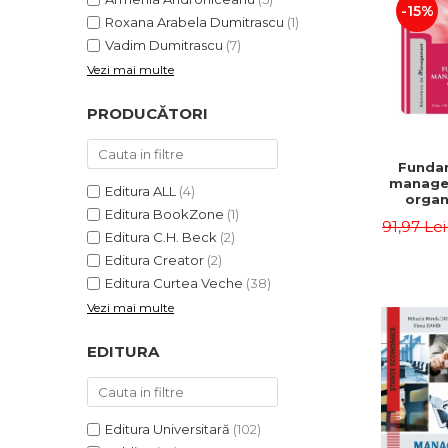
-15%
Roxana Arabela Dumitrascu
(1)
Vadim Dumitrascu
(7)
Vezi mai multe
PRODUCĂTORI
Funda
manage
Editura ALL
(4)
organi
Editura BookZone
(1)
Editia 
91,97 Le
Eugen 
Editura C.H. Beck
(2)
Ion
Editura Creator
(2)
Editura Curtea Veche
(38)
Vezi mai multe
EDITURA
Editura Universitară
(102)