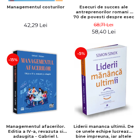
Esecuri de succes ale
Managementul costurilor
antreprenorilor romani -
70 de povesti despre esec
care sa-ti inspire succesul
68,71 Lei
42,29 Lei
58,40 Lei
-5%
-15%
Managementul afacerilor.
Liderii mananca ultimii. De
Editia a IV-a, revazuta si
ce unele echipe lucreaza
adaugita - Gabriel I.
bine impreuna, iar altele