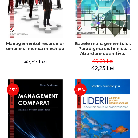
Managementul resurselor
Bazele managementului.
umane si munca in echipa
Paradigma sistemica.
Abordare cognitiva.
Perspectiva
49,69 Lei
47,57 Lei
comportamentala - Vadim
42,23 Lei
Dumitrascu
-15%
-15%