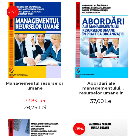
-15%
Managementul resurselor
Abordari ale
umane
managementului
resurselor umane in
practica organizatiei
33,83 Lei
37,00 Lei
28,75 Lei
-15%