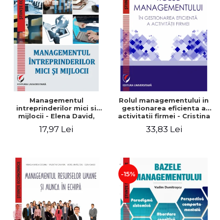
Managementul
Rolul managementului in
intreprinderilor mici si
gestionarea eficienta a
mijlocii - Elena David,
activitatii firmei - Cristina
Mihaela-Mirela Dogaru,
Stefan, Elena David,
17,97 Lei
33,83 Lei
Roxana Carmen Ionescu,
Gabriel Nastase, Mihaela-
Valentina Zaharia
Mirela Dogaru, Valentina
Zaharia
-15%