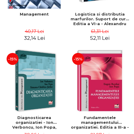
Management
Logistica si distributia
marfurilor. Suport de curs.
Editia a VI-a - Alexandru
Burda
40,17 Lei
61,31 Lei
32,14 Lei
52,11 Lei
-15%
-15%
Diagnosticarea
Fundamentele
organizatiei - Ion
managementului
Verboncu, Ion Popa,
organizatiei. Editia a III-a -
Simona Catalina Stefan
Eugen Burdus, Ion Popa