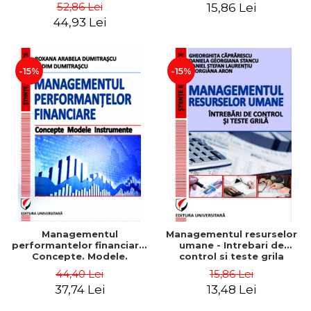
Daniela Georgiana Stancu,
52,86 Lei
15,86 Lei
Georgiana Aron
44,93 Lei
-15%
-15%
Managementul
Managementul resurselor
performantelor financiare.
umane - Intrebari de
Concepte. Modele.
control si teste grila
Instrumente
44,40 Lei
15,86 Lei
37,74 Lei
13,48 Lei