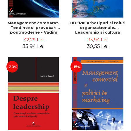
Management comparat.
LIDERII: Arhetipuri si roluri
Tendinte si provocari
organizationale.
postmoderne - Vadim
Leadership si cultura
Dumitrascu
organizationala - Vadim
42,29 Lei
35,94 Lei
Dumitrascu
35,94 Lei
30,55 Lei
-20%
-15%