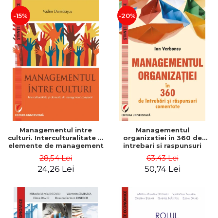
-15%
-20%
Managementul intre
Managementul
culturi. Interculturalitate si
organizatiei in 360 de
elemente de management
intrebari si raspunsuri
comparat - Vadim
comentate - Ion Verboncu
28,54 Lei
63,43 Lei
Dumitrascu
24,26 Lei
50,74 Lei