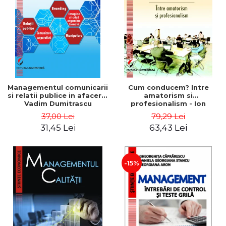
ADMINISTRATIVE
Cum Cumpăr
ȘTIINȚE ECONOMICE
Livrare
ȘTIINȚE EXACTE
Politica de Retur
EDUCAȚIE FIZICĂ ȘI SPORT
Formular de Retur
PREUNIVERSITARIA
Distribuitori
TIMP LIBER
ÎN CURS DE APARIȚIE
Managementul comunicarii
Cum conducem? Intre
si relatii publice in afaceri -
amatorism si
NOUTĂȚI
Vadim Dumitrascu
profesionalism - Ion
Verboncu
PACHETE DE STUDIU
37,00 Lei
79,29 Lei
31,45 Lei
63,43 Lei
PROMOȚIILE LUNII
ULTIMELE EXEMPLARE
-15%