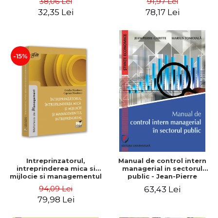
38,06 Lei
91,97 Lei
32,35 Lei
78,17 Lei
-15%
Intreprinzatorul,
Manual de control intern
intreprinderea mica si
managerial in sectorul
mijlocie si managementul
public - Jean-Pierre
intreprenorial - Ovidiu
Garitte, Marius Tomoiala
94,09 Lei
63,43 Lei
Nicolescu, Ciprian
79,98 Lei
Nicolescu