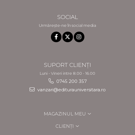
SOCIAL
Urmărește-ne în social media
SUPORT CLIENȚI
Luni - Vineri intre 8.00 - 16.00
0745 200 357
vanzari@editurauniversitara.ro
MAGAZINUL MEU
CLIENȚI