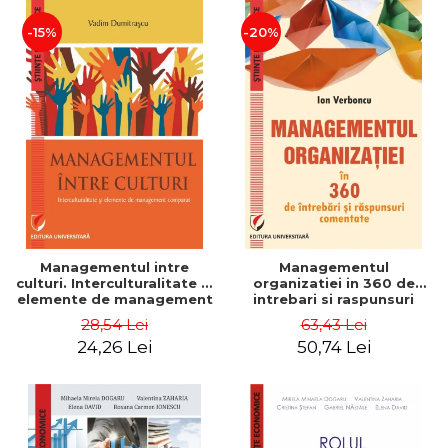
-15%
-20%
Managementul intre
Managementul
culturi. Interculturalitate si
organizatiei in 360 de
elemente de management
intrebari si raspunsuri
comparat - Vadim
comentate - Ion Verboncu
28,54 Lei
63,43 Lei
Dumitrascu
24,26 Lei
50,74 Lei