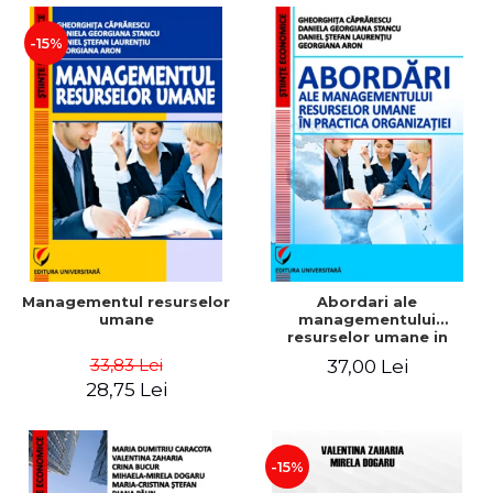
-15%
Managementul resurselor
Abordari ale
umane
managementului
resurselor umane in
practica organizatiei
33,83 Lei
37,00 Lei
28,75 Lei
-15%