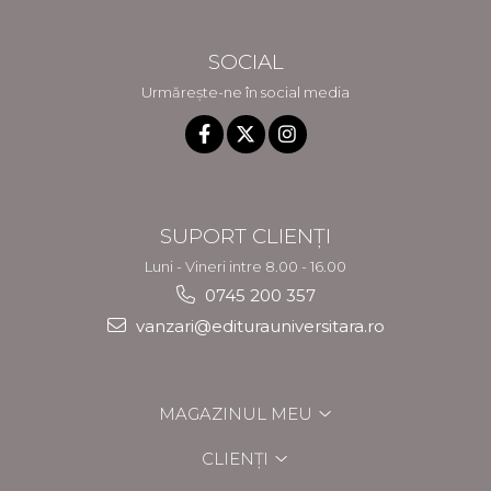
SOCIAL
Urmărește-ne în social media
SUPORT CLIENȚI
Luni - Vineri intre 8.00 - 16.00
0745 200 357
vanzari@editurauniversitara.ro
MAGAZINUL MEU
CLIENȚI