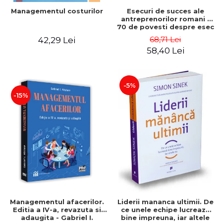
Esecuri de succes ale
Managementul costurilor
antreprenorilor romani -
70 de povesti despre esec
care sa-ti inspire succesul
68,71 Lei
42,29 Lei
58,40 Lei
-5%
-15%
Managementul afacerilor.
Liderii mananca ultimii. De
Editia a IV-a, revazuta si
ce unele echipe lucreaza
adaugita - Gabriel I.
bine impreuna, iar altele