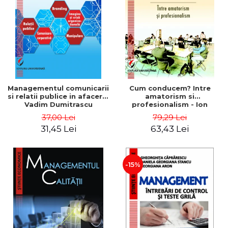
ADMINISTRATIVE
Cum Cumpăr
ȘTIINȚE ECONOMICE
Livrare
ȘTIINȚE EXACTE
Politica de Retur
EDUCAȚIE FIZICĂ ȘI SPORT
Formular de Retur
PREUNIVERSITARIA
Distribuitori
TIMP LIBER
ÎN CURS DE APARIȚIE
Managementul comunicarii
Cum conducem? Intre
si relatii publice in afaceri -
amatorism si
NOUTĂȚI
Vadim Dumitrascu
profesionalism - Ion
Verboncu
PACHETE DE STUDIU
37,00 Lei
79,29 Lei
31,45 Lei
63,43 Lei
PROMOȚIILE LUNII
ULTIMELE EXEMPLARE
-15%