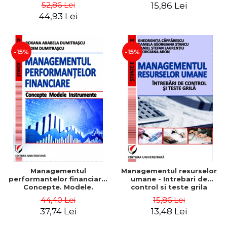
Daniela Georgiana Stancu,
52,86 Lei
15,86 Lei
Georgiana Aron
44,93 Lei
-15%
-15%
Managementul
Managementul resurselor
performantelor financiare.
umane - Intrebari de
Concepte. Modele.
control si teste grila
Instrumente
44,40 Lei
15,86 Lei
37,74 Lei
13,48 Lei