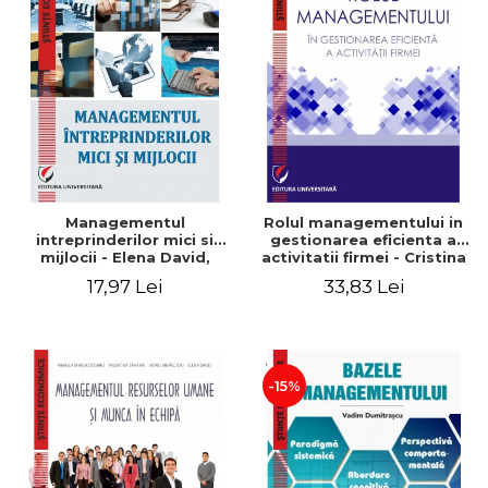
Managementul
Rolul managementului in
intreprinderilor mici si
gestionarea eficienta a
mijlocii - Elena David,
activitatii firmei - Cristina
Mihaela-Mirela Dogaru,
Stefan, Elena David,
17,97 Lei
33,83 Lei
Roxana Carmen Ionescu,
Gabriel Nastase, Mihaela-
Valentina Zaharia
Mirela Dogaru, Valentina
Zaharia
-15%