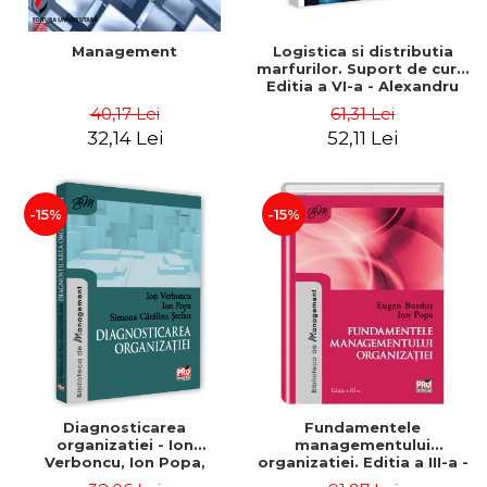
Management
Logistica si distributia
marfurilor. Suport de curs.
Editia a VI-a - Alexandru
Burda
40,17 Lei
61,31 Lei
32,14 Lei
52,11 Lei
-15%
-15%
Diagnosticarea
Fundamentele
organizatiei - Ion
managementului
Verboncu, Ion Popa,
organizatiei. Editia a III-a -
Simona Catalina Stefan
Eugen Burdus, Ion Popa