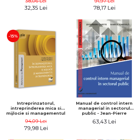
38,06 Lei
91,97 Lei
32,35 Lei
78,17 Lei
-15%
Intreprinzatorul,
Manual de control intern
intreprinderea mica si
managerial in sectorul
mijlocie si managementul
public - Jean-Pierre
intreprenorial - Ovidiu
Garitte, Marius Tomoiala
94,09 Lei
63,43 Lei
Nicolescu, Ciprian
79,98 Lei
Nicolescu