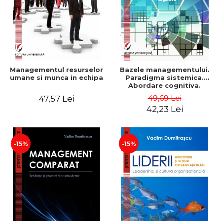
Managementul resurselor
Bazele managementului.
umane si munca in echipa
Paradigma sistemica.
Abordare cognitiva.
Perspectiva
49,69 Lei
47,57 Lei
comportamentala - Vadim
42,23 Lei
Dumitrascu
-15%
-15%