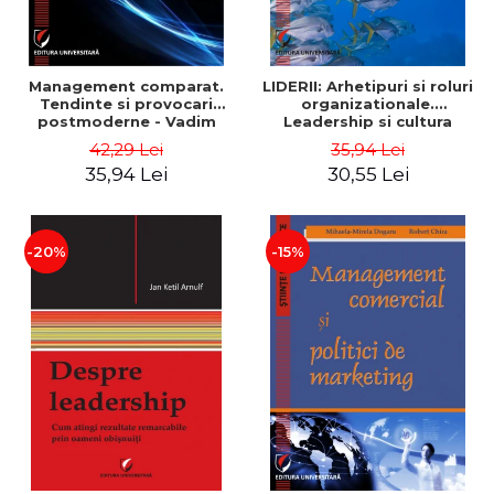
Management comparat.
LIDERII: Arhetipuri si roluri
Tendinte si provocari
organizationale.
postmoderne - Vadim
Leadership si cultura
Dumitrascu
organizationala - Vadim
42,29 Lei
35,94 Lei
Dumitrascu
35,94 Lei
30,55 Lei
-20%
-15%