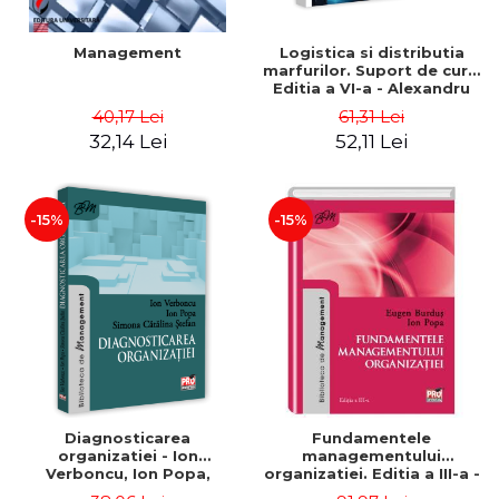
Management
Logistica si distributia
marfurilor. Suport de curs.
Editia a VI-a - Alexandru
Burda
40,17 Lei
61,31 Lei
32,14 Lei
52,11 Lei
-15%
-15%
Diagnosticarea
Fundamentele
organizatiei - Ion
managementului
Verboncu, Ion Popa,
organizatiei. Editia a III-a -
Simona Catalina Stefan
Eugen Burdus, Ion Popa