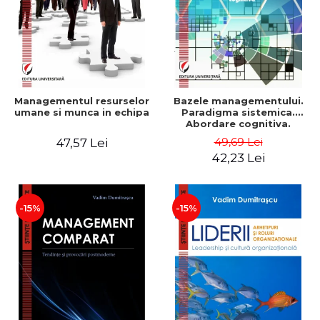
Managementul resurselor
Bazele managementului.
umane si munca in echipa
Paradigma sistemica.
Abordare cognitiva.
Perspectiva
49,69 Lei
47,57 Lei
comportamentala - Vadim
42,23 Lei
Dumitrascu
-15%
-15%