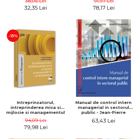
38,06 Lei
91,97 Lei
32,35 Lei
78,17 Lei
-15%
Intreprinzatorul,
Manual de control intern
intreprinderea mica si
managerial in sectorul
mijlocie si managementul
public - Jean-Pierre
intreprenorial - Ovidiu
Garitte, Marius Tomoiala
94,09 Lei
63,43 Lei
Nicolescu, Ciprian
79,98 Lei
Nicolescu