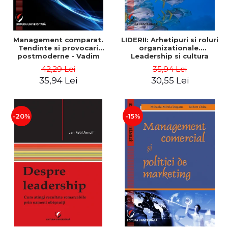
Management comparat.
LIDERII: Arhetipuri si roluri
Tendinte si provocari
organizationale.
postmoderne - Vadim
Leadership si cultura
Dumitrascu
organizationala - Vadim
42,29 Lei
35,94 Lei
Dumitrascu
35,94 Lei
30,55 Lei
-20%
-15%