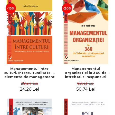
-15%
-20%
Managementul intre
Managementul
culturi. Interculturalitate si
organizatiei in 360 de
elemente de management
intrebari si raspunsuri
comparat - Vadim
comentate - Ion Verboncu
28,54 Lei
63,43 Lei
Dumitrascu
24,26 Lei
50,74 Lei