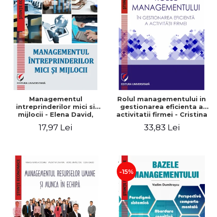
Managementul
Rolul managementului in
intreprinderilor mici si
gestionarea eficienta a
mijlocii - Elena David,
activitatii firmei - Cristina
Mihaela-Mirela Dogaru,
Stefan, Elena David,
17,97 Lei
33,83 Lei
Roxana Carmen Ionescu,
Gabriel Nastase, Mihaela-
Valentina Zaharia
Mirela Dogaru, Valentina
Zaharia
-15%