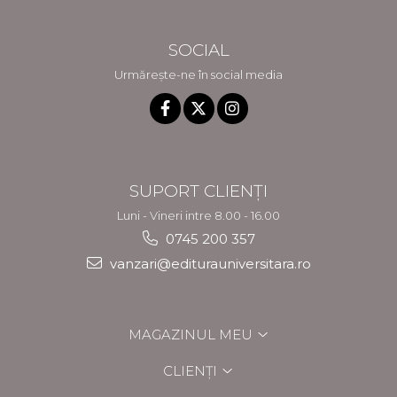
SOCIAL
Urmărește-ne în social media
SUPORT CLIENȚI
Luni - Vineri intre 8.00 - 16.00
0745 200 357
vanzari@editurauniversitara.ro
MAGAZINUL MEU
CLIENȚI