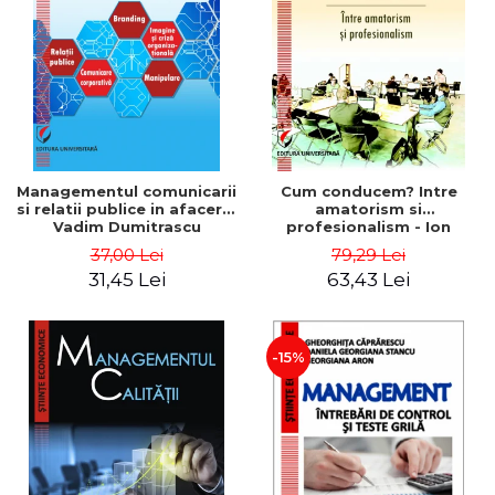
ADMINISTRATIVE
Cum Cumpăr
ȘTIINȚE ECONOMICE
Livrare
ȘTIINȚE EXACTE
Politica de Retur
EDUCAȚIE FIZICĂ ȘI SPORT
Formular de Retur
PREUNIVERSITARIA
Distribuitori
TIMP LIBER
ÎN CURS DE APARIȚIE
Managementul comunicarii
Cum conducem? Intre
si relatii publice in afaceri -
amatorism si
NOUTĂȚI
Vadim Dumitrascu
profesionalism - Ion
Verboncu
PACHETE DE STUDIU
37,00 Lei
79,29 Lei
31,45 Lei
63,43 Lei
PROMOȚIILE LUNII
ULTIMELE EXEMPLARE
-15%