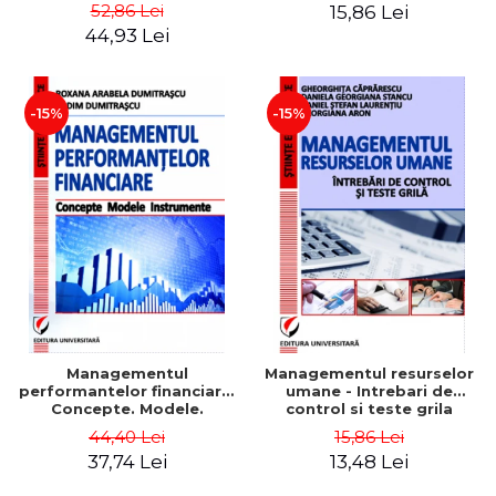
Daniela Georgiana Stancu,
52,86 Lei
15,86 Lei
Georgiana Aron
44,93 Lei
-15%
-15%
Managementul
Managementul resurselor
performantelor financiare.
umane - Intrebari de
Concepte. Modele.
control si teste grila
Instrumente
44,40 Lei
15,86 Lei
37,74 Lei
13,48 Lei