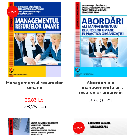
-15%
Managementul resurselor
Abordari ale
umane
managementului
resurselor umane in
practica organizatiei
33,83 Lei
37,00 Lei
28,75 Lei
-15%