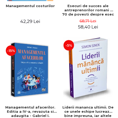
Esecuri de succes ale
Managementul costurilor
antreprenorilor romani -
70 de povesti despre esec
care sa-ti inspire succesul
68,71 Lei
42,29 Lei
58,40 Lei
-5%
-15%
Managementul afacerilor.
Liderii mananca ultimii. De
Editia a IV-a, revazuta si
ce unele echipe lucreaza
adaugita - Gabriel I.
bine impreuna, iar altele