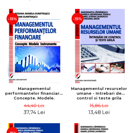
-15%
-15%
Managementul
Managementul resurselor
performantelor financiare.
umane - Intrebari de
Concepte. Modele.
control si teste grila
Instrumente
44,40 Lei
15,86 Lei
37,74 Lei
13,48 Lei