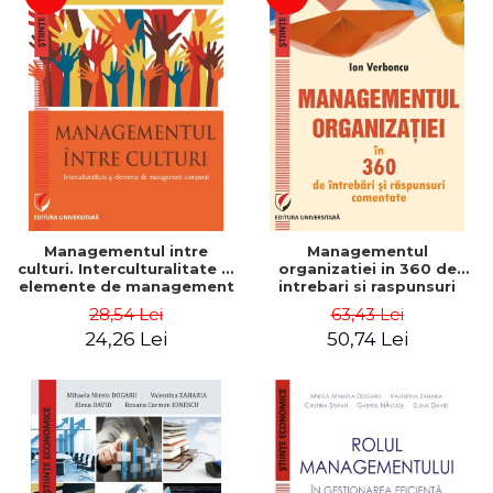
Managementul intre
Managementul
culturi. Interculturalitate si
organizatiei in 360 de
elemente de management
intrebari si raspunsuri
comparat - Vadim
comentate - Ion Verboncu
28,54 Lei
63,43 Lei
Dumitrascu
24,26 Lei
50,74 Lei