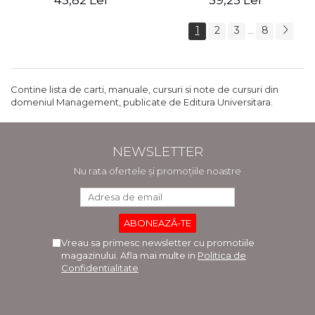
45,82 Lei
59,25 Lei
1
2
3
8
...
Contine lista de carti, manuale, cursuri si note de cursuri din
domeniul Management, publicate de Editura Universitara.
NEWSLETTER
Nu rata ofertele și promoțiile noastre
Vreau sa primesc newsletter cu promotiile
magazinului. Afla mai multe in
Politica de
Confidentialitate