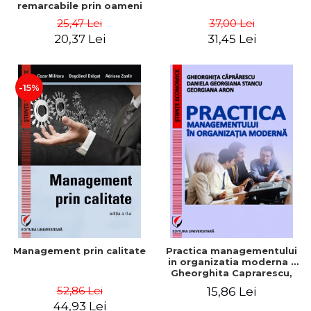
remarcabile prin oameni
obisnuiti
25,47 Lei
37,00 Lei
20,37 Lei
31,45 Lei
-15%
Management prin calitate
Practica managementului
in organizatia moderna -
Gheorghita Caprarescu,
Daniela Georgiana Stancu,
52,86 Lei
15,86 Lei
Georgiana Aron
44,93 Lei