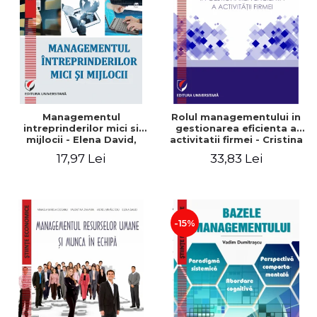
Managementul
Rolul managementului in
intreprinderilor mici si
gestionarea eficienta a
mijlocii - Elena David,
activitatii firmei - Cristina
Mihaela-Mirela Dogaru,
Stefan, Elena David,
17,97 Lei
33,83 Lei
Roxana Carmen Ionescu,
Gabriel Nastase, Mihaela-
Valentina Zaharia
Mirela Dogaru, Valentina
Zaharia
-15%