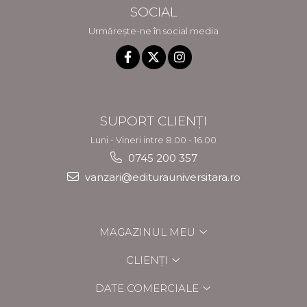
SOCIAL
Urmărește-ne în social media
SUPORT CLIENȚI
Luni - Vineri intre 8.00 - 16.00
0745 200 357
vanzari@editurauniversitara.ro
MAGAZINUL MEU
CLIENȚI
DATE COMERCIALE