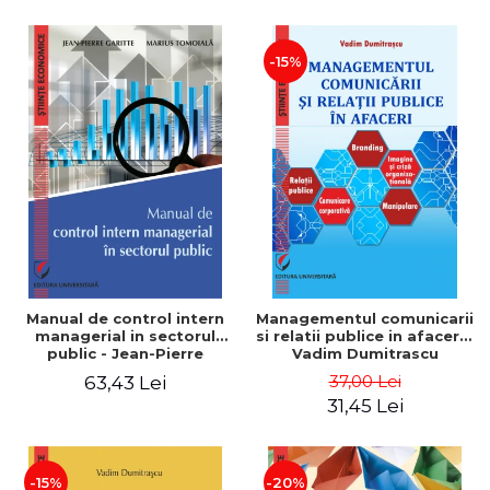
-15%
Manual de control intern
Managementul comunicarii
managerial in sectorul
si relatii publice in afaceri -
public - Jean-Pierre
Vadim Dumitrascu
Garitte, Marius Tomoiala
37,00 Lei
63,43 Lei
31,45 Lei
-15%
-20%