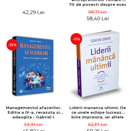
70 de povesti despre esec
care sa-ti inspire succesul
68,71 Lei
42,29 Lei
58,40 Lei
-5%
-15%
Managementul afacerilor.
Liderii mananca ultimii. De
Editia a IV-a, revazuta si
ce unele echipe lucreaza
adaugita - Gabriel I.
bine impreuna, iar altele
Nastase
nu. Editia a II-a - Simon
53,91 Lei
62,37 Lei
Sinek