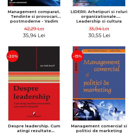
Management comparat.
LIDERII: Arhetipuri si roluri
Tendinte si provocari
organizationale.
postmoderne - Vadim
Leadership si cultura
Dumitrascu
organizationala - Vadim
42,29 Lei
35,94 Lei
Dumitrascu
35,94 Lei
30,55 Lei
-20%
-15%
Despre leadership. Cum
Management comercial si
atingi rezultate
politici de marketing