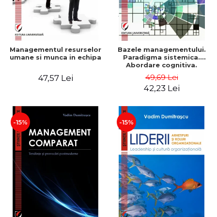
Managementul resurselor
Bazele managementului.
umane si munca in echipa
Paradigma sistemica.
Abordare cognitiva.
Perspectiva
49,69 Lei
47,57 Lei
comportamentala - Vadim
42,23 Lei
Dumitrascu
-15%
-15%