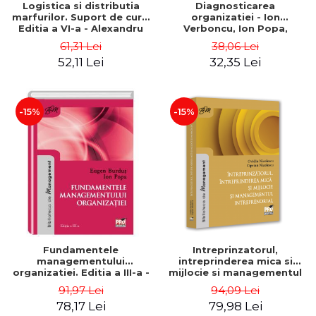
Logistica si distributia
Diagnosticarea
marfurilor. Suport de curs.
organizatiei - Ion
Editia a VI-a - Alexandru
Verboncu, Ion Popa,
Burda
Simona Catalina Stefan
61,31 Lei
38,06 Lei
52,11 Lei
32,35 Lei
-15%
-15%
Fundamentele
Intreprinzatorul,
managementului
intreprinderea mica si
organizatiei. Editia a III-a -
mijlocie si managementul
Eugen Burdus, Ion Popa
intreprenorial - Ovidiu
91,97 Lei
94,09 Lei
Nicolescu, Ciprian
78,17 Lei
79,98 Lei
Nicolescu