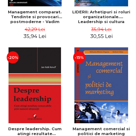
Management comparat.
LIDERII: Arhetipuri si roluri
Tendinte si provocari
organizationale.
postmoderne - Vadim
Leadership si cultura
Dumitrascu
organizationala - Vadim
42,29 Lei
35,94 Lei
Dumitrascu
35,94 Lei
30,55 Lei
-20%
-15%
Despre leadership. Cum
Management comercial si
atingi rezultate
politici de marketing