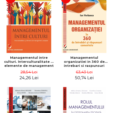
Managementul intre
Managementul
culturi. Interculturalitate si
organizatiei in 360 de
elemente de management
intrebari si raspunsuri
comparat - Vadim
comentate - Ion Verboncu
28,54 Lei
63,43 Lei
Dumitrascu
24,26 Lei
50,74 Lei