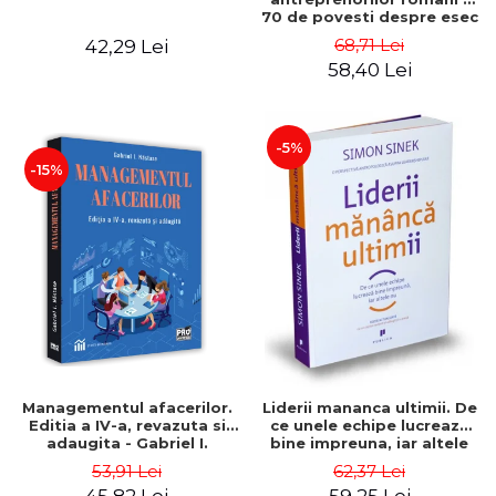
70 de povesti despre esec
care sa-ti inspire succesul
68,71 Lei
42,29 Lei
58,40 Lei
-5%
-15%
Managementul afacerilor.
Liderii mananca ultimii. De
Editia a IV-a, revazuta si
ce unele echipe lucreaza
adaugita - Gabriel I.
bine impreuna, iar altele
Nastase
nu. Editia a II-a - Simon
53,91 Lei
62,37 Lei
Sinek