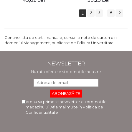
45,82 Lei
59,25 Lei
1
2
3
8
...
Contine lista de carti, manuale, cursuri si note de cursuri din
domeniul Management, publicate de Editura Universitara.
NEWSLETTER
Nu rata ofertele și promoțiile noastre
Vreau sa primesc newsletter cu promotiile
magazinului. Afla mai multe in
Politica de
Confidentialitate