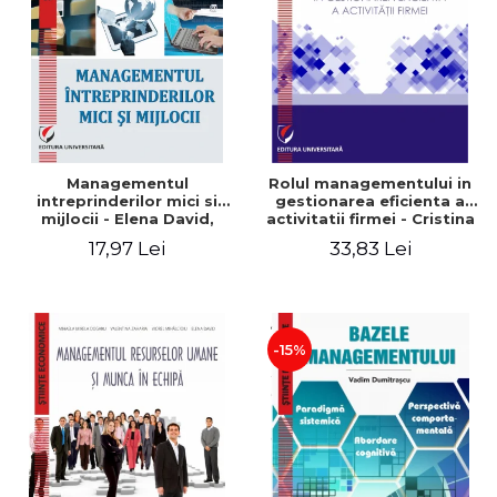
Managementul
Rolul managementului in
intreprinderilor mici si
gestionarea eficienta a
mijlocii - Elena David,
activitatii firmei - Cristina
Mihaela-Mirela Dogaru,
Stefan, Elena David,
17,97 Lei
33,83 Lei
Roxana Carmen Ionescu,
Gabriel Nastase, Mihaela-
Valentina Zaharia
Mirela Dogaru, Valentina
Zaharia
-15%