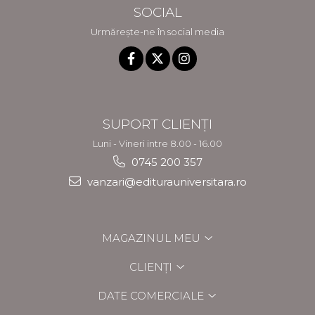
SOCIAL
Urmărește-ne în social media
SUPORT CLIENȚI
Luni - Vineri intre 8.00 - 16.00
0745 200 357
vanzari@editurauniversitara.ro
MAGAZINUL MEU
CLIENȚI
DATE COMERCIALE