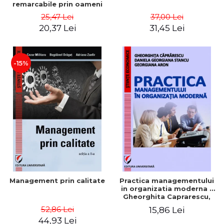
remarcabile prin oameni
obisnuiti
25,47 Lei
37,00 Lei
20,37 Lei
31,45 Lei
-15%
Management prin calitate
Practica managementului
in organizatia moderna -
Gheorghita Caprarescu,
Daniela Georgiana Stancu,
52,86 Lei
15,86 Lei
Georgiana Aron
44,93 Lei