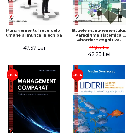
Managementul resurselor
Bazele managementului.
umane si munca in echipa
Paradigma sistemica.
Abordare cognitiva.
Perspectiva
49,69 Lei
47,57 Lei
comportamentala - Vadim
42,23 Lei
Dumitrascu
-15%
-15%