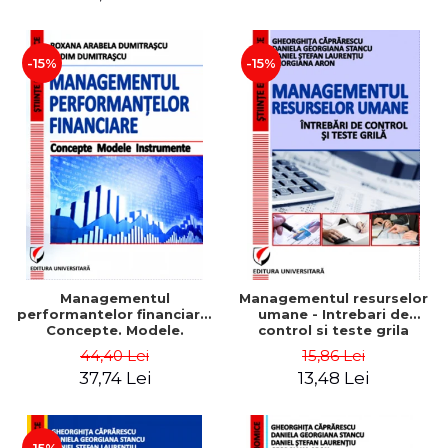
-15%
-15%
Managementul
Managementul resurselor
performantelor financiare.
umane - Intrebari de
Concepte. Modele.
control si teste grila
Instrumente
44,40 Lei
15,86 Lei
37,74 Lei
13,48 Lei