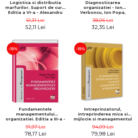
Logistica si distributia
Diagnosticarea
marfurilor. Suport de curs.
organizatiei - Ion
Editia a VI-a - Alexandru
Verboncu, Ion Popa,
Burda
Simona Catalina Stefan
61,31 Lei
38,06 Lei
52,11 Lei
32,35 Lei
-15%
-15%
Fundamentele
Intreprinzatorul,
managementului
intreprinderea mica si
organizatiei. Editia a III-a -
mijlocie si managementul
Eugen Burdus, Ion Popa
intreprenorial - Ovidiu
91,97 Lei
94,09 Lei
Nicolescu, Ciprian
78,17 Lei
79,98 Lei
Nicolescu