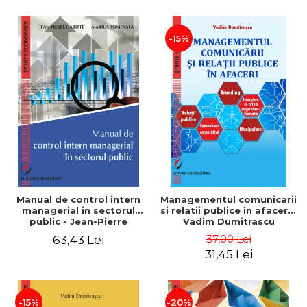
-15%
Manual de control intern
Managementul comunicarii
managerial in sectorul
si relatii publice in afaceri -
public - Jean-Pierre
Vadim Dumitrascu
Garitte, Marius Tomoiala
37,00 Lei
63,43 Lei
31,45 Lei
-15%
-20%