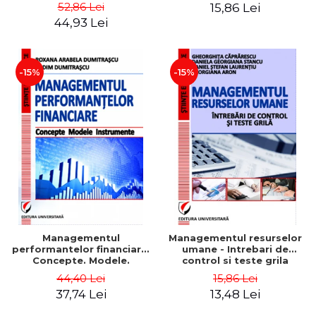
Daniela Georgiana Stancu,
52,86 Lei
15,86 Lei
Georgiana Aron
44,93 Lei
-15%
-15%
Managementul
Managementul resurselor
performantelor financiare.
umane - Intrebari de
Concepte. Modele.
control si teste grila
Instrumente
44,40 Lei
15,86 Lei
37,74 Lei
13,48 Lei