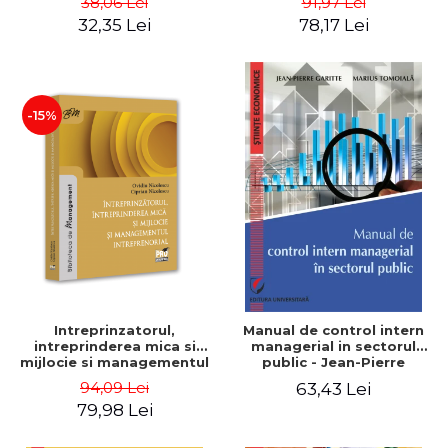
38,06 Lei
91,97 Lei
32,35 Lei
78,17 Lei
-15%
Intreprinzatorul,
Manual de control intern
intreprinderea mica si
managerial in sectorul
mijlocie si managementul
public - Jean-Pierre
intreprenorial - Ovidiu
Garitte, Marius Tomoiala
94,09 Lei
63,43 Lei
Nicolescu, Ciprian
79,98 Lei
Nicolescu