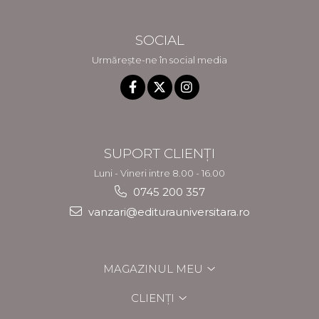
SOCIAL
Urmărește-ne în social media
SUPORT CLIENȚI
Luni - Vineri intre 8.00 - 16.00
0745 200 357
vanzari@editurauniversitara.ro
MAGAZINUL MEU
CLIENȚI