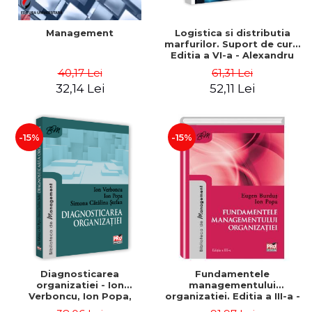
Management
Logistica si distributia
marfurilor. Suport de curs.
Editia a VI-a - Alexandru
Burda
40,17 Lei
61,31 Lei
32,14 Lei
52,11 Lei
-15%
-15%
Diagnosticarea
Fundamentele
organizatiei - Ion
managementului
Verboncu, Ion Popa,
organizatiei. Editia a III-a -
Simona Catalina Stefan
Eugen Burdus, Ion Popa