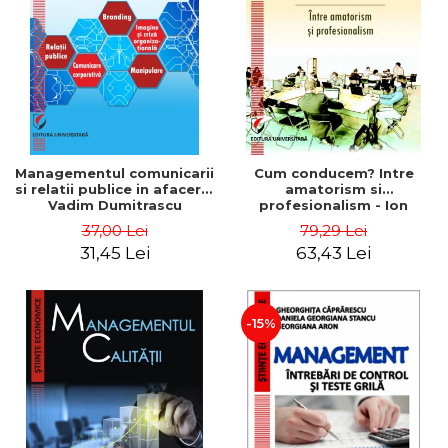
ADMINISTRATIVE
Cum Cumpăr
ȘTIINȚE ECONOMICE
Livrare
ȘTIINȚE EXACTE
Politica de Retur
EDUCAȚIE FIZICĂ ȘI SPORT
Formular de Retur
PREUNIVERSITARIA
Distribuitori
TIMP LIBER
ÎN CURS DE APARIȚIE
Managementul comunicarii
Cum conducem? Intre
si relatii publice in afaceri -
amatorism si
NOUTĂȚI
Vadim Dumitrascu
profesionalism - Ion
Verboncu
PACHETE DE STUDIU
37,00 Lei
79,29 Lei
31,45 Lei
63,43 Lei
PROMOȚIILE LUNII
ULTIMELE EXEMPLARE
-15%