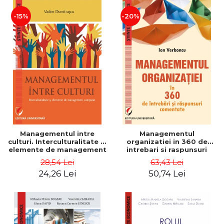
-15%
-20%
Managementul intre
Managementul
culturi. Interculturalitate si
organizatiei in 360 de
elemente de management
intrebari si raspunsuri
comparat - Vadim
comentate - Ion Verboncu
28,54 Lei
63,43 Lei
Dumitrascu
24,26 Lei
50,74 Lei