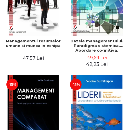
Managementul resurselor
Bazele managementului.
umane si munca in echipa
Paradigma sistemica.
Abordare cognitiva.
Perspectiva
49,69 Lei
47,57 Lei
comportamentala - Vadim
42,23 Lei
Dumitrascu
-15%
-15%