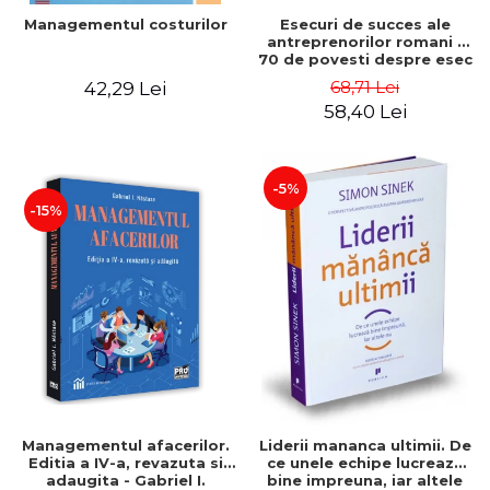
Esecuri de succes ale
Managementul costurilor
antreprenorilor romani -
70 de povesti despre esec
care sa-ti inspire succesul
68,71 Lei
42,29 Lei
58,40 Lei
-5%
-15%
Managementul afacerilor.
Liderii mananca ultimii. De
Editia a IV-a, revazuta si
ce unele echipe lucreaza
adaugita - Gabriel I.
bine impreuna, iar altele