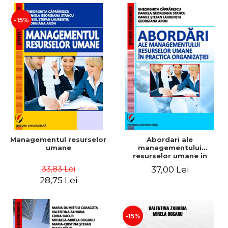
-15%
Managementul resurselor
Abordari ale
umane
managementului
resurselor umane in
practica organizatiei
33,83 Lei
37,00 Lei
28,75 Lei
-15%