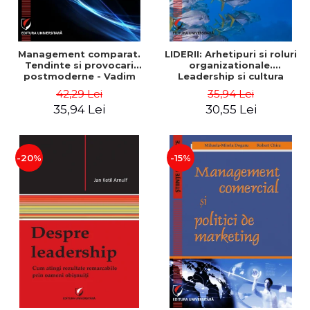
Management comparat.
LIDERII: Arhetipuri si roluri
Tendinte si provocari
organizationale.
postmoderne - Vadim
Leadership si cultura
Dumitrascu
organizationala - Vadim
42,29 Lei
35,94 Lei
Dumitrascu
35,94 Lei
30,55 Lei
-20%
-15%