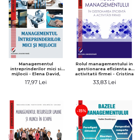
Managementul
Rolul managementului in
intreprinderilor mici si
gestionarea eficienta a
mijlocii - Elena David,
activitatii firmei - Cristina
Mihaela-Mirela Dogaru,
Stefan, Elena David,
17,97 Lei
33,83 Lei
Roxana Carmen Ionescu,
Gabriel Nastase, Mihaela-
Valentina Zaharia
Mirela Dogaru, Valentina
Zaharia
-15%