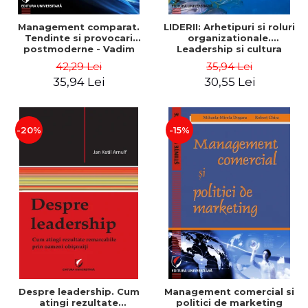
Management comparat.
LIDERII: Arhetipuri si roluri
Tendinte si provocari
organizationale.
postmoderne - Vadim
Leadership si cultura
Dumitrascu
organizationala - Vadim
42,29 Lei
35,94 Lei
Dumitrascu
35,94 Lei
30,55 Lei
-20%
-15%
Despre leadership. Cum
Management comercial si
atingi rezultate
politici de marketing