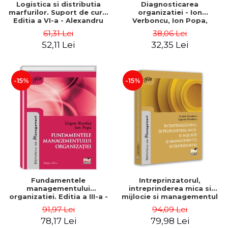
Logistica si distributia
Diagnosticarea
marfurilor. Suport de curs.
organizatiei - Ion
Editia a VI-a - Alexandru
Verboncu, Ion Popa,
Burda
Simona Catalina Stefan
61,31 Lei
38,06 Lei
52,11 Lei
32,35 Lei
-15%
-15%
Fundamentele
Intreprinzatorul,
managementului
intreprinderea mica si
organizatiei. Editia a III-a -
mijlocie si managementul
Eugen Burdus, Ion Popa
intreprenorial - Ovidiu
91,97 Lei
94,09 Lei
Nicolescu, Ciprian
78,17 Lei
79,98 Lei
Nicolescu