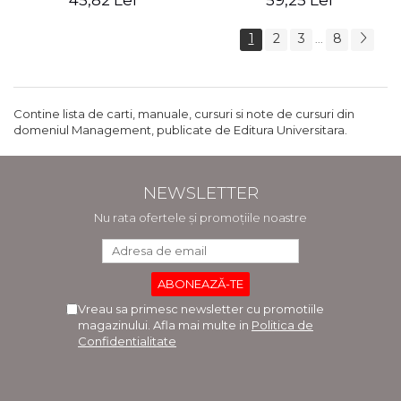
45,82 Lei
59,25 Lei
1
2
3
8
...
Contine lista de carti, manuale, cursuri si note de cursuri din
domeniul Management, publicate de Editura Universitara.
NEWSLETTER
Nu rata ofertele și promoțiile noastre
Vreau sa primesc newsletter cu promotiile
magazinului. Afla mai multe in
Politica de
Confidentialitate