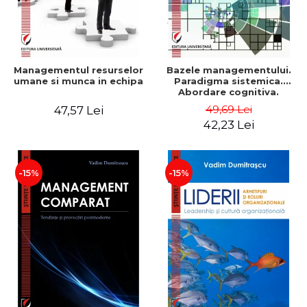
Managementul resurselor
Bazele managementului.
umane si munca in echipa
Paradigma sistemica.
Abordare cognitiva.
Perspectiva
49,69 Lei
47,57 Lei
comportamentala - Vadim
42,23 Lei
Dumitrascu
-15%
-15%