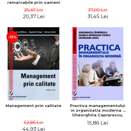
remarcabile prin oameni
obisnuiti
25,47 Lei
37,00 Lei
20,37 Lei
31,45 Lei
-15%
Management prin calitate
Practica managementului
in organizatia moderna -
Gheorghita Caprarescu,
Daniela Georgiana Stancu,
52,86 Lei
15,86 Lei
Georgiana Aron
44,93 Lei