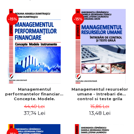
-15%
-15%
Managementul
Managementul resurselor
performantelor financiare.
umane - Intrebari de
Concepte. Modele.
control si teste grila
Instrumente
44,40 Lei
15,86 Lei
37,74 Lei
13,48 Lei