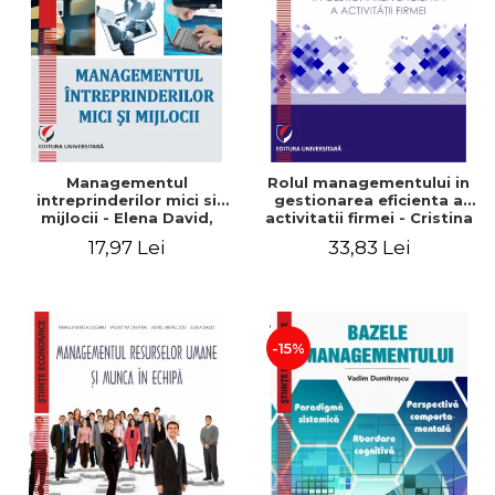
Managementul
Rolul managementului in
intreprinderilor mici si
gestionarea eficienta a
mijlocii - Elena David,
activitatii firmei - Cristina
Mihaela-Mirela Dogaru,
Stefan, Elena David,
17,97 Lei
33,83 Lei
Roxana Carmen Ionescu,
Gabriel Nastase, Mihaela-
Valentina Zaharia
Mirela Dogaru, Valentina
Zaharia
-15%