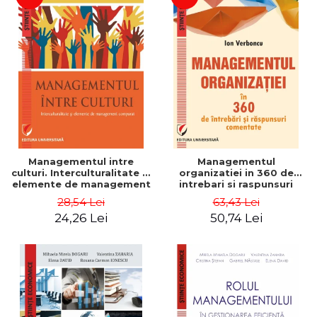
Managementul intre
Managementul
culturi. Interculturalitate si
organizatiei in 360 de
elemente de management
intrebari si raspunsuri
comparat - Vadim
comentate - Ion Verboncu
28,54 Lei
63,43 Lei
Dumitrascu
24,26 Lei
50,74 Lei