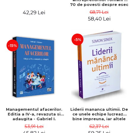
70 de povesti despre esec
care sa-ti inspire succesul
68,71 Lei
42,29 Lei
58,40 Lei
-5%
-15%
Managementul afacerilor.
Liderii mananca ultimii. De
Editia a IV-a, revazuta si
ce unele echipe lucreaza
adaugita - Gabriel I.
bine impreuna, iar altele
Nastase
nu. Editia a II-a - Simon
53,91 Lei
62,37 Lei
Sinek