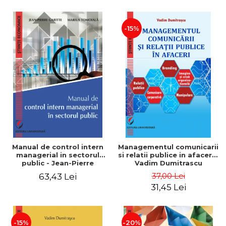
-15%
Manual de control intern
Managementul comunicarii
managerial in sectorul
si relatii publice in afaceri -
public - Jean-Pierre
Vadim Dumitrascu
Garitte, Marius Tomoiala
37,00 Lei
63,43 Lei
31,45 Lei
-15%
-20%