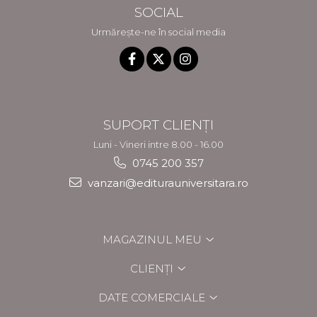
SOCIAL
Urmărește-ne în social media
SUPORT CLIENȚI
Luni - Vineri intre 8.00 - 16.00
0745 200 357
vanzari@editurauniversitara.ro
MAGAZINUL MEU
CLIENȚI
DATE COMERCIALE