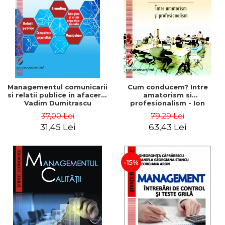
ADMINISTRATIVE
Cum Cumpăr
ȘTIINȚE ECONOMICE
Livrare
ȘTIINȚE EXACTE
Politica de Retur
EDUCAȚIE FIZICĂ ȘI SPORT
Formular de Retur
PREUNIVERSITARIA
Distribuitori
TIMP LIBER
ÎN CURS DE APARIȚIE
Managementul comunicarii
Cum conducem? Intre
si relatii publice in afaceri -
amatorism si
NOUTĂȚI
Vadim Dumitrascu
profesionalism - Ion
Verboncu
PACHETE DE STUDIU
37,00 Lei
79,29 Lei
31,45 Lei
63,43 Lei
PROMOȚIILE LUNII
ULTIMELE EXEMPLARE
-15%