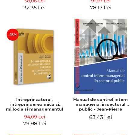
38,06 Lei
91,97 Lei
32,35 Lei
78,17 Lei
-15%
Intreprinzatorul,
Manual de control intern
intreprinderea mica si
managerial in sectorul
mijlocie si managementul
public - Jean-Pierre
intreprenorial - Ovidiu
Garitte, Marius Tomoiala
94,09 Lei
63,43 Lei
Nicolescu, Ciprian
79,98 Lei
Nicolescu