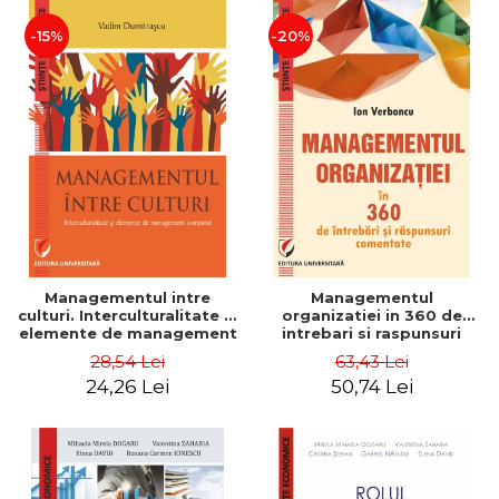
-15%
-20%
Managementul intre
Managementul
culturi. Interculturalitate si
organizatiei in 360 de
elemente de management
intrebari si raspunsuri
comparat - Vadim
comentate - Ion Verboncu
28,54 Lei
63,43 Lei
Dumitrascu
24,26 Lei
50,74 Lei