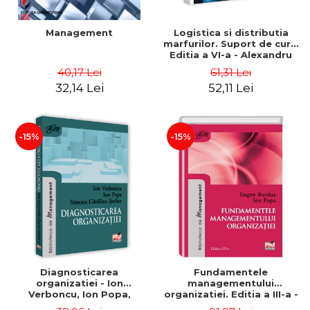
Management
Logistica si distributia
marfurilor. Suport de curs.
Editia a VI-a - Alexandru
Burda
40,17 Lei
61,31 Lei
32,14 Lei
52,11 Lei
-15%
-15%
Diagnosticarea
Fundamentele
organizatiei - Ion
managementului
Verboncu, Ion Popa,
organizatiei. Editia a III-a -
Simona Catalina Stefan
Eugen Burdus, Ion Popa