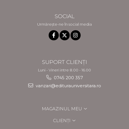
SOCIAL
Urmărește-ne în social media
SUPORT CLIENȚI
Luni - Vineri intre 8.00 - 16.00
0745 200 357
vanzari@editurauniversitara.ro
MAGAZINUL MEU
CLIENȚI