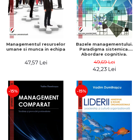
Managementul resurselor
Bazele managementului.
umane si munca in echipa
Paradigma sistemica.
Abordare cognitiva.
Perspectiva
49,69 Lei
47,57 Lei
comportamentala - Vadim
42,23 Lei
Dumitrascu
-15%
-15%