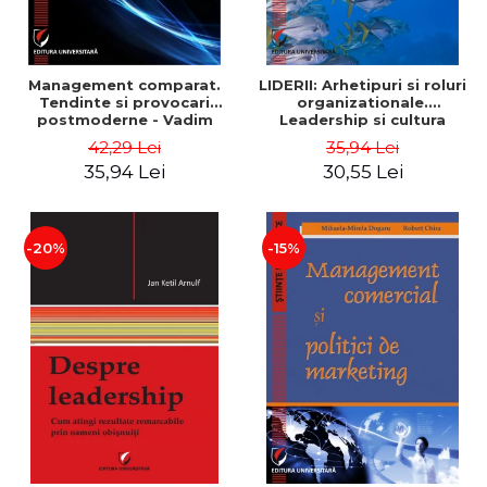
Management comparat.
LIDERII: Arhetipuri si roluri
Tendinte si provocari
organizationale.
postmoderne - Vadim
Leadership si cultura
Dumitrascu
organizationala - Vadim
42,29 Lei
35,94 Lei
Dumitrascu
35,94 Lei
30,55 Lei
-20%
-15%