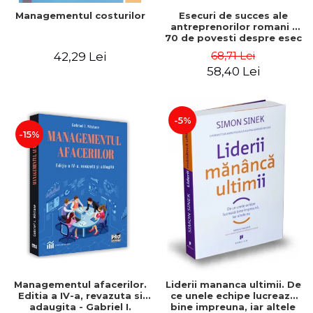
Esecuri de succes ale
Managementul costurilor
antreprenorilor romani -
70 de povesti despre esec
care sa-ti inspire succesul
68,71 Lei
42,29 Lei
58,40 Lei
-5%
-15%
Managementul afacerilor.
Liderii mananca ultimii. De
Editia a IV-a, revazuta si
ce unele echipe lucreaza
adaugita - Gabriel I.
bine impreuna, iar altele