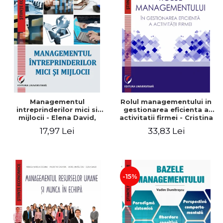
Managementul
Rolul managementului in
intreprinderilor mici si
gestionarea eficienta a
mijlocii - Elena David,
activitatii firmei - Cristina
Mihaela-Mirela Dogaru,
Stefan, Elena David,
17,97 Lei
33,83 Lei
Roxana Carmen Ionescu,
Gabriel Nastase, Mihaela-
Valentina Zaharia
Mirela Dogaru, Valentina
Zaharia
-15%