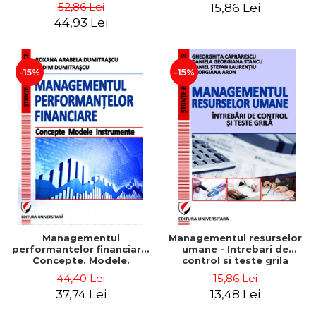
Daniela Georgiana Stancu,
52,86 Lei
15,86 Lei
Georgiana Aron
44,93 Lei
-15%
-15%
Managementul
Managementul resurselor
performantelor financiare.
umane - Intrebari de
Concepte. Modele.
control si teste grila
Instrumente
44,40 Lei
15,86 Lei
37,74 Lei
13,48 Lei