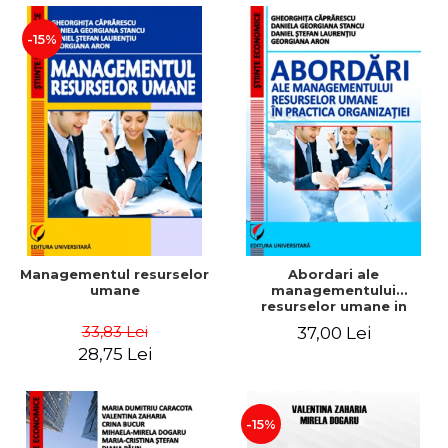
-15%
Managementul resurselor
Abordari ale
umane
managementului
resurselor umane in
practica organizatiei
33,83 Lei
37,00 Lei
28,75 Lei
-15%