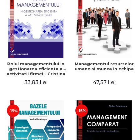
Rolul managementului in
Managementul resurselor
gestionarea eficienta a
umane si munca in echipa
activitatii firmei - Cristina
Stefan, Elena David,
33,83 Lei
47,57 Lei
Gabriel Nastase, Mihaela-
Mirela Dogaru, Valentina
Zaharia
-15%
-15%