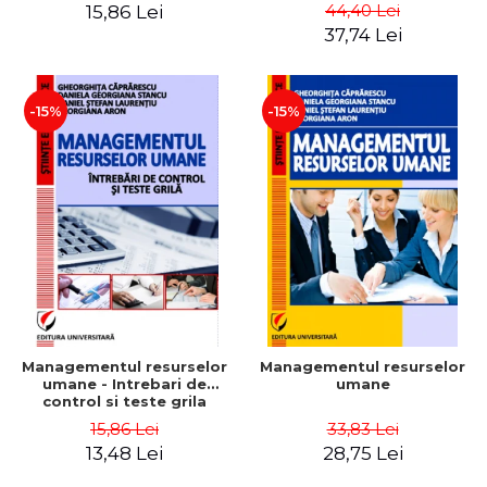
Daniela Georgiana Stancu,
Instrumente
44,40 Lei
15,86 Lei
Georgiana Aron
37,74 Lei
-15%
-15%
Managementul resurselor
Managementul resurselor
umane - Intrebari de
umane
control si teste grila
15,86 Lei
33,83 Lei
13,48 Lei
28,75 Lei