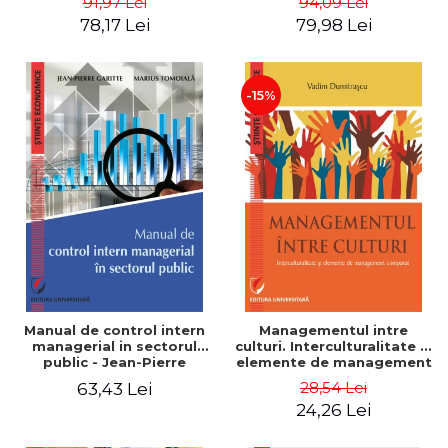
91,97 Lei
94,09 Lei
Nicolescu, Ciprian
78,17 Lei
79,98 Lei
Nicolescu
-15%
Manual de control intern
Managementul intre
managerial in sectorul
culturi. Interculturalitate si
public - Jean-Pierre
elemente de management
Garitte, Marius Tomoiala
comparat - Vadim
28,54 Lei
63,43 Lei
Dumitrascu
24,26 Lei