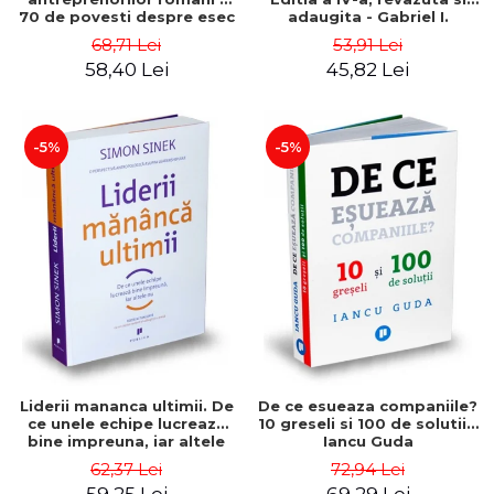
70 de povesti despre esec
adaugita - Gabriel I.
care sa-ti inspire succesul
Nastase
68,71 Lei
53,91 Lei
58,40 Lei
45,82 Lei
-5%
-5%
Liderii mananca ultimii. De
De ce esueaza companiile?
ce unele echipe lucreaza
10 greseli si 100 de solutii -
bine impreuna, iar altele
Iancu Guda
nu. Editia a II-a - Simon
62,37 Lei
72,94 Lei
Sinek