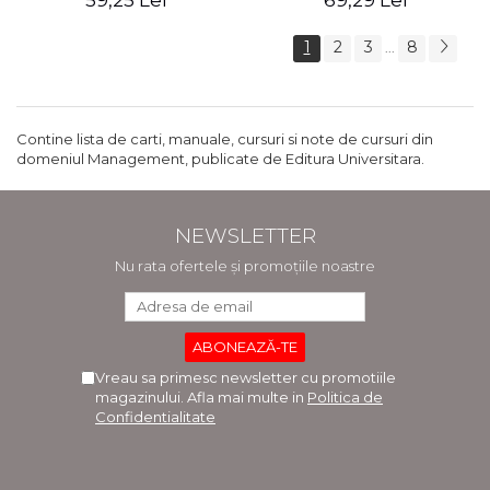
59,25 Lei
69,29 Lei
1
2
3
8
...
Contine lista de carti, manuale, cursuri si note de cursuri din
domeniul Management, publicate de Editura Universitara.
NEWSLETTER
Nu rata ofertele și promoțiile noastre
Vreau sa primesc newsletter cu promotiile
magazinului. Afla mai multe in
Politica de
Confidentialitate