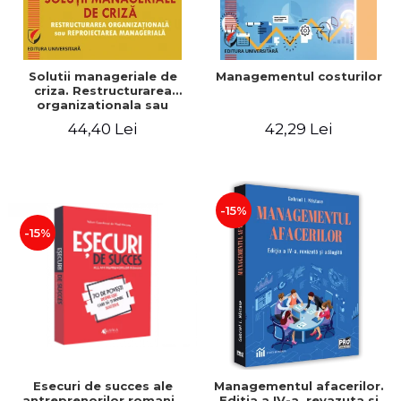
Solutii manageriale de
Managementul costurilor
criza. Restructurarea
organizationala sau
reproiectarea manageriala
44,40 Lei
42,29 Lei
-15%
-15%
Esecuri de succes ale
Managementul afacerilor.
antreprenorilor romani -
Editia a IV-a, revazuta si