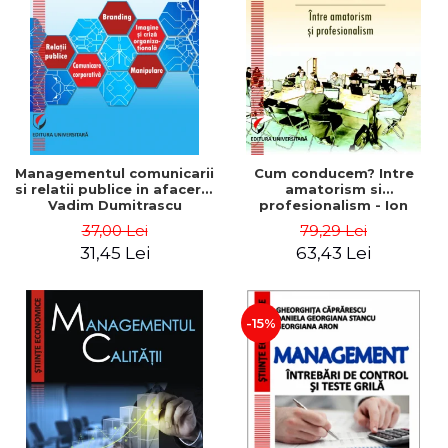
ADMINISTRATIVE
Cum Cumpăr
ȘTIINȚE ECONOMICE
Livrare
ȘTIINȚE EXACTE
Politica de Retur
EDUCAȚIE FIZICĂ ȘI SPORT
Formular de Retur
PREUNIVERSITARIA
Distribuitori
TIMP LIBER
ÎN CURS DE APARIȚIE
Managementul comunicarii
Cum conducem? Intre
si relatii publice in afaceri -
amatorism si
NOUTĂȚI
Vadim Dumitrascu
profesionalism - Ion
Verboncu
PACHETE DE STUDIU
37,00 Lei
79,29 Lei
31,45 Lei
63,43 Lei
PROMOȚIILE LUNII
ULTIMELE EXEMPLARE
-15%