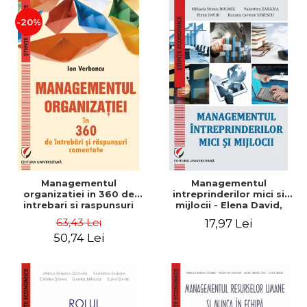
-20%
Managementul
Managementul
organizatiei in 360 de
intreprinderilor mici si
intrebari si raspunsuri
mijlocii - Elena David,
comentate - Ion Verboncu
Mihaela-Mirela Dogaru,
63,43 Lei
17,97 Lei
Roxana Carmen Ionescu,
50,74 Lei
Valentina Zaharia