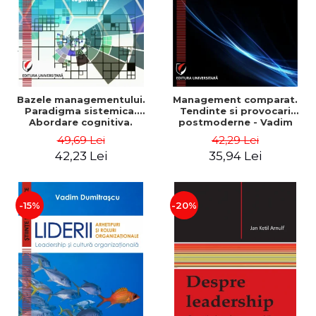
Bazele managementului.
Management comparat.
Paradigma sistemica.
Tendinte si provocari
Abordare cognitiva.
postmoderne - Vadim
Perspectiva
Dumitrascu
49,69 Lei
42,29 Lei
comportamentala - Vadim
42,23 Lei
35,94 Lei
Dumitrascu
-15%
-20%