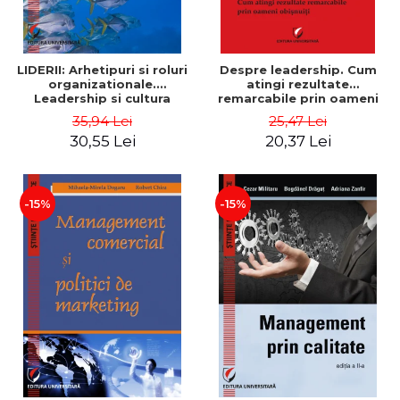
LIDERII: Arhetipuri si roluri
Despre leadership. Cum
organizationale.
atingi rezultate
Leadership si cultura
remarcabile prin oameni
organizationala - Vadim
obisnuiti
35,94 Lei
25,47 Lei
Dumitrascu
30,55 Lei
20,37 Lei
-15%
-15%