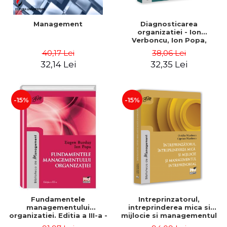
Management
Diagnosticarea
organizatiei - Ion
Verboncu, Ion Popa,
Simona Catalina Stefan
40,17 Lei
38,06 Lei
32,14 Lei
32,35 Lei
-15%
-15%
Fundamentele
Intreprinzatorul,
managementului
intreprinderea mica si
organizatiei. Editia a III-a -
mijlocie si managementul
Eugen Burdus, Ion Popa
intreprenorial - Ovidiu