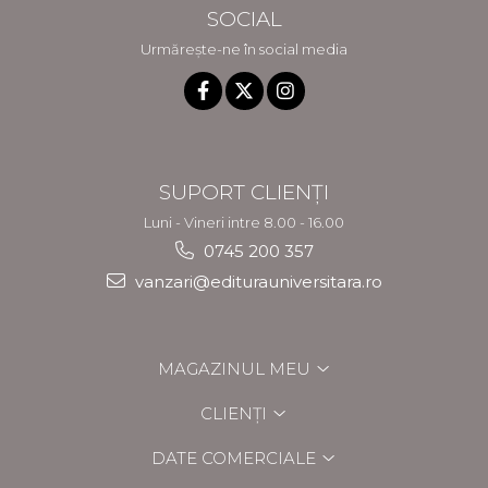
SOCIAL
Urmărește-ne în social media
SUPORT CLIENȚI
Luni - Vineri intre 8.00 - 16.00
0745 200 357
vanzari@editurauniversitara.ro
MAGAZINUL MEU
CLIENȚI
DATE COMERCIALE