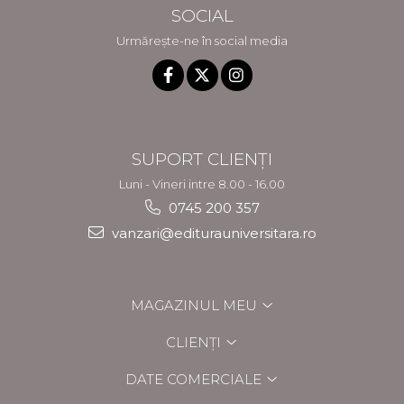
SOCIAL
Urmărește-ne în social media
SUPORT CLIENȚI
Luni - Vineri intre 8.00 - 16.00
0745 200 357
vanzari@editurauniversitara.ro
MAGAZINUL MEU
CLIENȚI
DATE COMERCIALE