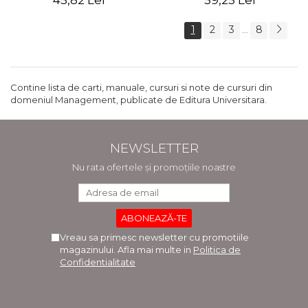
45,82 Lei
59,25 Lei
1
2
3
8
...
Contine lista de carti, manuale, cursuri si note de cursuri din
domeniul Management, publicate de Editura Universitara.
NEWSLETTER
Nu rata ofertele și promoțiile noastre
Vreau sa primesc newsletter cu promotiile
magazinului. Afla mai multe in
Politica de
Confidentialitate