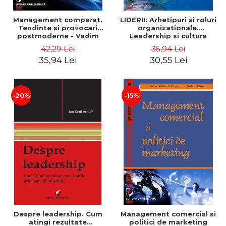
Management comparat.
LIDERII: Arhetipuri si roluri
Tendinte si provocari
organizationale.
postmoderne - Vadim
Leadership si cultura
Dumitrascu
organizationala - Vadim
42,29 Lei
35,94 Lei
Dumitrascu
35,94 Lei
30,55 Lei
-20%
-15%
Despre leadership. Cum
Management comercial si
atingi rezultate
politici de marketing