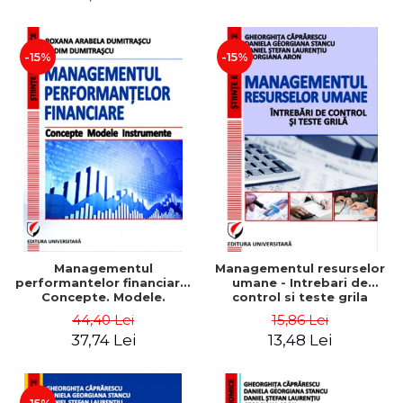
-15%
-15%
Managementul
Managementul resurselor
performantelor financiare.
umane - Intrebari de
Concepte. Modele.
control si teste grila
Instrumente
44,40 Lei
15,86 Lei
37,74 Lei
13,48 Lei