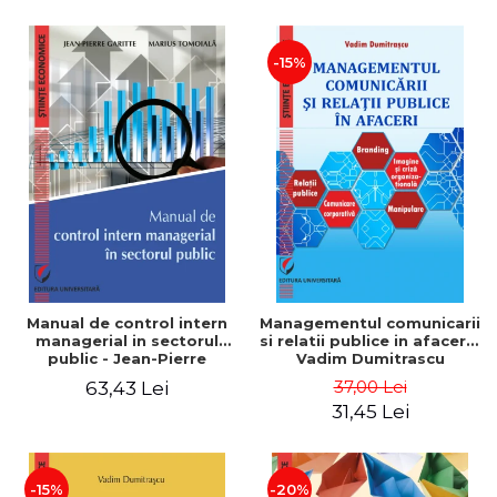
-15%
Manual de control intern
Managementul comunicarii
managerial in sectorul
si relatii publice in afaceri -
public - Jean-Pierre
Vadim Dumitrascu
Garitte, Marius Tomoiala
37,00 Lei
63,43 Lei
31,45 Lei
-15%
-20%