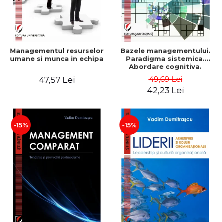
Managementul resurselor
Bazele managementului.
umane si munca in echipa
Paradigma sistemica.
Abordare cognitiva.
Perspectiva
49,69 Lei
47,57 Lei
comportamentala - Vadim
42,23 Lei
Dumitrascu
-15%
-15%