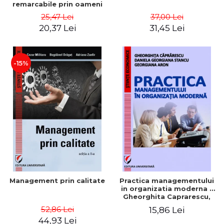
remarcabile prin oameni
obisnuiti
25,47 Lei
37,00 Lei
20,37 Lei
31,45 Lei
-15%
Management prin calitate
Practica managementului
in organizatia moderna -
Gheorghita Caprarescu,
Daniela Georgiana Stancu,
52,86 Lei
15,86 Lei
Georgiana Aron
44,93 Lei