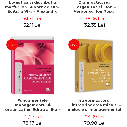
Logistica si distributia
Diagnosticarea
marfurilor. Suport de curs.
organizatiei - Ion
Editia a VI-a - Alexandru
Verboncu, Ion Popa,
Burda
Simona Catalina Stefan
61,31 Lei
38,06 Lei
52,11 Lei
32,35 Lei
-15%
-15%
Fundamentele
Intreprinzatorul,
managementului
intreprinderea mica si
organizatiei. Editia a III-a -
mijlocie si managementul
Eugen Burdus, Ion Popa
intreprenorial - Ovidiu
91,97 Lei
94,09 Lei
Nicolescu, Ciprian
78,17 Lei
79,98 Lei
Nicolescu