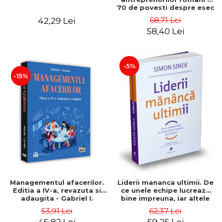
70 de povesti despre esec
care sa-ti inspire succesul
68,71 Lei
42,29 Lei
58,40 Lei
-5%
-15%
Managementul afacerilor.
Liderii mananca ultimii. De
Editia a IV-a, revazuta si
ce unele echipe lucreaza
adaugita - Gabriel I.
bine impreuna, iar altele
Nastase
nu. Editia a II-a - Simon
53,91 Lei
62,37 Lei
Sinek