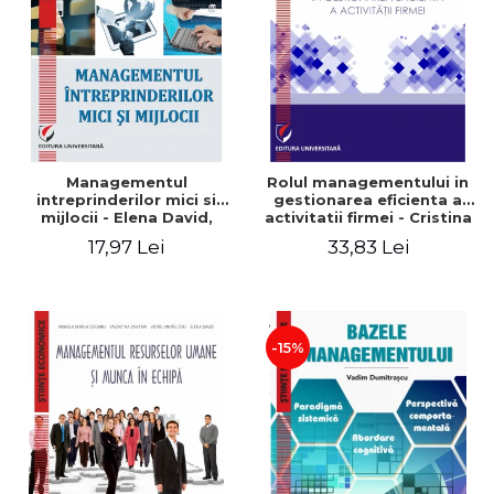
Managementul
Rolul managementului in
intreprinderilor mici si
gestionarea eficienta a
mijlocii - Elena David,
activitatii firmei - Cristina
Mihaela-Mirela Dogaru,
Stefan, Elena David,
17,97 Lei
33,83 Lei
Roxana Carmen Ionescu,
Gabriel Nastase, Mihaela-
Valentina Zaharia
Mirela Dogaru, Valentina
Zaharia
-15%