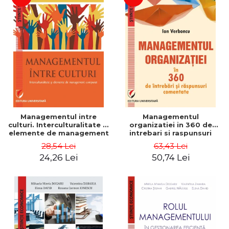
Managementul intre
Managementul
culturi. Interculturalitate si
organizatiei in 360 de
elemente de management
intrebari si raspunsuri
comparat - Vadim
comentate - Ion Verboncu
28,54 Lei
63,43 Lei
Dumitrascu
24,26 Lei
50,74 Lei