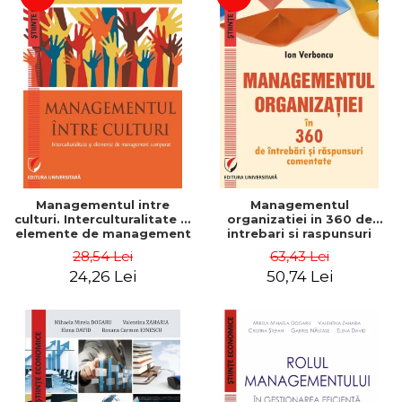
Managementul intre
Managementul
culturi. Interculturalitate si
organizatiei in 360 de
elemente de management
intrebari si raspunsuri
comparat - Vadim
comentate - Ion Verboncu
28,54 Lei
63,43 Lei
Dumitrascu
24,26 Lei
50,74 Lei