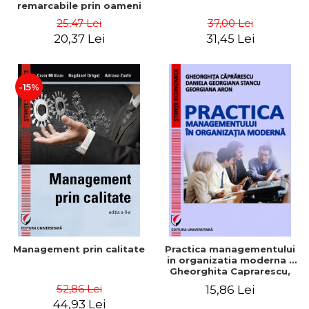
remarcabile prin oameni
obisnuiti
25,47 Lei
37,00 Lei
20,37 Lei
31,45 Lei
-15%
Management prin calitate
Practica managementului
in organizatia moderna -
Gheorghita Caprarescu,
Daniela Georgiana Stancu,
52,86 Lei
15,86 Lei
Georgiana Aron
44,93 Lei