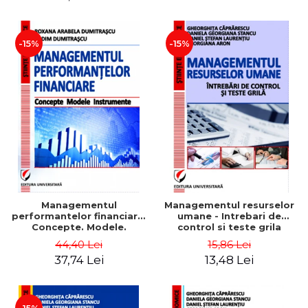
-15%
-15%
Managementul
Managementul resurselor
performantelor financiare.
umane - Intrebari de
Concepte. Modele.
control si teste grila
Instrumente
44,40 Lei
15,86 Lei
37,74 Lei
13,48 Lei