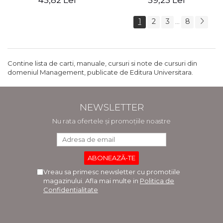
45,82 Lei
59,25 Lei
1
2
3
8
...
Contine lista de carti, manuale, cursuri si note de cursuri din
domeniul Management, publicate de Editura Universitara.
NEWSLETTER
Nu rata ofertele și promoțiile noastre
Vreau sa primesc newsletter cu promotiile
magazinului. Afla mai multe in
Politica de
Confidentialitate