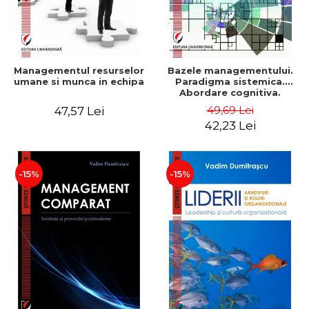
Managementul resurselor
Bazele managementului.
umane si munca in echipa
Paradigma sistemica.
Abordare cognitiva.
Perspectiva
49,69 Lei
47,57 Lei
comportamentala - Vadim
42,23 Lei
Dumitrascu
-15%
-15%