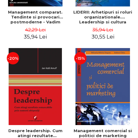
Management comparat.
LIDERII: Arhetipuri si roluri
Tendinte si provocari
organizationale.
postmoderne - Vadim
Leadership si cultura
Dumitrascu
organizationala - Vadim
42,29 Lei
35,94 Lei
Dumitrascu
35,94 Lei
30,55 Lei
-20%
-15%
Despre leadership. Cum
Management comercial si
atingi rezultate
politici de marketing