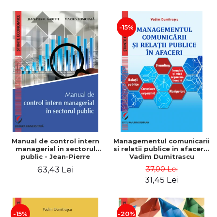
-15%
Manual de control intern
Managementul comunicarii
managerial in sectorul
si relatii publice in afaceri -
public - Jean-Pierre
Vadim Dumitrascu
Garitte, Marius Tomoiala
37,00 Lei
63,43 Lei
31,45 Lei
-15%
-20%