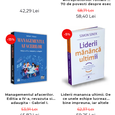
70 de povesti despre esec
care sa-ti inspire succesul
68,71 Lei
42,29 Lei
58,40 Lei
-5%
-15%
Managementul afacerilor.
Liderii mananca ultimii. De
Editia a IV-a, revazuta si
ce unele echipe lucreaza
adaugita - Gabriel I.
bine impreuna, iar altele
Nastase
nu. Editia a II-a - Simon
53,91 Lei
62,37 Lei
Sinek