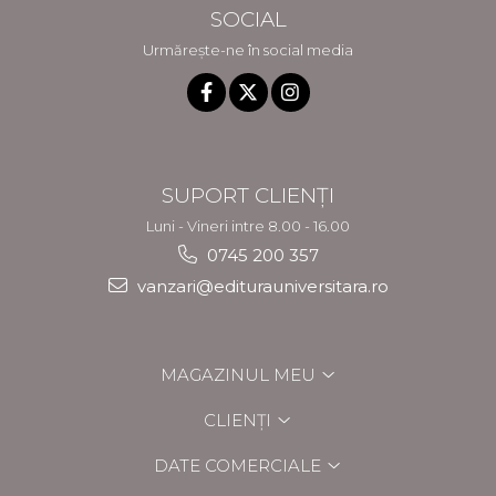
SOCIAL
Urmărește-ne în social media
SUPORT CLIENȚI
Luni - Vineri intre 8.00 - 16.00
0745 200 357
vanzari@editurauniversitara.ro
MAGAZINUL MEU
CLIENȚI
DATE COMERCIALE