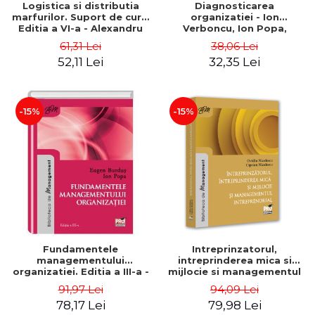
Logistica si distributia
Diagnosticarea
marfurilor. Suport de curs.
organizatiei - Ion
Editia a VI-a - Alexandru
Verboncu, Ion Popa,
Burda
Simona Catalina Stefan
61,31 Lei
38,06 Lei
52,11 Lei
32,35 Lei
-15%
-15%
Fundamentele
Intreprinzatorul,
managementului
intreprinderea mica si
organizatiei. Editia a III-a -
mijlocie si managementul
Eugen Burdus, Ion Popa
intreprenorial - Ovidiu
91,97 Lei
94,09 Lei
Nicolescu, Ciprian
78,17 Lei
79,98 Lei
Nicolescu