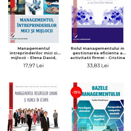
Managementul
Rolul managementului in
intreprinderilor mici si
gestionarea eficienta a
mijlocii - Elena David,
activitatii firmei - Cristina
Mihaela-Mirela Dogaru,
Stefan, Elena David,
17,97 Lei
33,83 Lei
Roxana Carmen Ionescu,
Gabriel Nastase, Mihaela-
Valentina Zaharia
Mirela Dogaru, Valentina
Zaharia
-15%