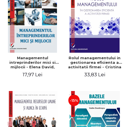
Managementul
Rolul managementului in
intreprinderilor mici si
gestionarea eficienta a
mijlocii - Elena David,
activitatii firmei - Cristina
Mihaela-Mirela Dogaru,
Stefan, Elena David,
17,97 Lei
33,83 Lei
Roxana Carmen Ionescu,
Gabriel Nastase, Mihaela-
Valentina Zaharia
Mirela Dogaru, Valentina
Zaharia
-15%