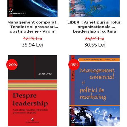
Management comparat.
LIDERII: Arhetipuri si roluri
Tendinte si provocari
organizationale.
postmoderne - Vadim
Leadership si cultura
Dumitrascu
organizationala - Vadim
42,29 Lei
35,94 Lei
Dumitrascu
35,94 Lei
30,55 Lei
-20%
-15%