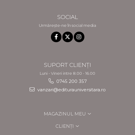
SOCIAL
Urmărește-ne în social media
SUPORT CLIENȚI
Luni - Vineri intre 8.00 - 16.00
0745 200 357
vanzari@editurauniversitara.ro
MAGAZINUL MEU
CLIENȚI