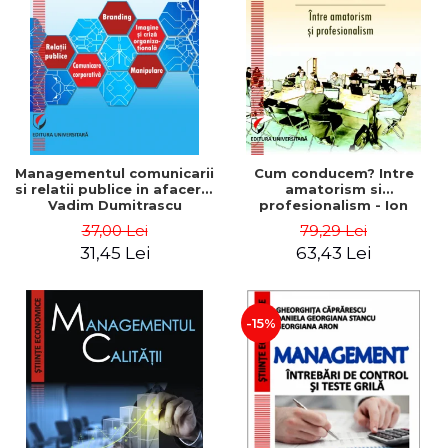
ADMINISTRATIVE
Cum Cumpăr
ȘTIINȚE ECONOMICE
Livrare
ȘTIINȚE EXACTE
Politica de Retur
EDUCAȚIE FIZICĂ ȘI SPORT
Formular de Retur
PREUNIVERSITARIA
Distribuitori
TIMP LIBER
ÎN CURS DE APARIȚIE
Managementul comunicarii
Cum conducem? Intre
si relatii publice in afaceri -
amatorism si
NOUTĂȚI
Vadim Dumitrascu
profesionalism - Ion
Verboncu
PACHETE DE STUDIU
37,00 Lei
79,29 Lei
31,45 Lei
63,43 Lei
PROMOȚIILE LUNII
ULTIMELE EXEMPLARE
-15%