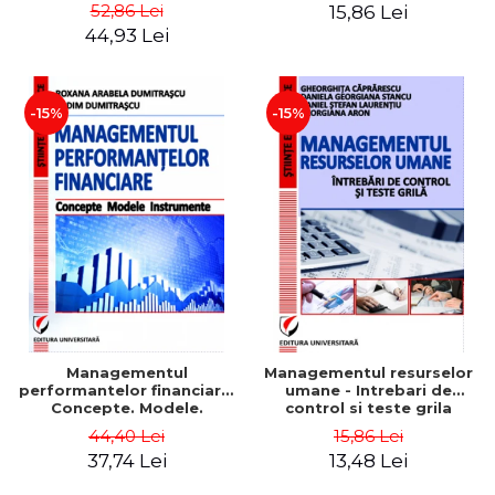
Daniela Georgiana Stancu,
52,86 Lei
15,86 Lei
Georgiana Aron
44,93 Lei
-15%
-15%
Managementul
Managementul resurselor
performantelor financiare.
umane - Intrebari de
Concepte. Modele.
control si teste grila
Instrumente
44,40 Lei
15,86 Lei
37,74 Lei
13,48 Lei