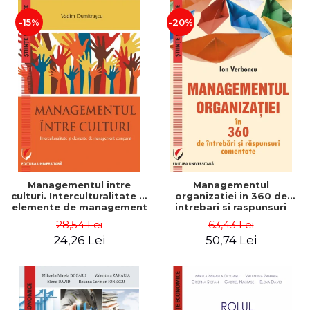
-15%
-20%
Managementul intre
Managementul
culturi. Interculturalitate si
organizatiei in 360 de
elemente de management
intrebari si raspunsuri
comparat - Vadim
comentate - Ion Verboncu
28,54 Lei
63,43 Lei
Dumitrascu
24,26 Lei
50,74 Lei