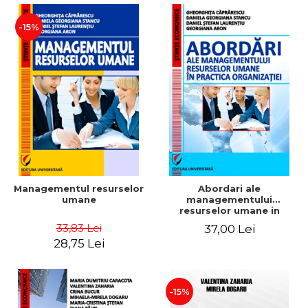
-15%
Managementul resurselor
Abordari ale
umane
managementului
resurselor umane in
practica organizatiei
33,83 Lei
37,00 Lei
28,75 Lei
-15%