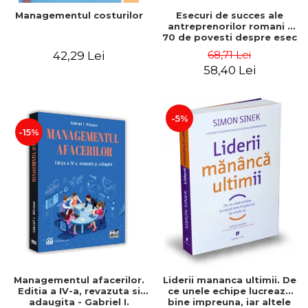
Esecuri de succes ale
Managementul costurilor
antreprenorilor romani -
70 de povesti despre esec
care sa-ti inspire succesul
68,71 Lei
42,29 Lei
58,40 Lei
-5%
-15%
Managementul afacerilor.
Liderii mananca ultimii. De
Editia a IV-a, revazuta si
ce unele echipe lucreaza
adaugita - Gabriel I.
bine impreuna, iar altele