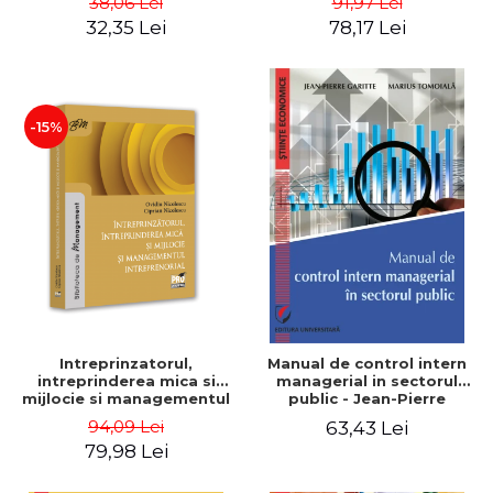
38,06 Lei
91,97 Lei
32,35 Lei
78,17 Lei
-15%
Intreprinzatorul,
Manual de control intern
intreprinderea mica si
managerial in sectorul
mijlocie si managementul
public - Jean-Pierre
intreprenorial - Ovidiu
Garitte, Marius Tomoiala
94,09 Lei
63,43 Lei
Nicolescu, Ciprian
79,98 Lei
Nicolescu