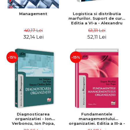
Management
Logistica si distributia
marfurilor. Suport de curs.
Editia a VI-a - Alexandru
Burda
40,17 Lei
61,31 Lei
32,14 Lei
52,11 Lei
-15%
-15%
Diagnosticarea
Fundamentele
organizatiei - Ion
managementului
Verboncu, Ion Popa,
organizatiei. Editia a III-a -
Simona Catalina Stefan
Eugen Burdus, Ion Popa