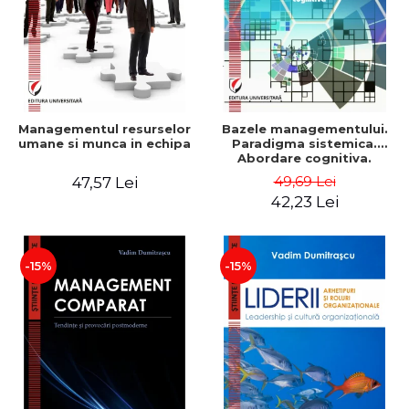
Managementul resurselor
Bazele managementului.
umane si munca in echipa
Paradigma sistemica.
Abordare cognitiva.
Perspectiva
49,69 Lei
47,57 Lei
comportamentala - Vadim
42,23 Lei
Dumitrascu
-15%
-15%