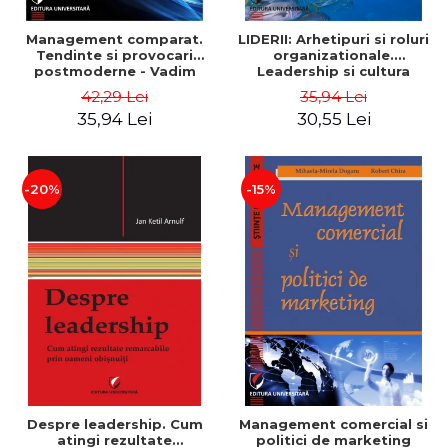
Management comparat.
LIDERII: Arhetipuri si roluri
Tendinte si provocari
organizationale.
postmoderne - Vadim
Leadership si cultura
Dumitrascu
organizationala - Vadim
42,29 Lei
35,94 Lei
Dumitrascu
35,94 Lei
30,55 Lei
-20%
-15%
Despre leadership. Cum
Management comercial si
atingi rezultate
politici de marketing