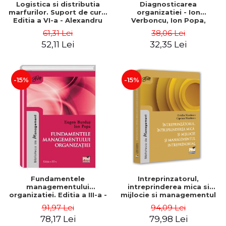
Logistica si distributia
Diagnosticarea
marfurilor. Suport de curs.
organizatiei - Ion
Editia a VI-a - Alexandru
Verboncu, Ion Popa,
Burda
Simona Catalina Stefan
61,31 Lei
38,06 Lei
52,11 Lei
32,35 Lei
-15%
-15%
Fundamentele
Intreprinzatorul,
managementului
intreprinderea mica si
organizatiei. Editia a III-a -
mijlocie si managementul
Eugen Burdus, Ion Popa
intreprenorial - Ovidiu
91,97 Lei
94,09 Lei
Nicolescu, Ciprian
78,17 Lei
79,98 Lei
Nicolescu