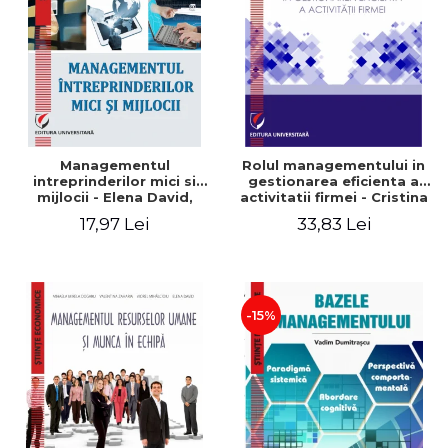
Managementul
Rolul managementului in
intreprinderilor mici si
gestionarea eficienta a
mijlocii - Elena David,
activitatii firmei - Cristina
Mihaela-Mirela Dogaru,
Stefan, Elena David,
17,97 Lei
33,83 Lei
Roxana Carmen Ionescu,
Gabriel Nastase, Mihaela-
Valentina Zaharia
Mirela Dogaru, Valentina
Zaharia
-15%