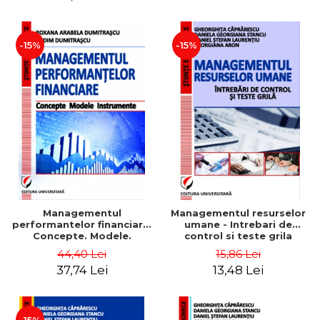
-15%
-15%
Managementul
Managementul resurselor
performantelor financiare.
umane - Intrebari de
Concepte. Modele.
control si teste grila
Instrumente
44,40 Lei
15,86 Lei
37,74 Lei
13,48 Lei