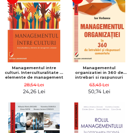
Managementul intre
Managementul
culturi. Interculturalitate si
organizatiei in 360 de
elemente de management
intrebari si raspunsuri
comparat - Vadim
comentate - Ion Verboncu
28,54 Lei
63,43 Lei
Dumitrascu
24,26 Lei
50,74 Lei