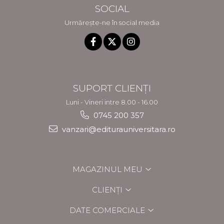
SOCIAL
Urmărește-ne în social media
SUPORT CLIENȚI
Luni - Vineri intre 8.00 - 16.00
0745 200 357
vanzari@editurauniversitara.ro
MAGAZINUL MEU
CLIENȚI
DATE COMERCIALE