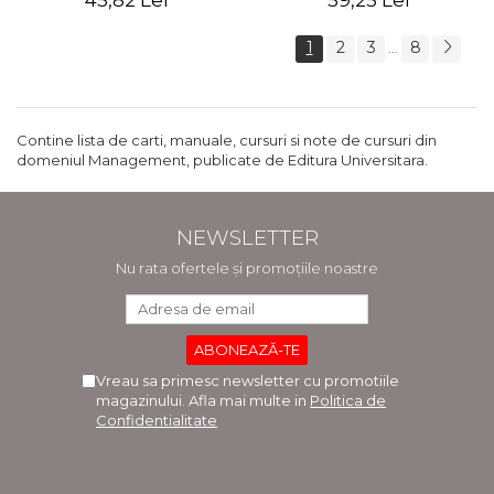
45,82 Lei
59,25 Lei
1
2
3
8
...
Contine lista de carti, manuale, cursuri si note de cursuri din
domeniul Management, publicate de Editura Universitara.
NEWSLETTER
Nu rata ofertele și promoțiile noastre
Vreau sa primesc newsletter cu promotiile
magazinului. Afla mai multe in
Politica de
Confidentialitate