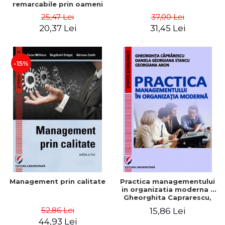
remarcabile prin oameni
obisnuiti
25,47 Lei
37,00 Lei
20,37 Lei
31,45 Lei
-15%
Management prin calitate
Practica managementului
in organizatia moderna -
Gheorghita Caprarescu,
Daniela Georgiana Stancu,
52,86 Lei
15,86 Lei
Georgiana Aron
44,93 Lei