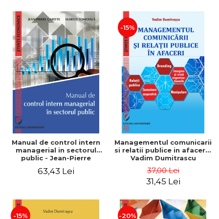
-15%
Manual de control intern
Managementul comunicarii
managerial in sectorul
si relatii publice in afaceri -
public - Jean-Pierre
Vadim Dumitrascu
Garitte, Marius Tomoiala
37,00 Lei
63,43 Lei
31,45 Lei
-15%
-20%