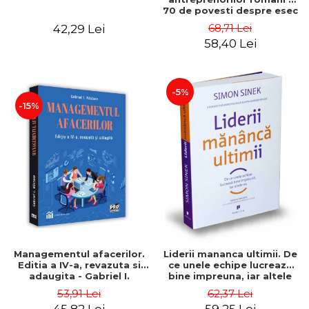
70 de povesti despre esec
care sa-ti inspire succesul
68,71 Lei
42,29 Lei
58,40 Lei
-5%
-15%
Managementul afacerilor.
Liderii mananca ultimii. De
Editia a IV-a, revazuta si
ce unele echipe lucreaza
adaugita - Gabriel I.
bine impreuna, iar altele
Nastase
nu. Editia a II-a - Simon
53,91 Lei
62,37 Lei
Sinek