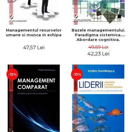
Managementul resurselor
Bazele managementului.
umane si munca in echipa
Paradigma sistemica.
Abordare cognitiva.
Perspectiva
49,69 Lei
47,57 Lei
comportamentala - Vadim
42,23 Lei
Dumitrascu
-15%
-15%