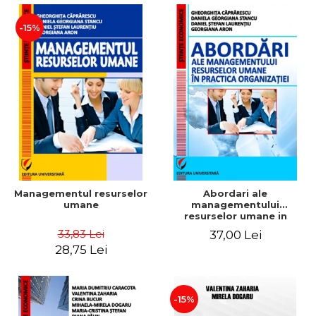
-15%
Managementul resurselor
Abordari ale
umane
managementului
resurselor umane in
practica organizatiei
33,83 Lei
37,00 Lei
28,75 Lei
-15%