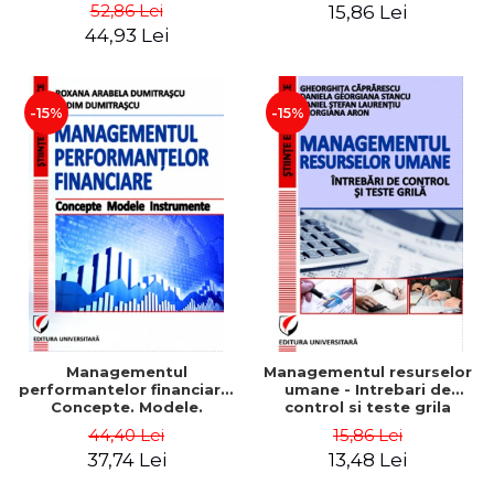
Daniela Georgiana Stancu,
52,86 Lei
15,86 Lei
Georgiana Aron
44,93 Lei
-15%
-15%
Managementul
Managementul resurselor
performantelor financiare.
umane - Intrebari de
Concepte. Modele.
control si teste grila
Instrumente
44,40 Lei
15,86 Lei
37,74 Lei
13,48 Lei