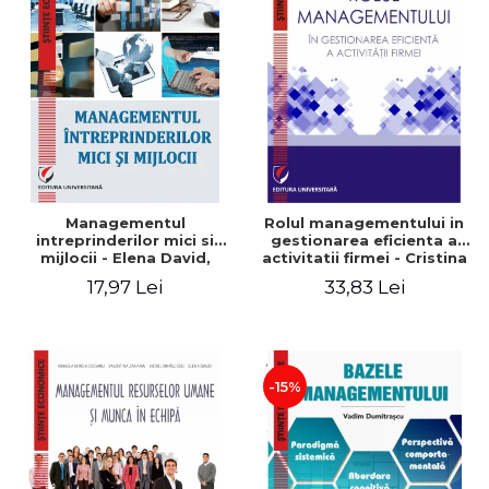
Managementul
Rolul managementului in
intreprinderilor mici si
gestionarea eficienta a
mijlocii - Elena David,
activitatii firmei - Cristina
Mihaela-Mirela Dogaru,
Stefan, Elena David,
17,97 Lei
33,83 Lei
Roxana Carmen Ionescu,
Gabriel Nastase, Mihaela-
Valentina Zaharia
Mirela Dogaru, Valentina
Zaharia
-15%