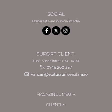
SOCIAL
Urmărește-ne în social media
SUPORT CLIENȚI
Luni - Vineri intre 8.00 - 16.00
0745 200 357
vanzari@editurauniversitara.ro
MAGAZINUL MEU
CLIENȚI