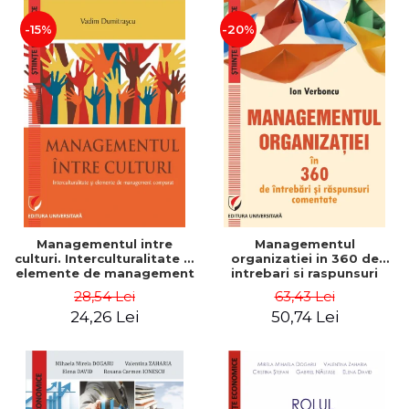
-15%
-20%
Managementul intre
Managementul
culturi. Interculturalitate si
organizatiei in 360 de
elemente de management
intrebari si raspunsuri
comparat - Vadim
comentate - Ion Verboncu
28,54 Lei
63,43 Lei
Dumitrascu
24,26 Lei
50,74 Lei