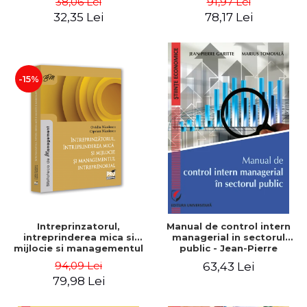
38,06 Lei
91,97 Lei
32,35 Lei
78,17 Lei
-15%
Intreprinzatorul,
Manual de control intern
intreprinderea mica si
managerial in sectorul
mijlocie si managementul
public - Jean-Pierre
intreprenorial - Ovidiu
Garitte, Marius Tomoiala
94,09 Lei
63,43 Lei
Nicolescu, Ciprian
79,98 Lei
Nicolescu