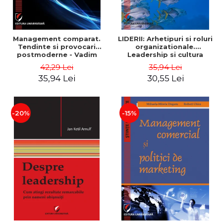
Management comparat.
LIDERII: Arhetipuri si roluri
Tendinte si provocari
organizationale.
postmoderne - Vadim
Leadership si cultura
Dumitrascu
organizationala - Vadim
42,29 Lei
35,94 Lei
Dumitrascu
35,94 Lei
30,55 Lei
-20%
-15%