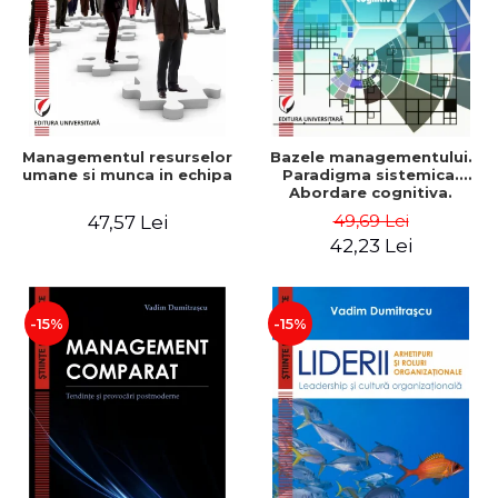
Managementul resurselor
Bazele managementului.
umane si munca in echipa
Paradigma sistemica.
Abordare cognitiva.
Perspectiva
49,69 Lei
47,57 Lei
comportamentala - Vadim
42,23 Lei
Dumitrascu
-15%
-15%