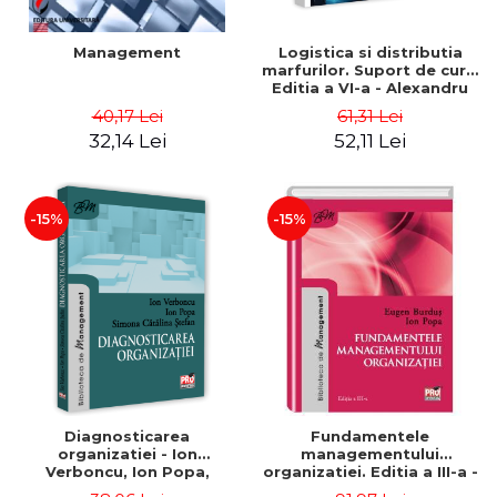
Management
Logistica si distributia
marfurilor. Suport de curs.
Editia a VI-a - Alexandru
Burda
40,17 Lei
61,31 Lei
32,14 Lei
52,11 Lei
-15%
-15%
Diagnosticarea
Fundamentele
organizatiei - Ion
managementului
Verboncu, Ion Popa,
organizatiei. Editia a III-a -
Simona Catalina Stefan
Eugen Burdus, Ion Popa