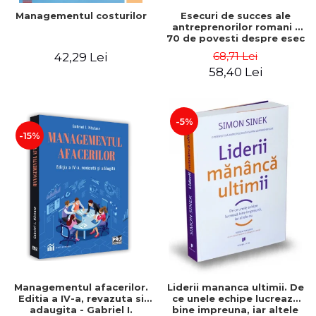
Esecuri de succes ale
Managementul costurilor
antreprenorilor romani -
70 de povesti despre esec
care sa-ti inspire succesul
68,71 Lei
42,29 Lei
58,40 Lei
-5%
-15%
Managementul afacerilor.
Liderii mananca ultimii. De
Editia a IV-a, revazuta si
ce unele echipe lucreaza
adaugita - Gabriel I.
bine impreuna, iar altele