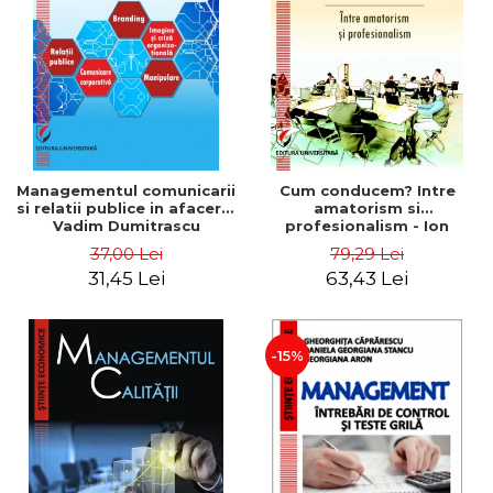
ADMINISTRATIVE
Cum Cumpăr
ȘTIINȚE ECONOMICE
Livrare
ȘTIINȚE EXACTE
Politica de Retur
EDUCAȚIE FIZICĂ ȘI SPORT
Formular de Retur
PREUNIVERSITARIA
Distribuitori
TIMP LIBER
ÎN CURS DE APARIȚIE
Managementul comunicarii
Cum conducem? Intre
si relatii publice in afaceri -
amatorism si
NOUTĂȚI
Vadim Dumitrascu
profesionalism - Ion
Verboncu
PACHETE DE STUDIU
37,00 Lei
79,29 Lei
31,45 Lei
63,43 Lei
PROMOȚIILE LUNII
ULTIMELE EXEMPLARE
-15%