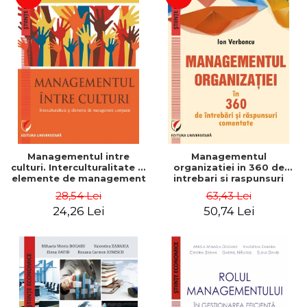
Managementul intre
Managementul
culturi. Interculturalitate si
organizatiei in 360 de
elemente de management
intrebari si raspunsuri
comparat - Vadim
comentate - Ion Verboncu
28,54 Lei
63,43 Lei
Dumitrascu
24,26 Lei
50,74 Lei