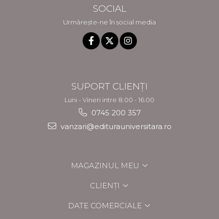
SOCIAL
Urmărește-ne în social media
SUPORT CLIENȚI
Luni - Vineri intre 8.00 - 16.00
0745 200 357
vanzari@editurauniversitara.ro
MAGAZINUL MEU
CLIENȚI
DATE COMERCIALE