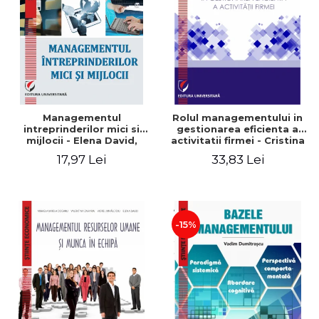
Managementul
Rolul managementului in
intreprinderilor mici si
gestionarea eficienta a
mijlocii - Elena David,
activitatii firmei - Cristina
Mihaela-Mirela Dogaru,
Stefan, Elena David,
17,97 Lei
33,83 Lei
Roxana Carmen Ionescu,
Gabriel Nastase, Mihaela-
Valentina Zaharia
Mirela Dogaru, Valentina
Zaharia
-15%