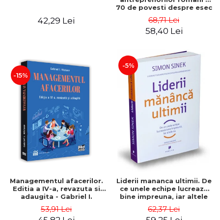
70 de povesti despre esec
care sa-ti inspire succesul
68,71 Lei
42,29 Lei
58,40 Lei
-5%
-15%
Managementul afacerilor.
Liderii mananca ultimii. De
Editia a IV-a, revazuta si
ce unele echipe lucreaza
adaugita - Gabriel I.
bine impreuna, iar altele
Nastase
nu. Editia a II-a - Simon
53,91 Lei
62,37 Lei
Sinek