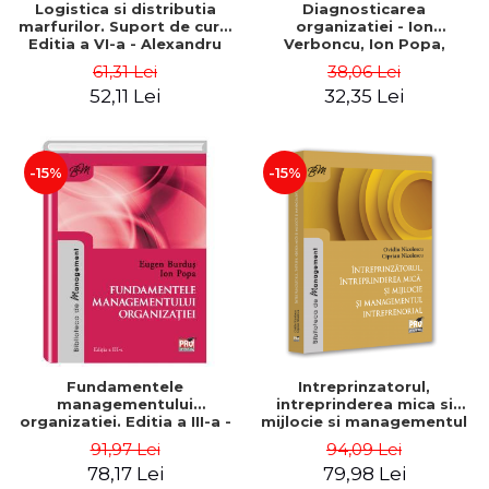
Logistica si distributia
Diagnosticarea
marfurilor. Suport de curs.
organizatiei - Ion
Editia a VI-a - Alexandru
Verboncu, Ion Popa,
Burda
Simona Catalina Stefan
61,31 Lei
38,06 Lei
52,11 Lei
32,35 Lei
-15%
-15%
Fundamentele
Intreprinzatorul,
managementului
intreprinderea mica si
organizatiei. Editia a III-a -
mijlocie si managementul
Eugen Burdus, Ion Popa
intreprenorial - Ovidiu
91,97 Lei
94,09 Lei
Nicolescu, Ciprian
78,17 Lei
79,98 Lei
Nicolescu