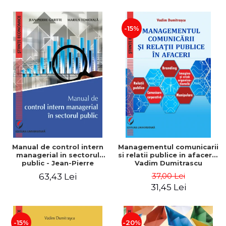
-15%
Manual de control intern
Managementul comunicarii
managerial in sectorul
si relatii publice in afaceri -
public - Jean-Pierre
Vadim Dumitrascu
Garitte, Marius Tomoiala
37,00 Lei
63,43 Lei
31,45 Lei
-15%
-20%