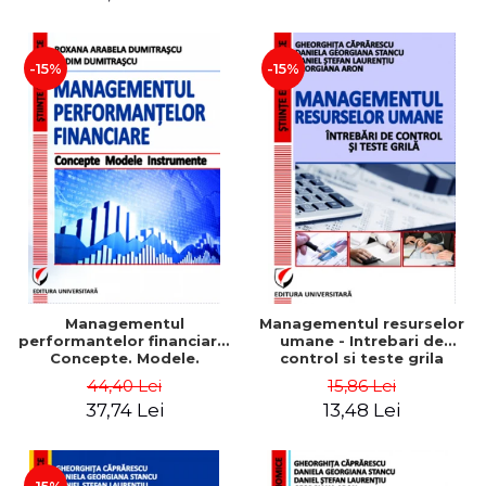
-15%
-15%
Managementul
Managementul resurselor
performantelor financiare.
umane - Intrebari de
Concepte. Modele.
control si teste grila
Instrumente
44,40 Lei
15,86 Lei
37,74 Lei
13,48 Lei