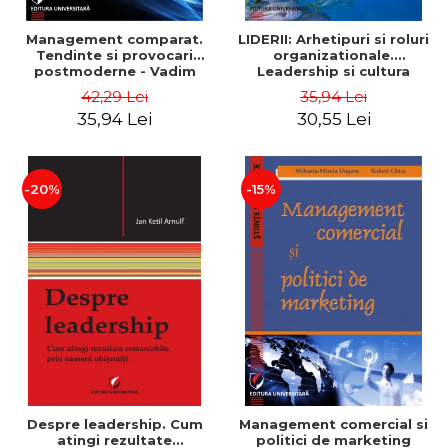
Management comparat.
LIDERII: Arhetipuri si roluri
Tendinte si provocari
organizationale.
postmoderne - Vadim
Leadership si cultura
Dumitrascu
organizationala - Vadim
42,29 Lei
35,94 Lei
Dumitrascu
35,94 Lei
30,55 Lei
-20%
-15%
Despre leadership. Cum
Management comercial si
atingi rezultate
politici de marketing