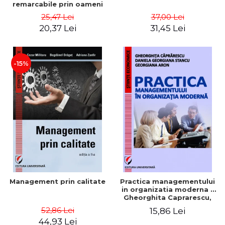
remarcabile prin oameni
obisnuiti
25,47 Lei
37,00 Lei
20,37 Lei
31,45 Lei
-15%
Management prin calitate
Practica managementului
in organizatia moderna -
Gheorghita Caprarescu,
Daniela Georgiana Stancu,
52,86 Lei
15,86 Lei
Georgiana Aron
44,93 Lei