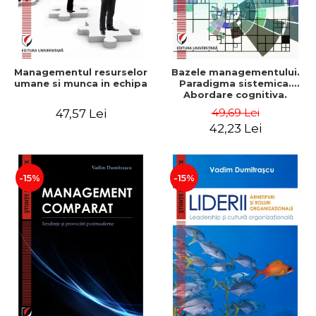
Managementul resurselor
Bazele managementului.
umane si munca in echipa
Paradigma sistemica.
Abordare cognitiva.
Perspectiva
49,69 Lei
47,57 Lei
comportamentala - Vadim
42,23 Lei
Dumitrascu
-15%
-15%