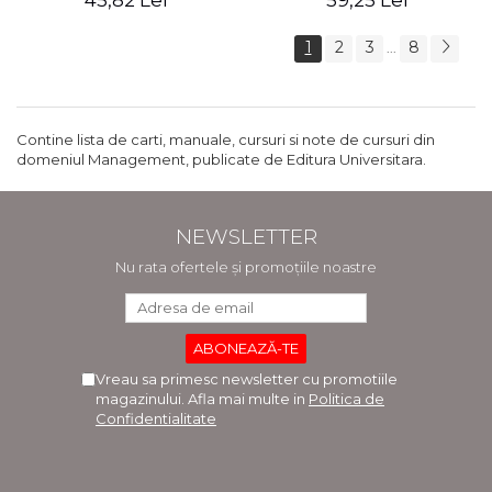
45,82 Lei
59,25 Lei
1
2
3
8
...
Contine lista de carti, manuale, cursuri si note de cursuri din
domeniul Management, publicate de Editura Universitara.
NEWSLETTER
Nu rata ofertele și promoțiile noastre
Vreau sa primesc newsletter cu promotiile
magazinului. Afla mai multe in
Politica de
Confidentialitate