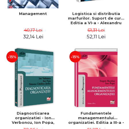
Management
Logistica si distributia
marfurilor. Suport de curs.
Editia a VI-a - Alexandru
Burda
40,17 Lei
61,31 Lei
32,14 Lei
52,11 Lei
-15%
-15%
Diagnosticarea
Fundamentele
organizatiei - Ion
managementului
Verboncu, Ion Popa,
organizatiei. Editia a III-a -
Simona Catalina Stefan
Eugen Burdus, Ion Popa