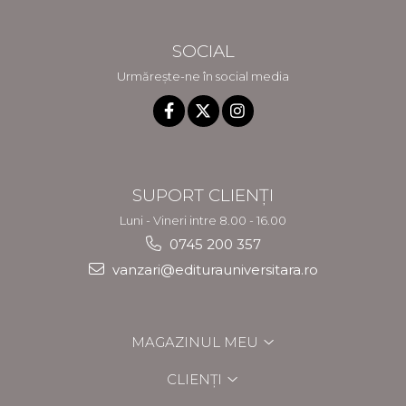
SOCIAL
Urmărește-ne în social media
SUPORT CLIENȚI
Luni - Vineri intre 8.00 - 16.00
0745 200 357
vanzari@editurauniversitara.ro
MAGAZINUL MEU
CLIENȚI