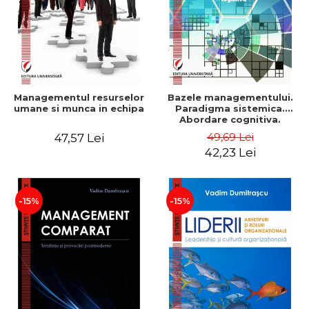
Managementul resurselor
Bazele managementului.
umane si munca in echipa
Paradigma sistemica.
Abordare cognitiva.
Perspectiva
49,69 Lei
47,57 Lei
comportamentala - Vadim
42,23 Lei
Dumitrascu
-15%
-15%