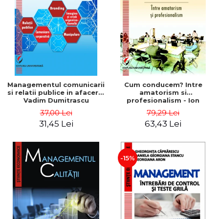
ADMINISTRATIVE
Cum Cumpăr
ȘTIINȚE ECONOMICE
Livrare
ȘTIINȚE EXACTE
Politica de Retur
EDUCAȚIE FIZICĂ ȘI SPORT
Formular de Retur
PREUNIVERSITARIA
Distribuitori
TIMP LIBER
ÎN CURS DE APARIȚIE
Managementul comunicarii
Cum conducem? Intre
si relatii publice in afaceri -
amatorism si
NOUTĂȚI
Vadim Dumitrascu
profesionalism - Ion
Verboncu
PACHETE DE STUDIU
37,00 Lei
79,29 Lei
31,45 Lei
63,43 Lei
PROMOȚIILE LUNII
ULTIMELE EXEMPLARE
-15%