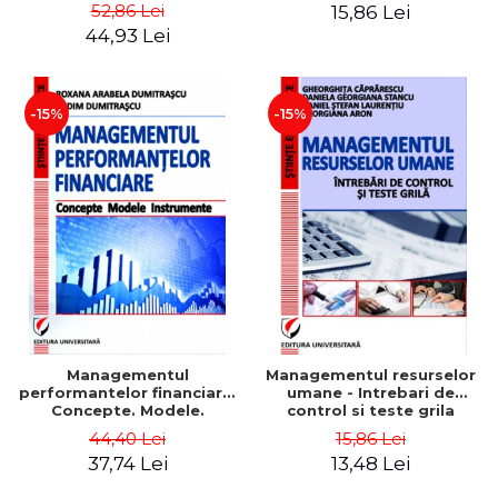
Daniela Georgiana Stancu,
52,86 Lei
15,86 Lei
Georgiana Aron
44,93 Lei
-15%
-15%
Managementul
Managementul resurselor
performantelor financiare.
umane - Intrebari de
Concepte. Modele.
control si teste grila
Instrumente
44,40 Lei
15,86 Lei
37,74 Lei
13,48 Lei