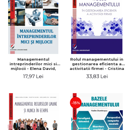
Managementul
Rolul managementului in
intreprinderilor mici si
gestionarea eficienta a
mijlocii - Elena David,
activitatii firmei - Cristina
Mihaela-Mirela Dogaru,
Stefan, Elena David,
17,97 Lei
33,83 Lei
Roxana Carmen Ionescu,
Gabriel Nastase, Mihaela-
Valentina Zaharia
Mirela Dogaru, Valentina
Zaharia
-15%