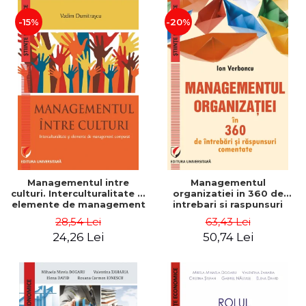
-15%
-20%
Managementul intre
Managementul
culturi. Interculturalitate si
organizatiei in 360 de
elemente de management
intrebari si raspunsuri
comparat - Vadim
comentate - Ion Verboncu
28,54 Lei
63,43 Lei
Dumitrascu
24,26 Lei
50,74 Lei