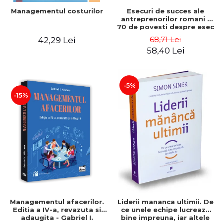
Esecuri de succes ale
Managementul costurilor
antreprenorilor romani -
70 de povesti despre esec
care sa-ti inspire succesul
68,71 Lei
42,29 Lei
58,40 Lei
-5%
-15%
Managementul afacerilor.
Liderii mananca ultimii. De
Editia a IV-a, revazuta si
ce unele echipe lucreaza
adaugita - Gabriel I.
bine impreuna, iar altele