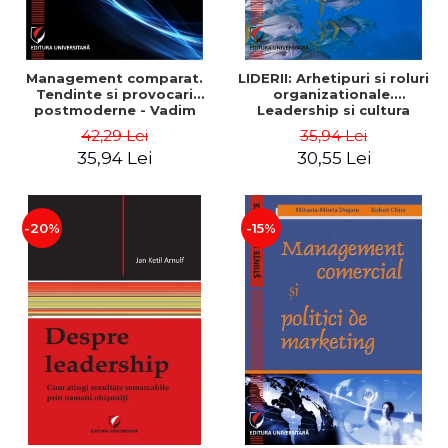
Management comparat.
LIDERII: Arhetipuri si roluri
Tendinte si provocari
organizationale.
postmoderne - Vadim
Leadership si cultura
Dumitrascu
organizationala - Vadim
42,29 Lei
35,94 Lei
Dumitrascu
35,94 Lei
30,55 Lei
-20%
-15%