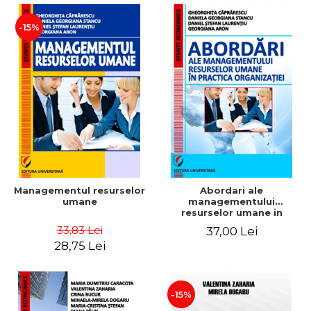
-15%
Managementul resurselor
Abordari ale
umane
managementului
resurselor umane in
practica organizatiei
33,83 Lei
37,00 Lei
28,75 Lei
-15%