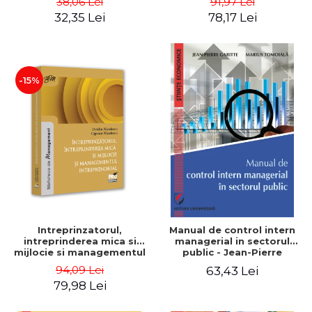
38,06 Lei
91,97 Lei
32,35 Lei
78,17 Lei
-15%
Intreprinzatorul,
Manual de control intern
intreprinderea mica si
managerial in sectorul
mijlocie si managementul
public - Jean-Pierre
intreprenorial - Ovidiu
Garitte, Marius Tomoiala
94,09 Lei
63,43 Lei
Nicolescu, Ciprian
79,98 Lei
Nicolescu