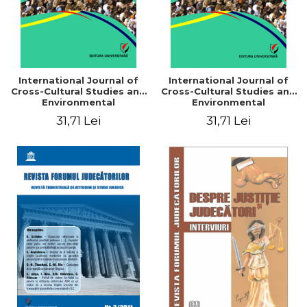
International Journal of
International Journal of
Cross-Cultural Studies and
Cross-Cultural Studies and
Environmental
Environmental
Communication, Volume I,
Communication (JCCSEC),
31,71 Lei
31,71 Lei
Issue 2, 2012
Volume I, Issue 1, 2012