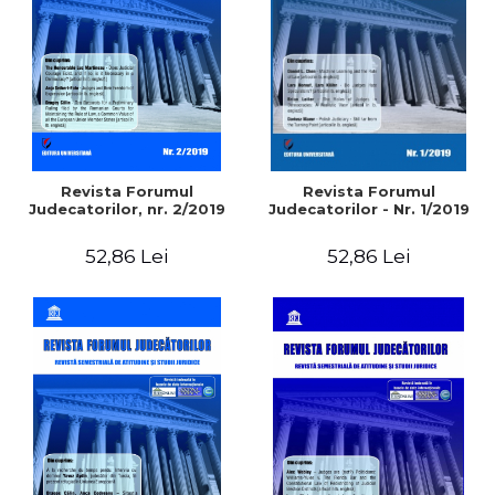
ADMINISTRATIVE
Cum Cumpăr
ȘTIINȚE ECONOMICE
Livrare
ȘTIINȚE EXACTE
Politica de Retur
EDUCAȚIE FIZICĂ ȘI SPORT
Formular de Retur
PREUNIVERSITARIA
Distribuitori
TIMP LIBER
ÎN CURS DE APARIȚIE
Revista Forumul
Revista Forumul
Judecatorilor, nr. 2/2019
Judecatorilor - Nr. 1/2019
NOUTĂȚI
PACHETE DE STUDIU
52,86 Lei
52,86 Lei
PROMOȚIILE LUNII
ULTIMELE EXEMPLARE