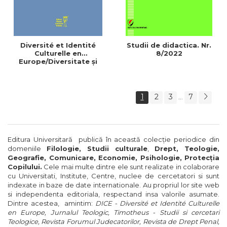
Diversité et Identité
Studii de didactica. Nr.
Culturelle en
8/2022
Europe/Diversitate şi
Identitate Culturală în
Europa. Nr. 21/2
1
2
3
7
...
Editura Universitară publică în această colecţie periodice din
domeniile
Filologie, Studii culturale
,
Drept, Teologie,
Geografie, Comunicare, Economie, Psihologie, Protecţia
Copilului.
Cele mai multe dintre ele sunt realizate in colaborare
cu Universitati, Institute, Centre, nuclee de cercetatori si sunt
indexate in baze de date internationale. Au propriul lor site web
si independenta editoriala, respectand insa valorile asumate.
Dintre acestea, amintim:
DICE - Diversité et Identité Culturelle
en Europe,
Jurnalul Teologic, Timotheus - Studii si cercetari
Teologice, Revista Forumul Judecatorilor, Revista de Drept Penal,