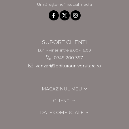
Urmărește-ne în social media
SUPORT CLIENȚI
Luni - Vineri intre 8.00 - 16.00
0745 200 357
vanzari@editurauniversitara.ro
MAGAZINUL MEU
CLIENȚI
DATE COMERCIALE