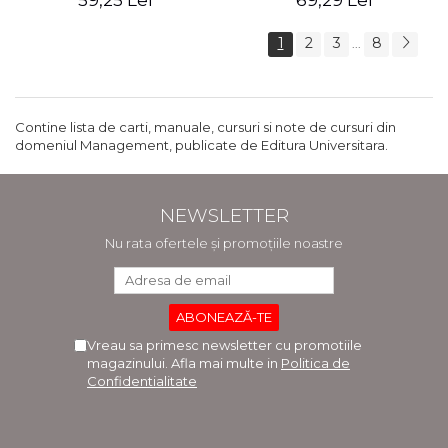
59,25 Lei
69,29 Lei
1
2
3
8
...
Contine lista de carti, manuale, cursuri si note de cursuri din
domeniul Management, publicate de Editura Universitara.
NEWSLETTER
Nu rata ofertele și promoțiile noastre
Vreau sa primesc newsletter cu promotiile
magazinului. Afla mai multe in
Politica de
Confidentialitate