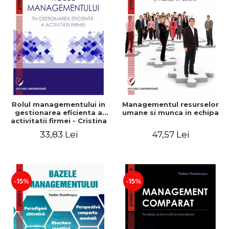
Rolul managementului in
Managementul resurselor
gestionarea eficienta a
umane si munca in echipa
activitatii firmei - Cristina
Stefan, Elena David,
33,83 Lei
47,57 Lei
Gabriel Nastase, Mihaela-
Mirela Dogaru, Valentina
Zaharia
-15%
-15%