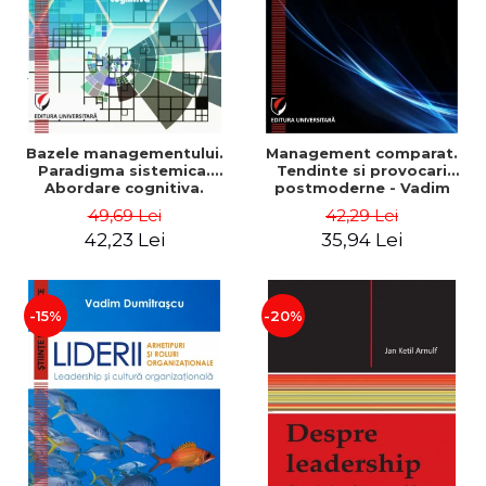
Bazele managementului.
Management comparat.
Paradigma sistemica.
Tendinte si provocari
Abordare cognitiva.
postmoderne - Vadim
Perspectiva
Dumitrascu
49,69 Lei
42,29 Lei
comportamentala - Vadim
42,23 Lei
35,94 Lei
Dumitrascu
-15%
-20%