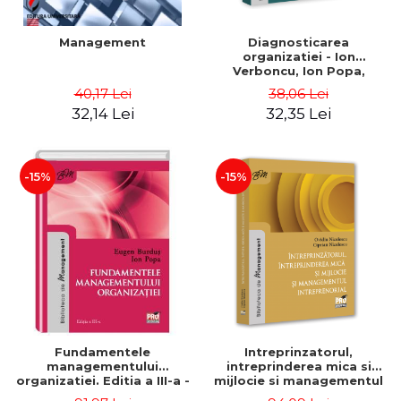
Management
Diagnosticarea
organizatiei - Ion
Verboncu, Ion Popa,
Simona Catalina Stefan
40,17 Lei
38,06 Lei
32,14 Lei
32,35 Lei
-15%
-15%
Fundamentele
Intreprinzatorul,
managementului
intreprinderea mica si
organizatiei. Editia a III-a -
mijlocie si managementul
Eugen Burdus, Ion Popa
intreprenorial - Ovidiu