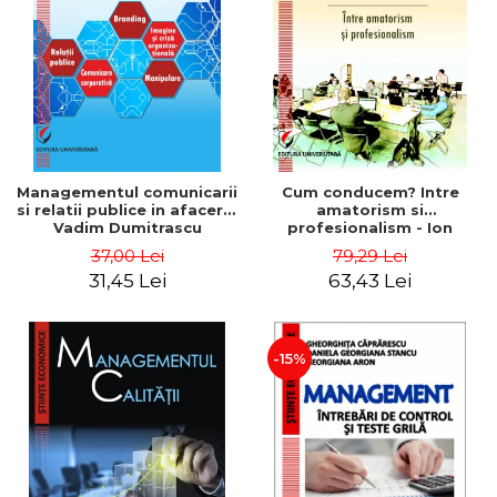
ADMINISTRATIVE
Cum Cumpăr
ȘTIINȚE ECONOMICE
Livrare
ȘTIINȚE EXACTE
Politica de Retur
EDUCAȚIE FIZICĂ ȘI SPORT
Formular de Retur
PREUNIVERSITARIA
Distribuitori
TIMP LIBER
ÎN CURS DE APARIȚIE
Managementul comunicarii
Cum conducem? Intre
si relatii publice in afaceri -
amatorism si
NOUTĂȚI
Vadim Dumitrascu
profesionalism - Ion
Verboncu
PACHETE DE STUDIU
37,00 Lei
79,29 Lei
31,45 Lei
63,43 Lei
PROMOȚIILE LUNII
ULTIMELE EXEMPLARE
-15%