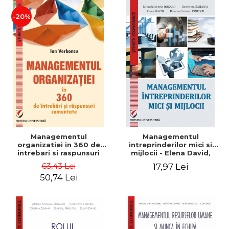
-20%
Managementul
Managementul
organizatiei in 360 de
intreprinderilor mici si
intrebari si raspunsuri
mijlocii - Elena David,
comentate - Ion Verboncu
Mihaela-Mirela Dogaru,
63,43 Lei
17,97 Lei
Roxana Carmen Ionescu,
50,74 Lei
Valentina Zaharia