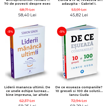
70 de povesti despre esec
adaugita - Gabriel I.
care sa-ti inspire succesul
Nastase
68,71 Lei
53,91 Lei
58,40 Lei
45,82 Lei
-5%
-5%
Liderii mananca ultimii. De
De ce esueaza companiile?
ce unele echipe lucreaza
10 greseli si 100 de solutii -
bine impreuna, iar altele
Iancu Guda
nu. Editia a II-a - Simon
62,37 Lei
72,94 Lei
Sinek