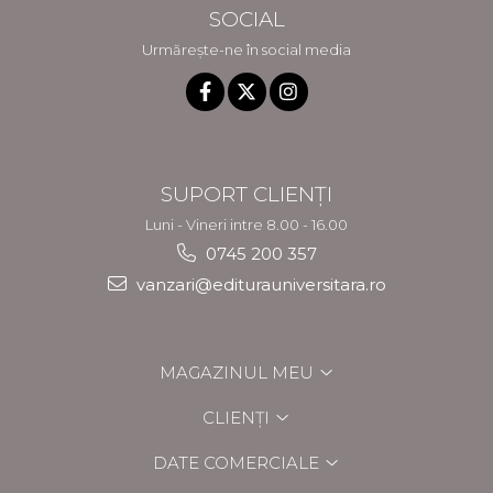
SOCIAL
Urmărește-ne în social media
SUPORT CLIENȚI
Luni - Vineri intre 8.00 - 16.00
0745 200 357
vanzari@editurauniversitara.ro
MAGAZINUL MEU
CLIENȚI
DATE COMERCIALE