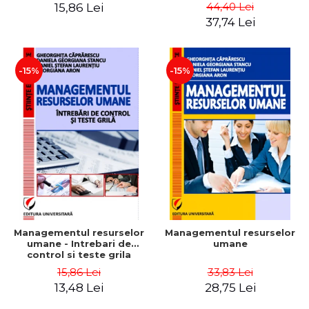
Daniela Georgiana Stancu,
Instrumente
44,40 Lei
15,86 Lei
Georgiana Aron
37,74 Lei
-15%
-15%
Managementul resurselor
Managementul resurselor
umane - Intrebari de
umane
control si teste grila
15,86 Lei
33,83 Lei
13,48 Lei
28,75 Lei