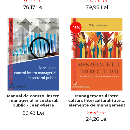
91,97 Lei
94,09 Lei
Nicolescu, Ciprian
78,17 Lei
79,98 Lei
Nicolescu
-15%
Manual de control intern
Managementul intre
managerial in sectorul
culturi. Interculturalitate si
public - Jean-Pierre
elemente de management
Garitte, Marius Tomoiala
comparat - Vadim
28,54 Lei
63,43 Lei
Dumitrascu
24,26 Lei