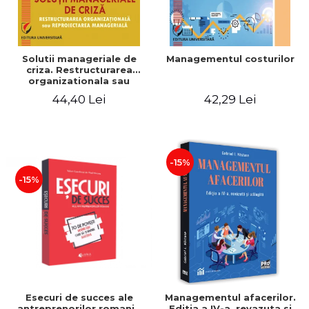
Solutii manageriale de
Managementul costurilor
criza. Restructurarea
organizationala sau
reproiectarea manageriala
44,40 Lei
42,29 Lei
-15%
-15%
Esecuri de succes ale
Managementul afacerilor.
antreprenorilor romani -
Editia a IV-a, revazuta si