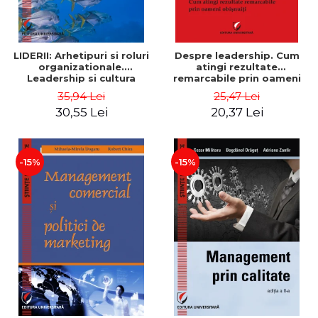
LIDERII: Arhetipuri si roluri
Despre leadership. Cum
organizationale.
atingi rezultate
Leadership si cultura
remarcabile prin oameni
organizationala - Vadim
obisnuiti
35,94 Lei
25,47 Lei
Dumitrascu
30,55 Lei
20,37 Lei
-15%
-15%