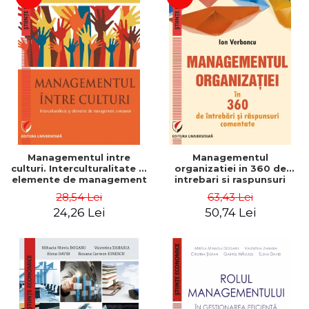
Managementul intre
Managementul
culturi. Interculturalitate si
organizatiei in 360 de
elemente de management
intrebari si raspunsuri
comparat - Vadim
comentate - Ion Verboncu
28,54 Lei
63,43 Lei
Dumitrascu
24,26 Lei
50,74 Lei