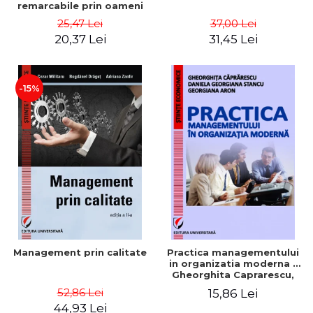
remarcabile prin oameni
obisnuiti
25,47 Lei
37,00 Lei
20,37 Lei
31,45 Lei
-15%
Management prin calitate
Practica managementului
in organizatia moderna -
Gheorghita Caprarescu,
Daniela Georgiana Stancu,
52,86 Lei
15,86 Lei
Georgiana Aron
44,93 Lei