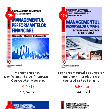
-15%
-15%
Managementul
Managementul resurselor
performantelor financiare.
umane - Intrebari de
Concepte. Modele.
control si teste grila
Instrumente
44,40 Lei
15,86 Lei
37,74 Lei
13,48 Lei