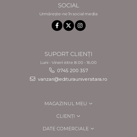
SOCIAL
Urmărește-ne în social media
SUPORT CLIENȚI
Luni - Vineri intre 8.00 - 16.00
0745 200 357
vanzari@editurauniversitara.ro
MAGAZINUL MEU
CLIENȚI
DATE COMERCIALE