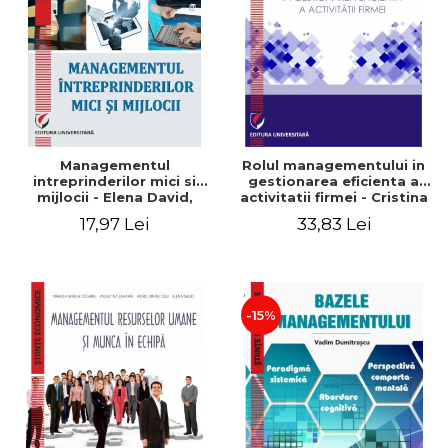
Managementul
Rolul managementului in
intreprinderilor mici si
gestionarea eficienta a
mijlocii - Elena David,
activitatii firmei - Cristina
Mihaela-Mirela Dogaru,
Stefan, Elena David,
17,97 Lei
33,83 Lei
Roxana Carmen Ionescu,
Gabriel Nastase, Mihaela-
Valentina Zaharia
Mirela Dogaru, Valentina
Zaharia
-15%