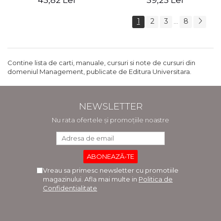
45,82 Lei
59,25 Lei
1
2
3
8
...
Contine lista de carti, manuale, cursuri si note de cursuri din
domeniul Management, publicate de Editura Universitara.
NEWSLETTER
Nu rata ofertele și promoțiile noastre
Vreau sa primesc newsletter cu promotiile
magazinului. Afla mai multe in
Politica de
Confidentialitate