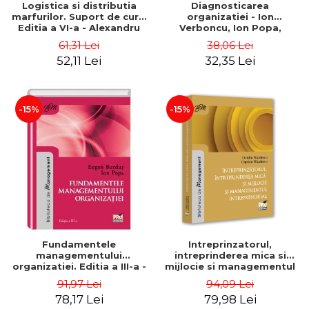
Logistica si distributia
Diagnosticarea
marfurilor. Suport de curs.
organizatiei - Ion
Editia a VI-a - Alexandru
Verboncu, Ion Popa,
Burda
Simona Catalina Stefan
61,31 Lei
38,06 Lei
52,11 Lei
32,35 Lei
-15%
-15%
Fundamentele
Intreprinzatorul,
managementului
intreprinderea mica si
organizatiei. Editia a III-a -
mijlocie si managementul
Eugen Burdus, Ion Popa
intreprenorial - Ovidiu
91,97 Lei
94,09 Lei
Nicolescu, Ciprian
78,17 Lei
79,98 Lei
Nicolescu