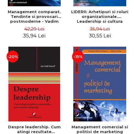
Management comparat.
LIDERII: Arhetipuri si roluri
Tendinte si provocari
organizationale.
postmoderne - Vadim
Leadership si cultura
Dumitrascu
organizationala - Vadim
42,29 Lei
35,94 Lei
Dumitrascu
35,94 Lei
30,55 Lei
-20%
-15%
Despre leadership. Cum
Management comercial si
atingi rezultate
politici de marketing