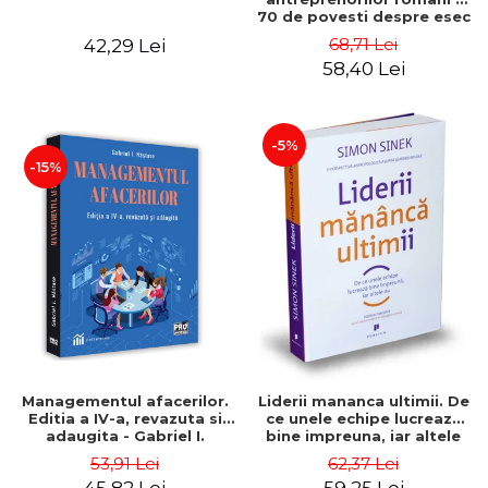
70 de povesti despre esec
care sa-ti inspire succesul
68,71 Lei
42,29 Lei
58,40 Lei
-5%
-15%
Managementul afacerilor.
Liderii mananca ultimii. De
Editia a IV-a, revazuta si
ce unele echipe lucreaza
adaugita - Gabriel I.
bine impreuna, iar altele
Nastase
nu. Editia a II-a - Simon
53,91 Lei
62,37 Lei
Sinek