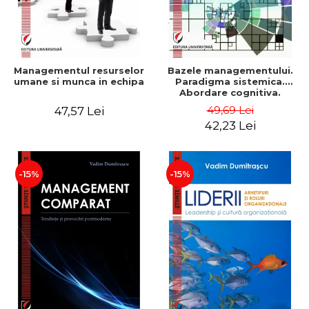
Managementul resurselor
Bazele managementului.
umane si munca in echipa
Paradigma sistemica.
Abordare cognitiva.
Perspectiva
49,69 Lei
47,57 Lei
comportamentala - Vadim
42,23 Lei
Dumitrascu
-15%
-15%