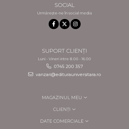
SOCIAL
Urmărește-ne în social media
SUPORT CLIENȚI
Luni - Vineri intre 8.00 - 16.00
0745 200 357
vanzari@editurauniversitara.ro
MAGAZINUL MEU
CLIENȚI
DATE COMERCIALE