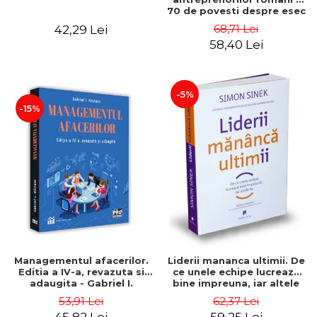
70 de povesti despre esec
care sa-ti inspire succesul
68,71 Lei
42,29 Lei
58,40 Lei
-5%
-15%
Managementul afacerilor.
Liderii mananca ultimii. De
Editia a IV-a, revazuta si
ce unele echipe lucreaza
adaugita - Gabriel I.
bine impreuna, iar altele
Nastase
nu. Editia a II-a - Simon
53,91 Lei
62,37 Lei
Sinek