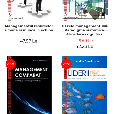
Managementul resurselor
Bazele managementului.
umane si munca in echipa
Paradigma sistemica.
Abordare cognitiva.
Perspectiva
49,69 Lei
47,57 Lei
comportamentala - Vadim
42,23 Lei
Dumitrascu
-15%
-15%