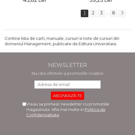
45,82 Lei
59,25 Lei
1
2
3
8
...
Contine lista de carti, manuale, cursuri si note de cursuri din
domeniul Management, publicate de Editura Universitara.
NEWSLETTER
Nu rata ofertele și promoțiile noastre
Vreau sa primesc newsletter cu promotiile
magazinului. Afla mai multe in
Politica de
Confidentialitate