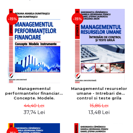
-15%
-15%
Managementul
Managementul resurselor
performantelor financiare.
umane - Intrebari de
Concepte. Modele.
control si teste grila
Instrumente
44,40 Lei
15,86 Lei
37,74 Lei
13,48 Lei