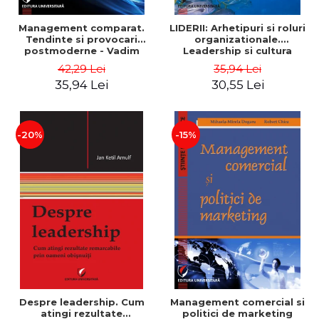
Management comparat.
LIDERII: Arhetipuri si roluri
Tendinte si provocari
organizationale.
postmoderne - Vadim
Leadership si cultura
Dumitrascu
organizationala - Vadim
42,29 Lei
35,94 Lei
Dumitrascu
35,94 Lei
30,55 Lei
-20%
-15%
Despre leadership. Cum
Management comercial si
atingi rezultate
politici de marketing