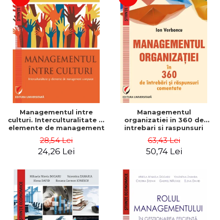
Managementul intre
Managementul
culturi. Interculturalitate si
organizatiei in 360 de
elemente de management
intrebari si raspunsuri
comparat - Vadim
comentate - Ion Verboncu
28,54 Lei
63,43 Lei
Dumitrascu
24,26 Lei
50,74 Lei