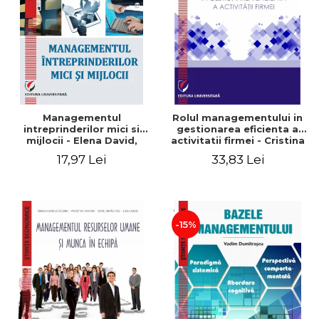
Managementul
Rolul managementului in
intreprinderilor mici si
gestionarea eficienta a
mijlocii - Elena David,
activitatii firmei - Cristina
Mihaela-Mirela Dogaru,
Stefan, Elena David,
17,97 Lei
33,83 Lei
Roxana Carmen Ionescu,
Gabriel Nastase, Mihaela-
Valentina Zaharia
Mirela Dogaru, Valentina
Zaharia
-15%