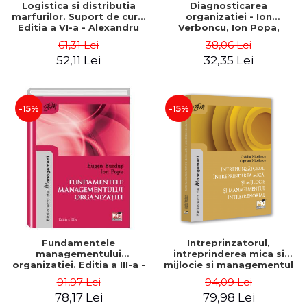
Logistica si distributia
Diagnosticarea
marfurilor. Suport de curs.
organizatiei - Ion
Editia a VI-a - Alexandru
Verboncu, Ion Popa,
Burda
Simona Catalina Stefan
61,31 Lei
38,06 Lei
52,11 Lei
32,35 Lei
-15%
-15%
Fundamentele
Intreprinzatorul,
managementului
intreprinderea mica si
organizatiei. Editia a III-a -
mijlocie si managementul
Eugen Burdus, Ion Popa
intreprenorial - Ovidiu
91,97 Lei
94,09 Lei
Nicolescu, Ciprian
78,17 Lei
79,98 Lei
Nicolescu