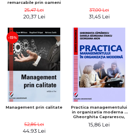
remarcabile prin oameni
obisnuiti
25,47 Lei
37,00 Lei
20,37 Lei
31,45 Lei
-15%
Management prin calitate
Practica managementului
in organizatia moderna -
Gheorghita Caprarescu,
Daniela Georgiana Stancu,
52,86 Lei
15,86 Lei
Georgiana Aron
44,93 Lei