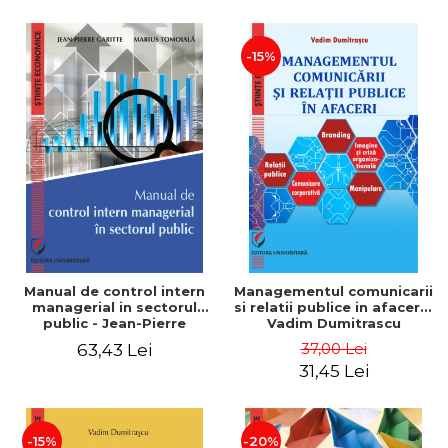
-15%
Manual de control intern
Managementul comunicarii
managerial in sectorul
si relatii publice in afaceri -
public - Jean-Pierre
Vadim Dumitrascu
Garitte, Marius Tomoiala
37,00 Lei
63,43 Lei
31,45 Lei
-15%
-20%