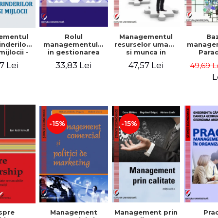
Rolul
Managementul
Ba
ementul
managementului
resurselor umane
managem
inderilor
in gestionarea
si munca in
Para
mijlocii -
eficienta a
echipa
sist
 David,
33,83 Lei
47,57 Lei
7 Lei
49,69 L
activitatii firmei -
Abo
a-Mirela
Cristina Stefan,
cogn
, Roxana
L
Elena David,
Persp
Ionescu,
Gabriel Nastase,
comport
a Zaharia
Mihaela-Mirela
- V
Dogaru,
Dumi
Valentina Zaharia
-15%
-15%
Management
Management prin
spre
Pra