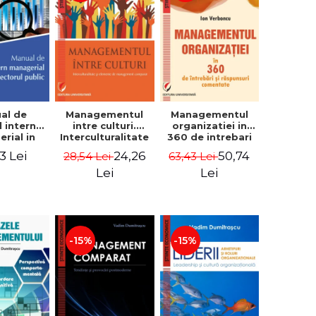
al de
Managementul
Managementul
l intern
intre culturi.
organizatiei in
rial in
Interculturalitate
360 de intrebari
 public -
si elemente de
si raspunsuri
3 Lei
24,26
50,74
28,54 Lei
63,43 Lei
Pierre
management
comentate - Ion
, Marius
comparat -
Verboncu
Lei
Lei
oiala
Vadim
Dumitrascu
-15%
-15%