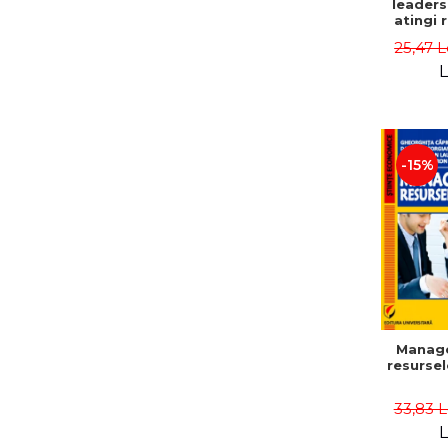
leaders
atingi 
remarca
25,47 L
oameni 
L
-15%
Manag
resurse
33,83 
L