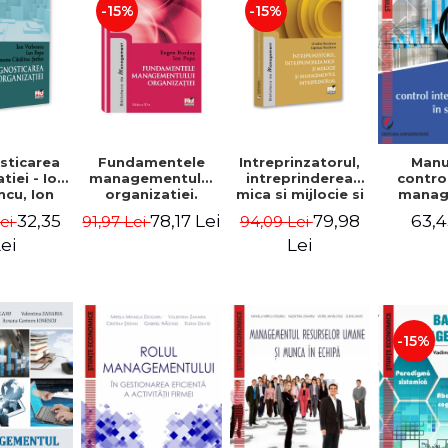
-15%
-15%
sticarea
Fundamentele
Intreprinzatorul,
Manu
tiei - Ion
managementului
intreprinderea
contro
cu, Ion
organizatiei.
mica si mijlocie si
manage
 Simona
Editia a III-a -
managementul
sectorul
32,35
78,17 Lei
79,98
63,4
Lei
91,97 Lei
94,09 Lei
a Stefan
Eugen Burdus,
intreprenorial -
Jean-
Ion Popa
Ovidiu Nicolescu,
Garitte
ei
Lei
Ciprian Nicolescu
Tom
-15%