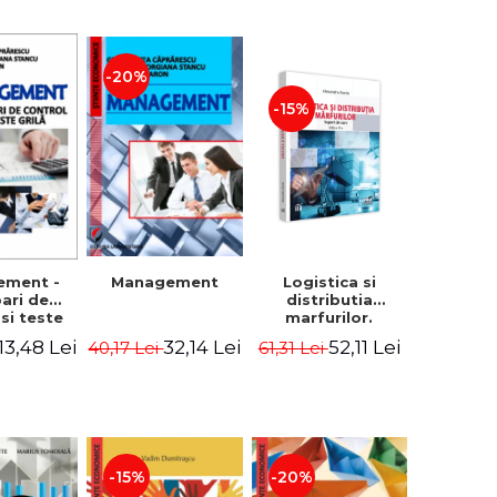
-20%
-15%
Logistica si
ement -
Management
distributia
bari de
marfurilor.
 si teste
Suport de curs.
ila
52,11 Lei
13,48 Lei
32,14 Lei
61,31 Lei
40,17 Lei
Editia a VI-a -
Alexandru Burda
-15%
-20%