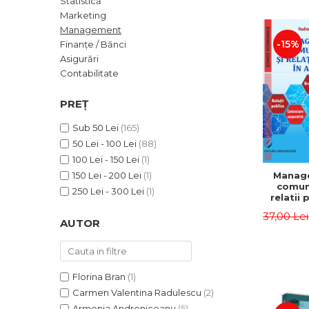
Statistică
ADMINISTRATIVE
Cum Cumpăr
Marketing
ȘTIINȚE ECONOMICE
Livrare
Management
ȘTIINȚE EXACTE
-15%
Finanțe / Bănci
Politica de Retur
Asigurări
EDUCAȚIE FIZICĂ ȘI SPORT
Formular de Retur
Contabilitate
PREUNIVERSITARIA
Distribuitori
TIMP LIBER
PREȚ
ÎN CURS DE APARIȚIE
Sub 50 Lei
(165)
NOUTĂȚI
50 Lei - 100 Lei
(88)
PACHETE DE STUDIU
100 Lei - 150 Lei
(1)
Manag
150 Lei - 200 Lei
(1)
PROMOȚIILE LUNII
comuni
250 Lei - 300 Lei
(1)
relatii 
ULTIMELE EXEMPLARE
afaceri
37,00 Le
Dumi
AUTOR
Florina Bran
(1)
Carmen Valentina Radulescu
(2)
Armenia Androniceanu
(5)