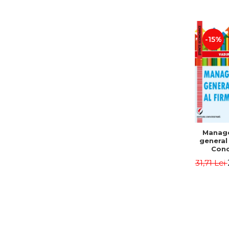
-15%
Manag
general 
Conc
Instr
31,71 Lei
Mo