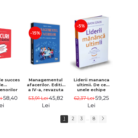
-5%
-15%
de succes
Managementul
Liderii mananca
le
afacerilor. Editia
ultimii. De ce
enorilor
a IV-a, revazuta
unele echipe
 - 70 de
si adaugita -
lucreaza bine
58,40
45,82
59,25
ei
53,91 Lei
62,37 Lei
i despre
Gabriel I. Nastase
impreuna, iar
re sa-ti
altele nu. Editia a
ei
Lei
Lei
 succesul
II-a - Simon Sinek
1
2
3
8
...