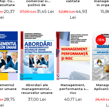
comercial si
calitate
hip. Cum
manage
politici de
rezultate
in org
marketing
bile prin
mode
31,45 Lei
44,93
20,37
15,8
37,00 Lei
52,86 Lei
ei
obisnuiti
Gheo
Capra
Lei
ei
Dan
Geor
Sta
Georgi
-15%
ementul
Abordari ale
Management,
Manag
lor umane
managementului
performanta si
Aplicati
resurselor umane
risc
in practica
28,75
37,00 Lei
40,17 Lei
Lei
26,43 L
organizatiei
ei
L