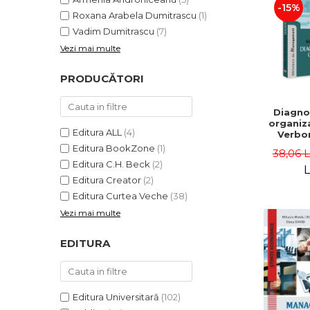
-15%
Roxana Arabela Dumitrascu
(1)
Vadim Dumitrascu
(7)
Vezi mai multe
PRODUCĂTORI
Diagno
organiza
Editura ALL
(4)
Verbon
Popa,
Editura BookZone
(1)
38,06 
Catalin
Editura C.H. Beck
(2)
L
Editura Creator
(2)
Editura Curtea Veche
(38)
Vezi mai multe
EDITURA
Editura Universitară
(102)