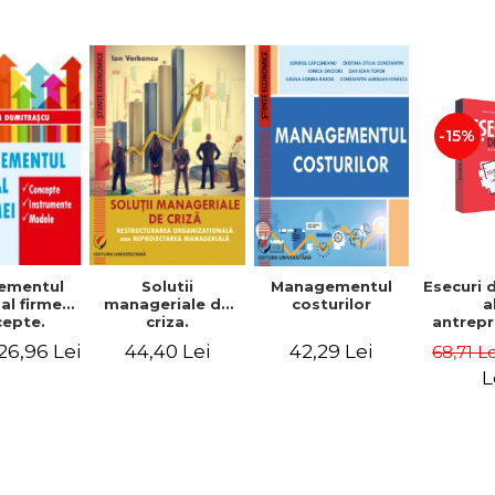
-15%
Solutii
ementul
Managementul
Esecuri 
manageriale de
al firmei.
costurilor
a
criza.
epte.
antrepr
Restructurarea
umente.
romani
44,40 Lei
26,96 Lei
42,29 Lei
68,71 L
organizationala
dele
povest
sau
esec ca
L
reproiectarea
inspire
manageriala