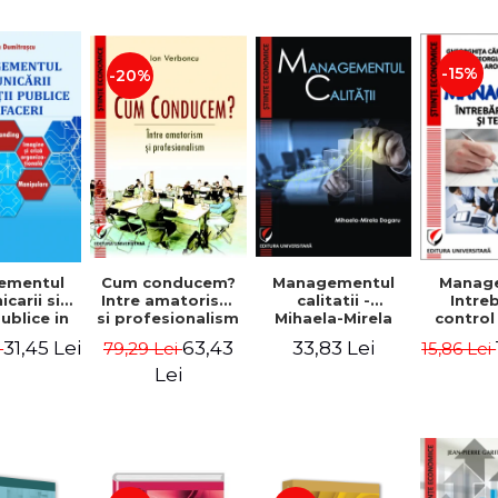
-15%
-20%
ementul
Cum conducem?
Managementul
Manag
carii si
Intre amatorism
calitatii -
Intre
publice in
si profesionalism
Mihaela-Mirela
control
 - Vadim
- Ion Verboncu
Dogaru
gr
31,45 Lei
63,43
33,83 Lei
i
79,29 Lei
15,86 Lei
trascu
Lei