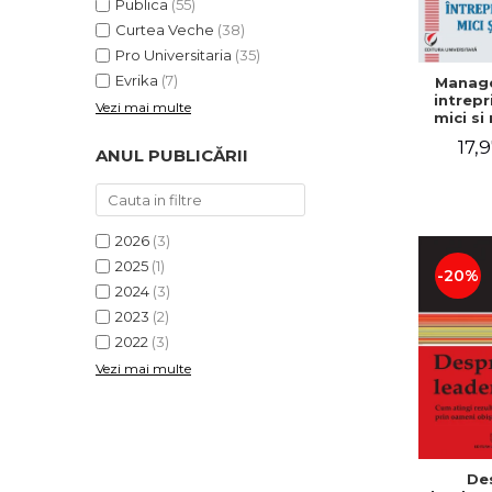
Publica
(55)
Curtea Veche
(38)
Pro Universitaria
(35)
Evrika
(7)
Manag
intrepr
Vezi mai multe
mici si 
Elena
17,9
Mihael
ANUL PUBLICĂRII
Dogaru
Carmen 
Valentin
2026
(3)
2025
(1)
-20%
2024
(3)
2023
(2)
2022
(3)
Vezi mai multe
De