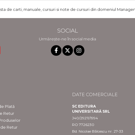
ista de carti, manuale, cursuri si note de cursuri din domeniul Managem
SOCIAL
Urmărește-ne în social media
DATE COMERCIALE
e Plată
SC EDITURA
UNIVERSITARĂ SRL
de Retur
J40/29211/1994
 Produselor
RO 7726230
 de Retur
Bd. Nicolae Bălcescu nr. 27-33