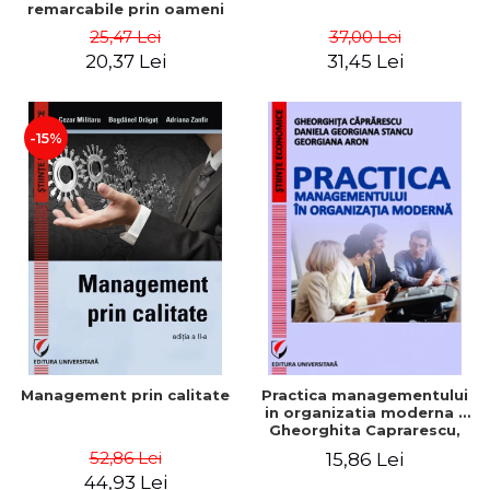
remarcabile prin oameni
obisnuiti
25,47 Lei
37,00 Lei
20,37 Lei
31,45 Lei
-15%
Management prin calitate
Practica managementului
in organizatia moderna -
Gheorghita Caprarescu,
Daniela Georgiana Stancu,
52,86 Lei
15,86 Lei
Georgiana Aron
44,93 Lei