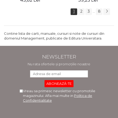
45,82 Lei
59,25 Lei
1
2
3
8
...
Contine lista de carti, manuale, cursuri si note de cursuri din
domeniul Management, publicate de Editura Universitara.
NEWSLETTER
Nu rata ofertele și promoțiile noastre
Vreau sa primesc newsletter cu promotiile
magazinului. Afla mai multe in
Politica de
Confidentialitate