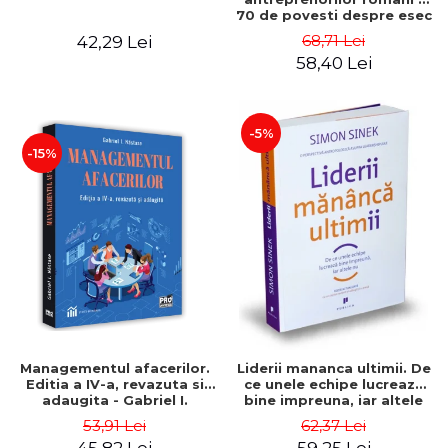
70 de povesti despre esec
care sa-ti inspire succesul
68,71 Lei
42,29 Lei
58,40 Lei
-5%
-15%
Managementul afacerilor.
Liderii mananca ultimii. De
Editia a IV-a, revazuta si
ce unele echipe lucreaza
adaugita - Gabriel I.
bine impreuna, iar altele
Nastase
nu. Editia a II-a - Simon
53,91 Lei
62,37 Lei
Sinek