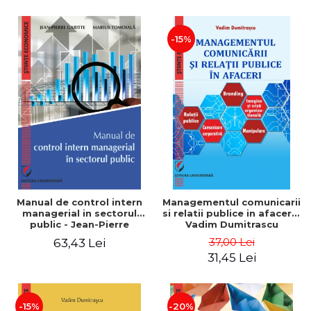
-15%
Manual de control intern
Managementul comunicarii
managerial in sectorul
si relatii publice in afaceri -
public - Jean-Pierre
Vadim Dumitrascu
Garitte, Marius Tomoiala
37,00 Lei
63,43 Lei
31,45 Lei
-15%
-20%