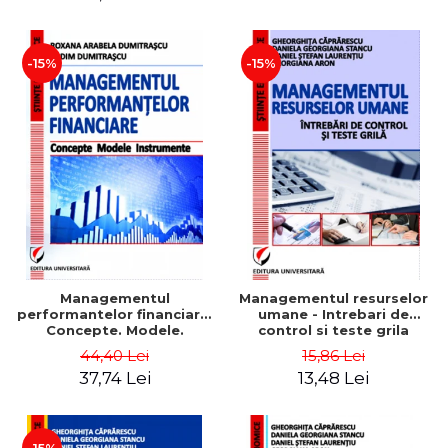
-15%
-15%
Managementul
Managementul resurselor
performantelor financiare.
umane - Intrebari de
Concepte. Modele.
control si teste grila
Instrumente
44,40 Lei
15,86 Lei
37,74 Lei
13,48 Lei