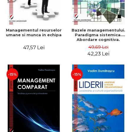
Managementul resurselor
Bazele managementului.
umane si munca in echipa
Paradigma sistemica.
Abordare cognitiva.
Perspectiva
49,69 Lei
47,57 Lei
comportamentala - Vadim
42,23 Lei
Dumitrascu
-15%
-15%