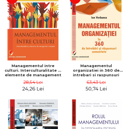
Managementul intre
Managementul
culturi. Interculturalitate si
organizatiei in 360 de
elemente de management
intrebari si raspunsuri
comparat - Vadim
comentate - Ion Verboncu
28,54 Lei
63,43 Lei
Dumitrascu
24,26 Lei
50,74 Lei