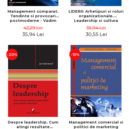
Management comparat.
LIDERII: Arhetipuri si roluri
Tendinte si provocari
organizationale.
postmoderne - Vadim
Leadership si cultura
Dumitrascu
organizationala - Vadim
42,29 Lei
35,94 Lei
Dumitrascu
35,94 Lei
30,55 Lei
-20%
-15%
Despre leadership. Cum
Management comercial si
atingi rezultate
politici de marketing