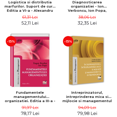
Logistica si distributia
Diagnosticarea
marfurilor. Suport de curs.
organizatiei - Ion
Editia a VI-a - Alexandru
Verboncu, Ion Popa,
Burda
Simona Catalina Stefan
61,31 Lei
38,06 Lei
52,11 Lei
32,35 Lei
-15%
-15%
Fundamentele
Intreprinzatorul,
managementului
intreprinderea mica si
organizatiei. Editia a III-a -
mijlocie si managementul
Eugen Burdus, Ion Popa
intreprenorial - Ovidiu
91,97 Lei
94,09 Lei
Nicolescu, Ciprian
78,17 Lei
79,98 Lei
Nicolescu