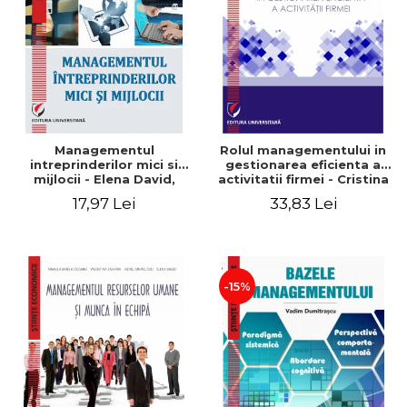
Managementul
Rolul managementului in
intreprinderilor mici si
gestionarea eficienta a
mijlocii - Elena David,
activitatii firmei - Cristina
Mihaela-Mirela Dogaru,
Stefan, Elena David,
17,97 Lei
33,83 Lei
Roxana Carmen Ionescu,
Gabriel Nastase, Mihaela-
Valentina Zaharia
Mirela Dogaru, Valentina
Zaharia
-15%