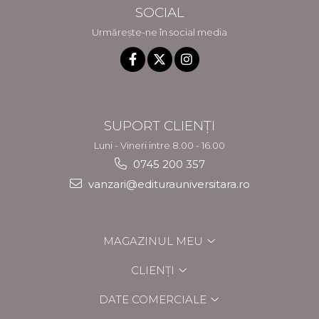
SOCIAL
Urmărește-ne în social media
SUPORT CLIENȚI
Luni - Vineri intre 8.00 - 16.00
0745 200 357
vanzari@editurauniversitara.ro
MAGAZINUL MEU
CLIENȚI
DATE COMERCIALE