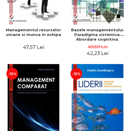
Managementul resurselor
Bazele managementului.
umane si munca in echipa
Paradigma sistemica.
Abordare cognitiva.
Perspectiva
49,69 Lei
47,57 Lei
comportamentala - Vadim
42,23 Lei
Dumitrascu
-15%
-15%