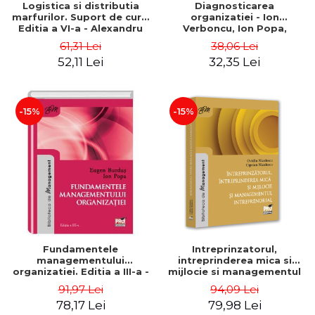
Logistica si distributia
Diagnosticarea
marfurilor. Suport de curs.
organizatiei - Ion
Editia a VI-a - Alexandru
Verboncu, Ion Popa,
Burda
Simona Catalina Stefan
61,31 Lei
38,06 Lei
52,11 Lei
32,35 Lei
-15%
-15%
Fundamentele
Intreprinzatorul,
managementului
intreprinderea mica si
organizatiei. Editia a III-a -
mijlocie si managementul
Eugen Burdus, Ion Popa
intreprenorial - Ovidiu
91,97 Lei
94,09 Lei
Nicolescu, Ciprian
78,17 Lei
79,98 Lei
Nicolescu