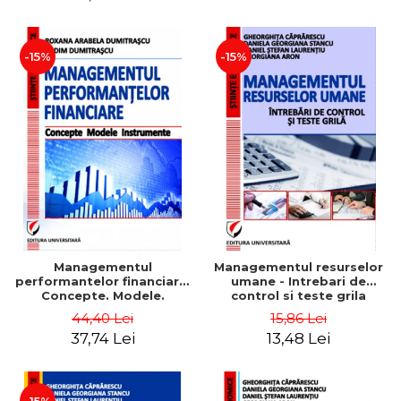
-15%
-15%
Managementul
Managementul resurselor
performantelor financiare.
umane - Intrebari de
Concepte. Modele.
control si teste grila
Instrumente
44,40 Lei
15,86 Lei
37,74 Lei
13,48 Lei