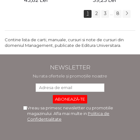
45,82 Lei
59,25 Lei
1
2
3
8
...
Contine lista de carti, manuale, cursuri si note de cursuri din
domeniul Management, publicate de Editura Universitara.
NEWSLETTER
Nu rata ofertele și promoțiile noastre
Vreau sa primesc newsletter cu promotiile
magazinului. Afla mai multe in
Politica de
Confidentialitate