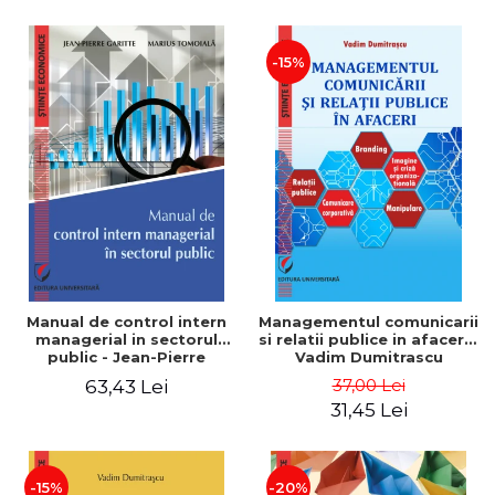
-15%
Manual de control intern
Managementul comunicarii
managerial in sectorul
si relatii publice in afaceri -
public - Jean-Pierre
Vadim Dumitrascu
Garitte, Marius Tomoiala
37,00 Lei
63,43 Lei
31,45 Lei
-15%
-20%