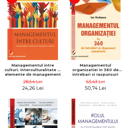
Managementul intre
Managementul
culturi. Interculturalitate si
organizatiei in 360 de
elemente de management
intrebari si raspunsuri
comparat - Vadim
comentate - Ion Verboncu
28,54 Lei
63,43 Lei
Dumitrascu
24,26 Lei
50,74 Lei