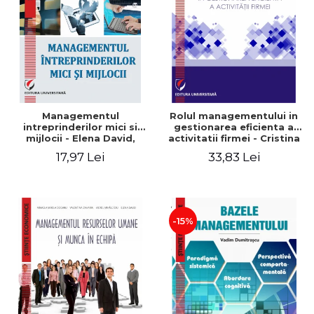
Managementul
Rolul managementului in
intreprinderilor mici si
gestionarea eficienta a
mijlocii - Elena David,
activitatii firmei - Cristina
Mihaela-Mirela Dogaru,
Stefan, Elena David,
17,97 Lei
33,83 Lei
Roxana Carmen Ionescu,
Gabriel Nastase, Mihaela-
Valentina Zaharia
Mirela Dogaru, Valentina
Zaharia
-15%