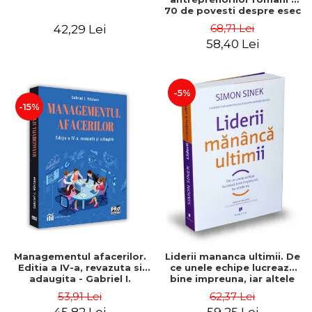
70 de povesti despre esec
care sa-ti inspire succesul
68,71 Lei
42,29 Lei
58,40 Lei
-5%
-15%
Managementul afacerilor.
Liderii mananca ultimii. De
Editia a IV-a, revazuta si
ce unele echipe lucreaza
adaugita - Gabriel I.
bine impreuna, iar altele
Nastase
nu. Editia a II-a - Simon
53,91 Lei
62,37 Lei
Sinek