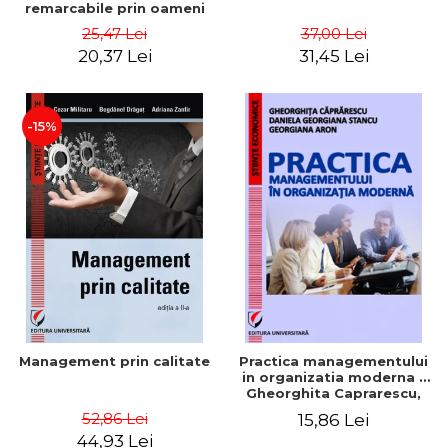
remarcabile prin oameni
obisnuiti
25,47 Lei
37,00 Lei
20,37 Lei
31,45 Lei
-15%
Management prin calitate
Practica managementului
in organizatia moderna -
Gheorghita Caprarescu,
Daniela Georgiana Stancu,
52,86 Lei
15,86 Lei
Georgiana Aron
44,93 Lei