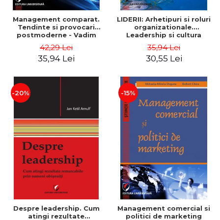
Management comparat.
LIDERII: Arhetipuri si roluri
Tendinte si provocari
organizationale.
postmoderne - Vadim
Leadership si cultura
Dumitrascu
organizationala - Vadim
42,29 Lei
35,94 Lei
Dumitrascu
35,94 Lei
30,55 Lei
-20%
-15%
Despre leadership. Cum
Management comercial si
atingi rezultate
politici de marketing