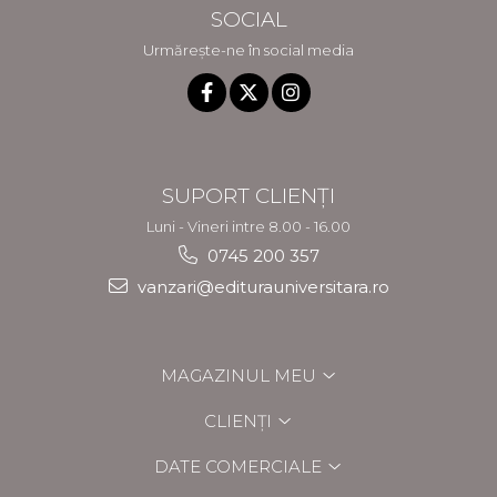
SOCIAL
Urmărește-ne în social media
SUPORT CLIENȚI
Luni - Vineri intre 8.00 - 16.00
0745 200 357
vanzari@editurauniversitara.ro
MAGAZINUL MEU
CLIENȚI
DATE COMERCIALE