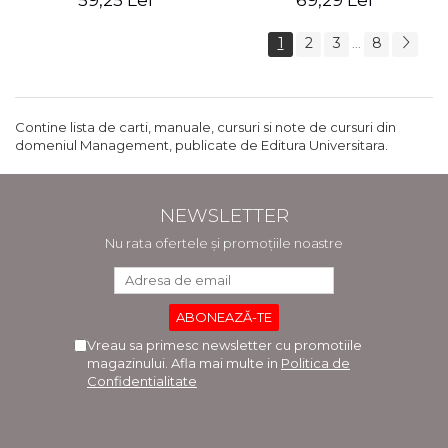
59,25 Lei
69,29 Lei
1
2
3
8
...
Contine lista de carti, manuale, cursuri si note de cursuri din
domeniul Management, publicate de Editura Universitara.
NEWSLETTER
Nu rata ofertele și promoțiile noastre
Vreau sa primesc newsletter cu promotiile
magazinului. Afla mai multe in
Politica de
Confidentialitate