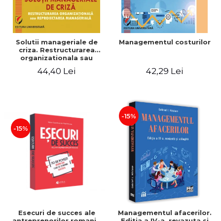
Solutii manageriale de
Managementul costurilor
criza. Restructurarea
organizationala sau
reproiectarea manageriala
44,40 Lei
42,29 Lei
-15%
-15%
Esecuri de succes ale
Managementul afacerilor.
antreprenorilor romani -
Editia a IV-a, revazuta si