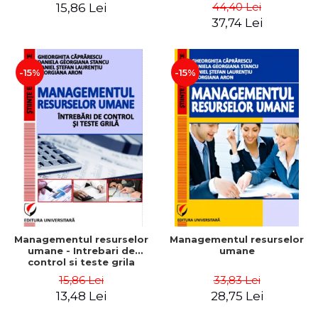
Daniela Georgiana Stancu,
Instrumente
44,40 Lei
15,86 Lei
Georgiana Aron
37,74 Lei
-15%
-15%
Managementul resurselor
Managementul resurselor
umane - Intrebari de
umane
control si teste grila
15,86 Lei
33,83 Lei
13,48 Lei
28,75 Lei