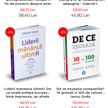
70 de povesti despre esec
adaugita - Gabriel I.
care sa-ti inspire succesul
Nastase
68,71 Lei
53,91 Lei
58,40 Lei
45,82 Lei
-5%
-5%
Liderii mananca ultimii. De
De ce esueaza companiile?
ce unele echipe lucreaza
10 greseli si 100 de solutii -
bine impreuna, iar altele
Iancu Guda
nu. Editia a II-a - Simon
62,37 Lei
72,94 Lei
Sinek