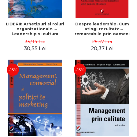
LIDERII: Arhetipuri si roluri
Despre leadership. Cum
organizationale.
atingi rezultate
Leadership si cultura
remarcabile prin oameni
organizationala - Vadim
obisnuiti
35,94 Lei
25,47 Lei
Dumitrascu
30,55 Lei
20,37 Lei
-15%
-15%