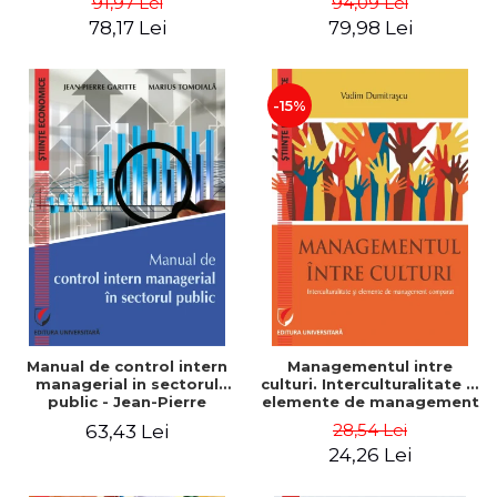
91,97 Lei
94,09 Lei
Nicolescu, Ciprian
78,17 Lei
79,98 Lei
Nicolescu
-15%
Manual de control intern
Managementul intre
managerial in sectorul
culturi. Interculturalitate si
public - Jean-Pierre
elemente de management
Garitte, Marius Tomoiala
comparat - Vadim
28,54 Lei
63,43 Lei
Dumitrascu
24,26 Lei