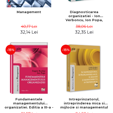
Management
Diagnosticarea
organizatiei - Ion
Verboncu, Ion Popa,
Simona Catalina Stefan
40,17 Lei
38,06 Lei
32,14 Lei
32,35 Lei
-15%
-15%
Fundamentele
Intreprinzatorul,
managementului
intreprinderea mica si
organizatiei. Editia a III-a -
mijlocie si managementul
Eugen Burdus, Ion Popa
intreprenorial - Ovidiu