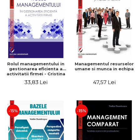
Rolul managementului in
Managementul resurselor
gestionarea eficienta a
umane si munca in echipa
activitatii firmei - Cristina
Stefan, Elena David,
33,83 Lei
47,57 Lei
Gabriel Nastase, Mihaela-
Mirela Dogaru, Valentina
Zaharia
-15%
-15%