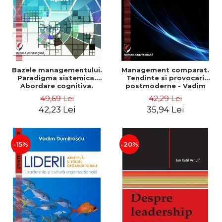
Bazele managementului.
Management comparat.
Paradigma sistemica.
Tendinte si provocari
Abordare cognitiva.
postmoderne - Vadim
Perspectiva
Dumitrascu
49,69 Lei
42,29 Lei
comportamentala - Vadim
42,23 Lei
35,94 Lei
Dumitrascu
-15%
-20%