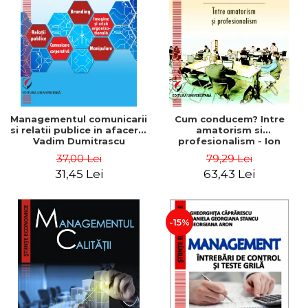
ADMINISTRATIVE
Cum Cumpăr
ȘTIINȚE ECONOMICE
Livrare
ȘTIINȚE EXACTE
Politica de Retur
EDUCAȚIE FIZICĂ ȘI SPORT
Formular de Retur
PREUNIVERSITARIA
Distribuitori
TIMP LIBER
ÎN CURS DE APARIȚIE
Managementul comunicarii
Cum conducem? Intre
si relatii publice in afaceri -
amatorism si
NOUTĂȚI
Vadim Dumitrascu
profesionalism - Ion
Verboncu
PACHETE DE STUDIU
37,00 Lei
79,29 Lei
31,45 Lei
63,43 Lei
PROMOȚIILE LUNII
ULTIMELE EXEMPLARE
-15%