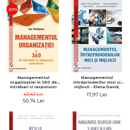
-20%
Managementul
Managementul
organizatiei in 360 de
intreprinderilor mici si
intrebari si raspunsuri
mijlocii - Elena David,
comentate - Ion Verboncu
Mihaela-Mirela Dogaru,
63,43 Lei
17,97 Lei
Roxana Carmen Ionescu,
50,74 Lei
Valentina Zaharia