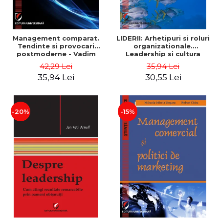
Management comparat.
LIDERII: Arhetipuri si roluri
Tendinte si provocari
organizationale.
postmoderne - Vadim
Leadership si cultura
Dumitrascu
organizationala - Vadim
42,29 Lei
35,94 Lei
Dumitrascu
35,94 Lei
30,55 Lei
-20%
-15%