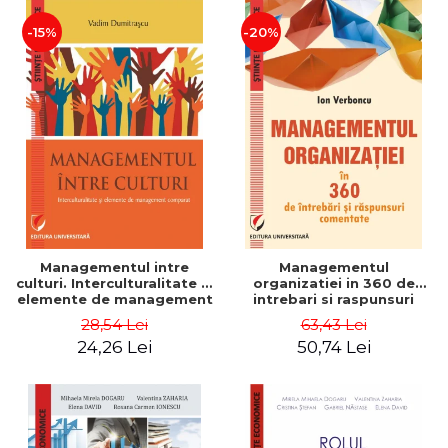
-15%
-20%
Managementul intre
Managementul
culturi. Interculturalitate si
organizatiei in 360 de
elemente de management
intrebari si raspunsuri
comparat - Vadim
comentate - Ion Verboncu
28,54 Lei
63,43 Lei
Dumitrascu
24,26 Lei
50,74 Lei