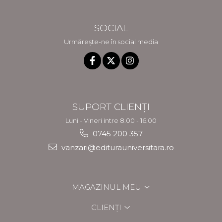
SOCIAL
Urmărește-ne în social media
SUPORT CLIENȚI
Luni - Vineri intre 8.00 - 16.00
0745 200 357
vanzari@editurauniversitara.ro
MAGAZINUL MEU
CLIENȚI