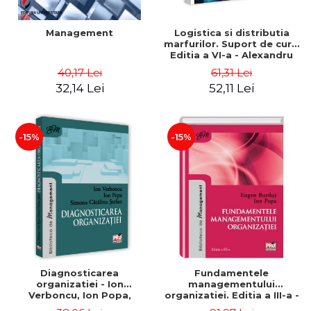
Management
Logistica si distributia
marfurilor. Suport de curs.
Editia a VI-a - Alexandru
Burda
40,17 Lei
61,31 Lei
32,14 Lei
52,11 Lei
-15%
-15%
Diagnosticarea
Fundamentele
organizatiei - Ion
managementului
Verboncu, Ion Popa,
organizatiei. Editia a III-a -
Simona Catalina Stefan
Eugen Burdus, Ion Popa