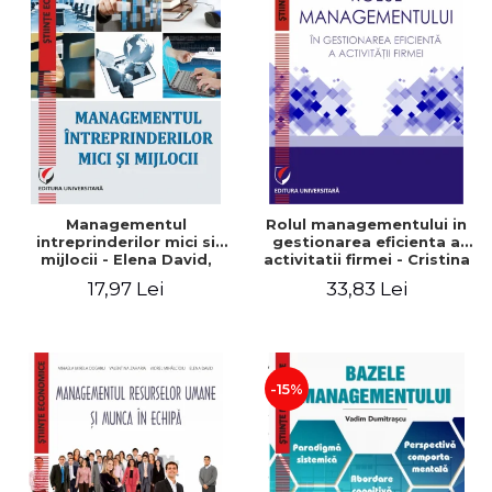
Managementul
Rolul managementului in
intreprinderilor mici si
gestionarea eficienta a
mijlocii - Elena David,
activitatii firmei - Cristina
Mihaela-Mirela Dogaru,
Stefan, Elena David,
17,97 Lei
33,83 Lei
Roxana Carmen Ionescu,
Gabriel Nastase, Mihaela-
Valentina Zaharia
Mirela Dogaru, Valentina
Zaharia
-15%