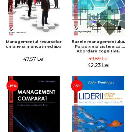
Managementul resurselor
Bazele managementului.
umane si munca in echipa
Paradigma sistemica.
Abordare cognitiva.
Perspectiva
49,69 Lei
47,57 Lei
comportamentala - Vadim
42,23 Lei
Dumitrascu
-15%
-15%