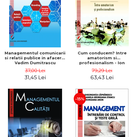
ADMINISTRATIVE
Cum Cumpăr
ȘTIINȚE ECONOMICE
Livrare
ȘTIINȚE EXACTE
Politica de Retur
EDUCAȚIE FIZICĂ ȘI SPORT
Formular de Retur
PREUNIVERSITARIA
Distribuitori
TIMP LIBER
ÎN CURS DE APARIȚIE
Managementul comunicarii
Cum conducem? Intre
si relatii publice in afaceri -
amatorism si
NOUTĂȚI
Vadim Dumitrascu
profesionalism - Ion
Verboncu
PACHETE DE STUDIU
37,00 Lei
79,29 Lei
31,45 Lei
63,43 Lei
PROMOȚIILE LUNII
ULTIMELE EXEMPLARE
-15%