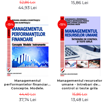
Daniela Georgiana Stancu,
52,86 Lei
15,86 Lei
Georgiana Aron
44,93 Lei
-15%
-15%
Managementul
Managementul resurselor
performantelor financiare.
umane - Intrebari de
Concepte. Modele.
control si teste grila
Instrumente
44,40 Lei
15,86 Lei
37,74 Lei
13,48 Lei