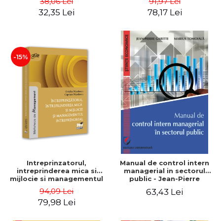
38,06 Lei
91,97 Lei
32,35 Lei
78,17 Lei
-15%
Intreprinzatorul,
Manual de control intern
intreprinderea mica si
managerial in sectorul
mijlocie si managementul
public - Jean-Pierre
intreprenorial - Ovidiu
Garitte, Marius Tomoiala
94,09 Lei
63,43 Lei
Nicolescu, Ciprian
79,98 Lei
Nicolescu