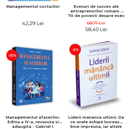
Esecuri de succes ale
Managementul costurilor
antreprenorilor romani -
70 de povesti despre esec
care sa-ti inspire succesul
68,71 Lei
42,29 Lei
58,40 Lei
-5%
-15%
Managementul afacerilor.
Liderii mananca ultimii. De
Editia a IV-a, revazuta si
ce unele echipe lucreaza
adaugita - Gabriel I.
bine impreuna, iar altele