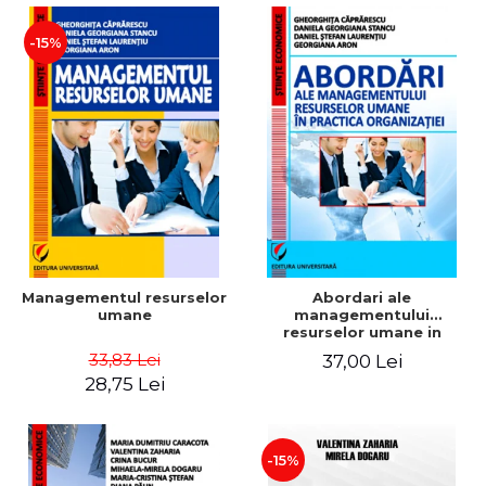
-15%
Managementul resurselor
Abordari ale
umane
managementului
resurselor umane in
practica organizatiei
33,83 Lei
37,00 Lei
28,75 Lei
-15%