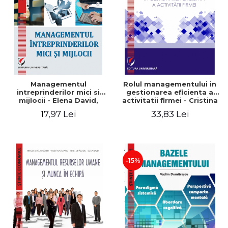
Managementul
Rolul managementului in
intreprinderilor mici si
gestionarea eficienta a
mijlocii - Elena David,
activitatii firmei - Cristina
Mihaela-Mirela Dogaru,
Stefan, Elena David,
17,97 Lei
33,83 Lei
Roxana Carmen Ionescu,
Gabriel Nastase, Mihaela-
Valentina Zaharia
Mirela Dogaru, Valentina
Zaharia
-15%