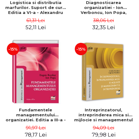
Logistica si distributia
Diagnosticarea
marfurilor. Suport de curs.
organizatiei - Ion
Editia a VI-a - Alexandru
Verboncu, Ion Popa,
Burda
Simona Catalina Stefan
61,31 Lei
38,06 Lei
52,11 Lei
32,35 Lei
-15%
-15%
Fundamentele
Intreprinzatorul,
managementului
intreprinderea mica si
organizatiei. Editia a III-a -
mijlocie si managementul
Eugen Burdus, Ion Popa
intreprenorial - Ovidiu
91,97 Lei
94,09 Lei
Nicolescu, Ciprian
78,17 Lei
79,98 Lei
Nicolescu