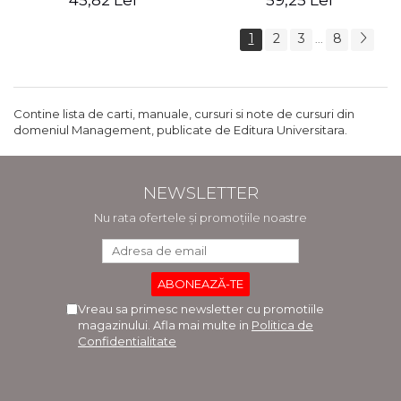
45,82 Lei
59,25 Lei
1
2
3
8
...
Contine lista de carti, manuale, cursuri si note de cursuri din
domeniul Management, publicate de Editura Universitara.
NEWSLETTER
Nu rata ofertele și promoțiile noastre
Vreau sa primesc newsletter cu promotiile
magazinului. Afla mai multe in
Politica de
Confidentialitate