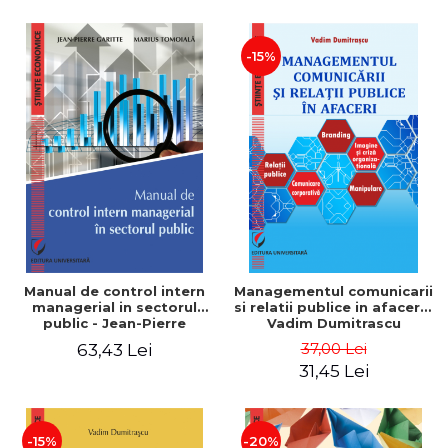
-15%
Manual de control intern
Managementul comunicarii
managerial in sectorul
si relatii publice in afaceri -
public - Jean-Pierre
Vadim Dumitrascu
Garitte, Marius Tomoiala
37,00 Lei
63,43 Lei
31,45 Lei
-15%
-20%