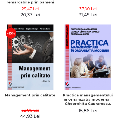
remarcabile prin oameni
obisnuiti
25,47 Lei
37,00 Lei
20,37 Lei
31,45 Lei
-15%
Management prin calitate
Practica managementului
in organizatia moderna -
Gheorghita Caprarescu,
Daniela Georgiana Stancu,
52,86 Lei
15,86 Lei
Georgiana Aron
44,93 Lei