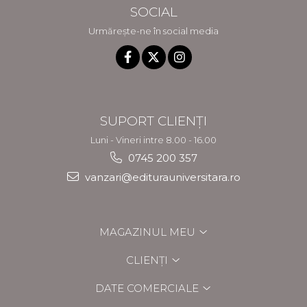
SOCIAL
Urmărește-ne în social media
SUPORT CLIENȚI
Luni - Vineri intre 8.00 - 16.00
0745 200 357
vanzari@editurauniversitara.ro
MAGAZINUL MEU
CLIENȚI
DATE COMERCIALE