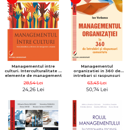
Managementul intre
Managementul
culturi. Interculturalitate si
organizatiei in 360 de
elemente de management
intrebari si raspunsuri
comparat - Vadim
comentate - Ion Verboncu
28,54 Lei
63,43 Lei
Dumitrascu
24,26 Lei
50,74 Lei