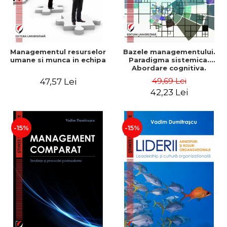
Managementul resurselor
Bazele managementului.
umane si munca in echipa
Paradigma sistemica.
Abordare cognitiva.
Perspectiva
49,69 Lei
47,57 Lei
comportamentala - Vadim
42,23 Lei
Dumitrascu
-15%
-15%