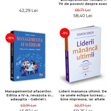
70 de povesti despre esec
care sa-ti inspire succesul
68,71 Lei
42,29 Lei
58,40 Lei
-5%
-15%
Managementul afacerilor.
Liderii mananca ultimii. De
Editia a IV-a, revazuta si
ce unele echipe lucreaza
adaugita - Gabriel I.
bine impreuna, iar altele
Nastase
nu. Editia a II-a - Simon
53,91 Lei
62,37 Lei
Sinek