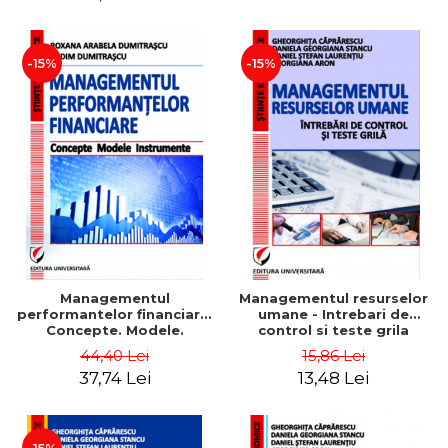
-15%
-15%
Managementul
Managementul resurselor
performantelor financiare.
umane - Intrebari de
Concepte. Modele.
control si teste grila
Instrumente
44,40 Lei
15,86 Lei
37,74 Lei
13,48 Lei