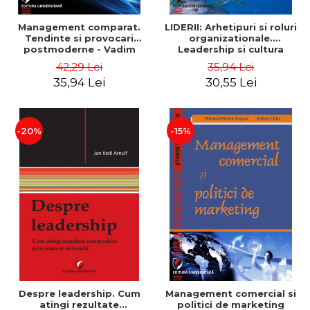
Management comparat.
LIDERII: Arhetipuri si roluri
Tendinte si provocari
organizationale.
postmoderne - Vadim
Leadership si cultura
Dumitrascu
organizationala - Vadim
42,29 Lei
35,94 Lei
Dumitrascu
35,94 Lei
30,55 Lei
-20%
-15%
Despre leadership. Cum
Management comercial si
atingi rezultate
politici de marketing