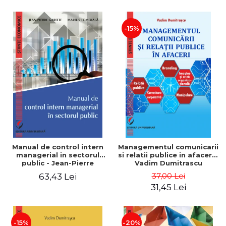
-15%
Manual de control intern
Managementul comunicarii
managerial in sectorul
si relatii publice in afaceri -
public - Jean-Pierre
Vadim Dumitrascu
Garitte, Marius Tomoiala
37,00 Lei
63,43 Lei
31,45 Lei
-15%
-20%