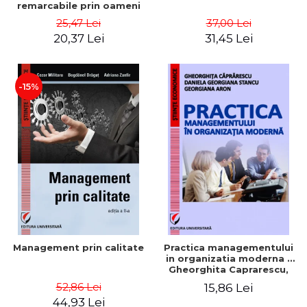
remarcabile prin oameni
obisnuiti
25,47 Lei
37,00 Lei
20,37 Lei
31,45 Lei
-15%
Management prin calitate
Practica managementului
in organizatia moderna -
Gheorghita Caprarescu,
Daniela Georgiana Stancu,
52,86 Lei
15,86 Lei
Georgiana Aron
44,93 Lei