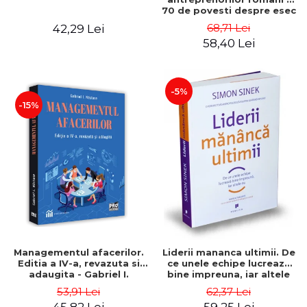
70 de povesti despre esec
care sa-ti inspire succesul
68,71 Lei
42,29 Lei
58,40 Lei
-5%
-15%
Managementul afacerilor.
Liderii mananca ultimii. De
Editia a IV-a, revazuta si
ce unele echipe lucreaza
adaugita - Gabriel I.
bine impreuna, iar altele
Nastase
nu. Editia a II-a - Simon
53,91 Lei
62,37 Lei
Sinek