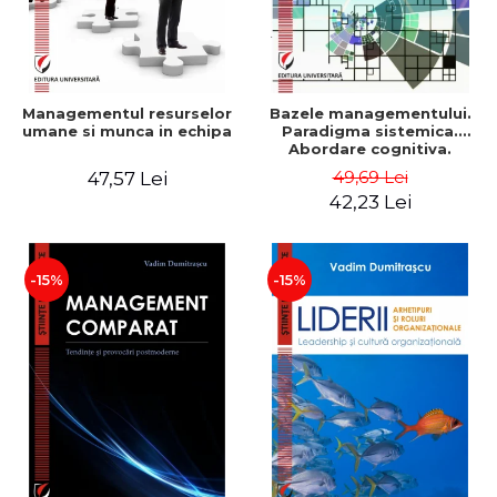
Managementul resurselor
Bazele managementului.
umane si munca in echipa
Paradigma sistemica.
Abordare cognitiva.
Perspectiva
49,69 Lei
47,57 Lei
comportamentala - Vadim
42,23 Lei
Dumitrascu
-15%
-15%