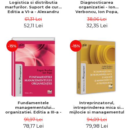
Logistica si distributia
Diagnosticarea
marfurilor. Suport de curs.
organizatiei - Ion
Editia a VI-a - Alexandru
Verboncu, Ion Popa,
Burda
Simona Catalina Stefan
61,31 Lei
38,06 Lei
52,11 Lei
32,35 Lei
-15%
-15%
Fundamentele
Intreprinzatorul,
managementului
intreprinderea mica si
organizatiei. Editia a III-a -
mijlocie si managementul
Eugen Burdus, Ion Popa
intreprenorial - Ovidiu
91,97 Lei
94,09 Lei
Nicolescu, Ciprian
78,17 Lei
79,98 Lei
Nicolescu