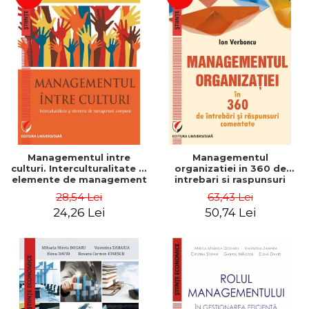
Managementul intre
Managementul
culturi. Interculturalitate si
organizatiei in 360 de
elemente de management
intrebari si raspunsuri
comparat - Vadim
comentate - Ion Verboncu
28,54 Lei
63,43 Lei
Dumitrascu
24,26 Lei
50,74 Lei