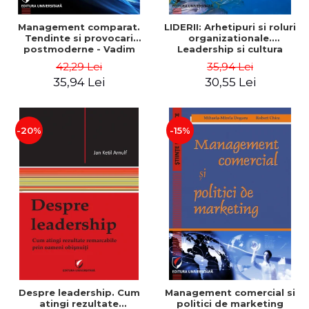
Management comparat.
LIDERII: Arhetipuri si roluri
Tendinte si provocari
organizationale.
postmoderne - Vadim
Leadership si cultura
Dumitrascu
organizationala - Vadim
42,29 Lei
35,94 Lei
Dumitrascu
35,94 Lei
30,55 Lei
-20%
-15%
Despre leadership. Cum
Management comercial si
atingi rezultate
politici de marketing