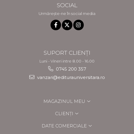
SOCIAL
Urmărește-ne în social media
SUPORT CLIENȚI
Luni - Vineri intre 8.00 - 16.00
0745 200 357
vanzari@editurauniversitara.ro
MAGAZINUL MEU
CLIENȚI
DATE COMERCIALE