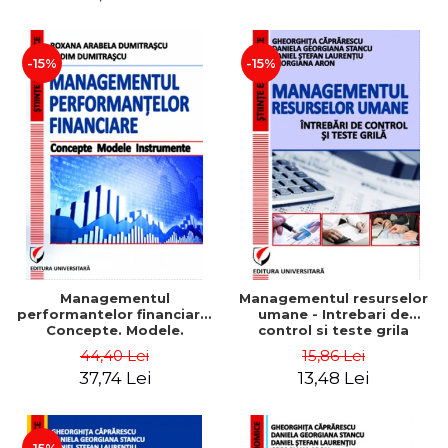
-15%
-15%
Managementul
Managementul resurselor
performantelor financiare.
umane - Intrebari de
Concepte. Modele.
control si teste grila
Instrumente
44,40 Lei
15,86 Lei
37,74 Lei
13,48 Lei