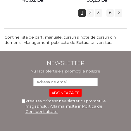
45,82 Lei
59,25 Lei
1
2
3
8
...
Contine lista de carti, manuale, cursuri si note de cursuri din
domeniul Management, publicate de Editura Universitara.
NEWSLETTER
Nu rata ofertele și promoțiile noastre
Vreau sa primesc newsletter cu promotiile
magazinului. Afla mai multe in
Politica de
Confidentialitate