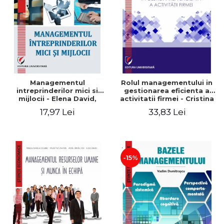
Managementul
Rolul managementului in
intreprinderilor mici si
gestionarea eficienta a
mijlocii - Elena David,
activitatii firmei - Cristina
Mihaela-Mirela Dogaru,
Stefan, Elena David,
17,97 Lei
33,83 Lei
Roxana Carmen Ionescu,
Gabriel Nastase, Mihaela-
Valentina Zaharia
Mirela Dogaru, Valentina
Zaharia
-15%