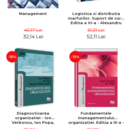
Management
Logistica si distributia
marfurilor. Suport de curs.
Editia a VI-a - Alexandru
Burda
40,17 Lei
61,31 Lei
32,14 Lei
52,11 Lei
-15%
-15%
Diagnosticarea
Fundamentele
organizatiei - Ion
managementului
Verboncu, Ion Popa,
organizatiei. Editia a III-a -
Simona Catalina Stefan
Eugen Burdus, Ion Popa