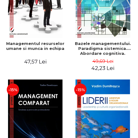
Managementul resurselor
Bazele managementului.
umane si munca in echipa
Paradigma sistemica.
Abordare cognitiva.
Perspectiva
49,69 Lei
47,57 Lei
comportamentala - Vadim
42,23 Lei
Dumitrascu
-15%
-15%