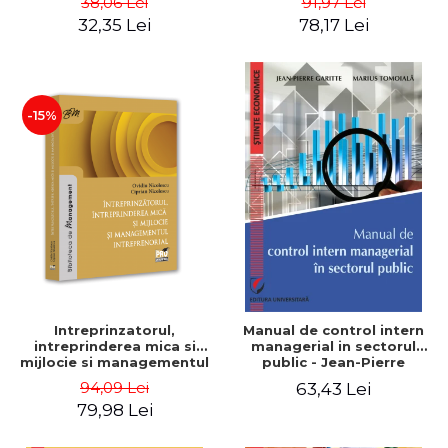
38,06 Lei
91,97 Lei
32,35 Lei
78,17 Lei
-15%
Intreprinzatorul,
Manual de control intern
intreprinderea mica si
managerial in sectorul
mijlocie si managementul
public - Jean-Pierre
intreprenorial - Ovidiu
Garitte, Marius Tomoiala
94,09 Lei
63,43 Lei
Nicolescu, Ciprian
79,98 Lei
Nicolescu