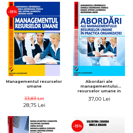
-15%
Managementul resurselor
Abordari ale
umane
managementului
resurselor umane in
practica organizatiei
33,83 Lei
37,00 Lei
28,75 Lei
-15%