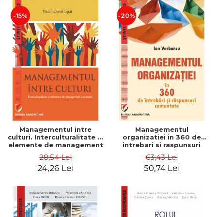
-15%
-20%
Managementul intre
Managementul
culturi. Interculturalitate si
organizatiei in 360 de
elemente de management
intrebari si raspunsuri
comparat - Vadim
comentate - Ion Verboncu
28,54 Lei
63,43 Lei
Dumitrascu
24,26 Lei
50,74 Lei