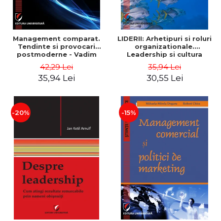
Management comparat.
LIDERII: Arhetipuri si roluri
Tendinte si provocari
organizationale.
postmoderne - Vadim
Leadership si cultura
Dumitrascu
organizationala - Vadim
42,29 Lei
35,94 Lei
Dumitrascu
35,94 Lei
30,55 Lei
-20%
-15%