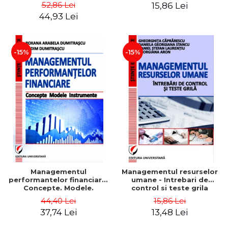
Daniela Georgiana Stancu,
52,86 Lei
15,86 Lei
Georgiana Aron
44,93 Lei
-15%
-15%
Managementul
Managementul resurselor
performantelor financiare.
umane - Intrebari de
Concepte. Modele.
control si teste grila
Instrumente
44,40 Lei
15,86 Lei
37,74 Lei
13,48 Lei