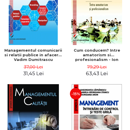
ADMINISTRATIVE
Cum Cumpăr
ȘTIINȚE ECONOMICE
Livrare
ȘTIINȚE EXACTE
Politica de Retur
EDUCAȚIE FIZICĂ ȘI SPORT
Formular de Retur
PREUNIVERSITARIA
Distribuitori
TIMP LIBER
ÎN CURS DE APARIȚIE
Managementul comunicarii
Cum conducem? Intre
si relatii publice in afaceri -
amatorism si
NOUTĂȚI
Vadim Dumitrascu
profesionalism - Ion
Verboncu
PACHETE DE STUDIU
37,00 Lei
79,29 Lei
31,45 Lei
63,43 Lei
PROMOȚIILE LUNII
ULTIMELE EXEMPLARE
-15%