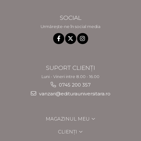
SOCIAL
Urmărește-ne în social media
SUPORT CLIENȚI
Luni - Vineri intre 8.00 - 16.00
0745 200 357
vanzari@editurauniversitara.ro
MAGAZINUL MEU
CLIENȚI