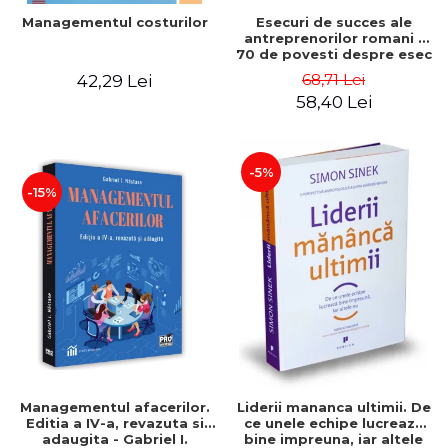
Esecuri de succes ale
Managementul costurilor
antreprenorilor romani -
70 de povesti despre esec
care sa-ti inspire succesul
68,71 Lei
42,29 Lei
58,40 Lei
-5%
-15%
Managementul afacerilor.
Liderii mananca ultimii. De
Editia a IV-a, revazuta si
ce unele echipe lucreaza
adaugita - Gabriel I.
bine impreuna, iar altele