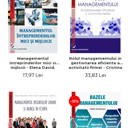
Managementul
Rolul managementului in
intreprinderilor mici si
gestionarea eficienta a
mijlocii - Elena David,
activitatii firmei - Cristina
Mihaela-Mirela Dogaru,
Stefan, Elena David,
17,97 Lei
33,83 Lei
Roxana Carmen Ionescu,
Gabriel Nastase, Mihaela-
Valentina Zaharia
Mirela Dogaru, Valentina
Zaharia
-15%