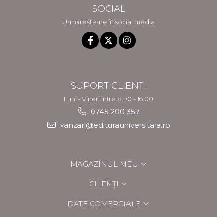
SOCIAL
Urmărește-ne în social media
SUPORT CLIENȚI
Luni - Vineri intre 8.00 - 16.00
0745 200 357
vanzari@editurauniversitara.ro
MAGAZINUL MEU
CLIENȚI
DATE COMERCIALE