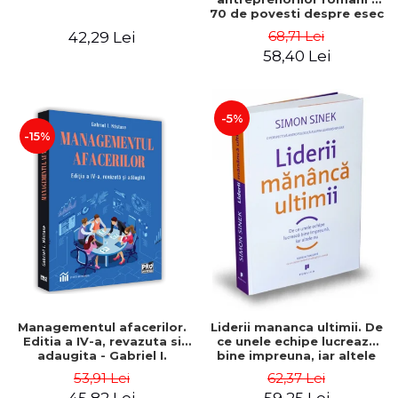
70 de povesti despre esec
care sa-ti inspire succesul
68,71 Lei
42,29 Lei
58,40 Lei
-5%
-15%
Managementul afacerilor.
Liderii mananca ultimii. De
Editia a IV-a, revazuta si
ce unele echipe lucreaza
adaugita - Gabriel I.
bine impreuna, iar altele
Nastase
nu. Editia a II-a - Simon
53,91 Lei
62,37 Lei
Sinek