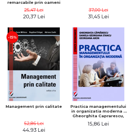
remarcabile prin oameni
obisnuiti
25,47 Lei
37,00 Lei
20,37 Lei
31,45 Lei
-15%
Management prin calitate
Practica managementului
in organizatia moderna -
Gheorghita Caprarescu,
Daniela Georgiana Stancu,
52,86 Lei
15,86 Lei
Georgiana Aron
44,93 Lei