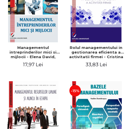
Managementul
Rolul managementului in
intreprinderilor mici si
gestionarea eficienta a
mijlocii - Elena David,
activitatii firmei - Cristina
Mihaela-Mirela Dogaru,
Stefan, Elena David,
17,97 Lei
33,83 Lei
Roxana Carmen Ionescu,
Gabriel Nastase, Mihaela-
Valentina Zaharia
Mirela Dogaru, Valentina
Zaharia
-15%