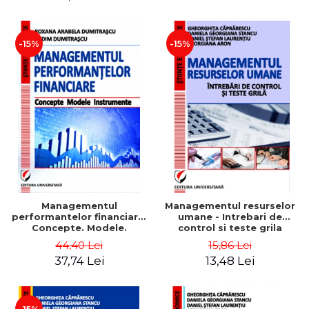
-15%
-15%
Managementul
Managementul resurselor
performantelor financiare.
umane - Intrebari de
Concepte. Modele.
control si teste grila
Instrumente
44,40 Lei
15,86 Lei
37,74 Lei
13,48 Lei