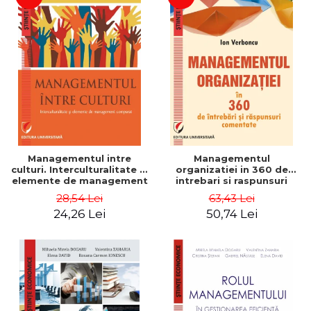
Managementul intre
Managementul
culturi. Interculturalitate si
organizatiei in 360 de
elemente de management
intrebari si raspunsuri
comparat - Vadim
comentate - Ion Verboncu
28,54 Lei
63,43 Lei
Dumitrascu
24,26 Lei
50,74 Lei