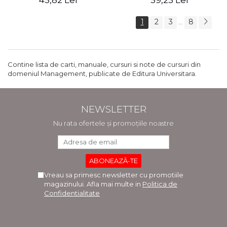
45,82 Lei
59,25 Lei
1
2
3
8
...
Contine lista de carti, manuale, cursuri si note de cursuri din
domeniul Management, publicate de Editura Universitara.
NEWSLETTER
Nu rata ofertele și promoțiile noastre
Vreau sa primesc newsletter cu promotiile
magazinului. Afla mai multe in
Politica de
Confidentialitate