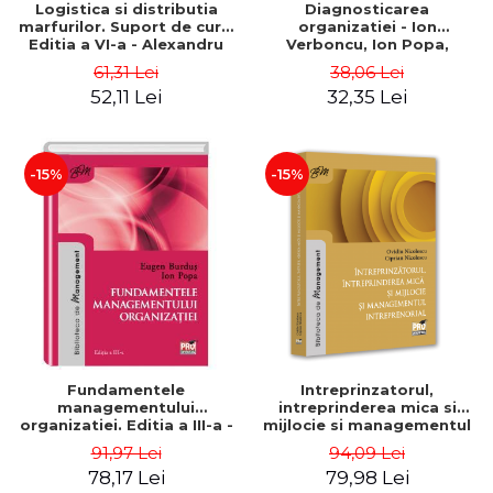
Logistica si distributia
Diagnosticarea
marfurilor. Suport de curs.
organizatiei - Ion
Editia a VI-a - Alexandru
Verboncu, Ion Popa,
Burda
Simona Catalina Stefan
61,31 Lei
38,06 Lei
52,11 Lei
32,35 Lei
-15%
-15%
Fundamentele
Intreprinzatorul,
managementului
intreprinderea mica si
organizatiei. Editia a III-a -
mijlocie si managementul
Eugen Burdus, Ion Popa
intreprenorial - Ovidiu
91,97 Lei
94,09 Lei
Nicolescu, Ciprian
78,17 Lei
79,98 Lei
Nicolescu