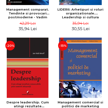
Management comparat.
LIDERII: Arhetipuri si roluri
Tendinte si provocari
organizationale.
postmoderne - Vadim
Leadership si cultura
Dumitrascu
organizationala - Vadim
42,29 Lei
35,94 Lei
Dumitrascu
35,94 Lei
30,55 Lei
-20%
-15%
Despre leadership. Cum
Management comercial si
atingi rezultate
politici de marketing