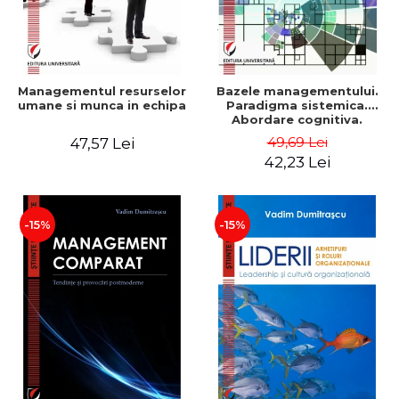
Managementul resurselor
Bazele managementului.
umane si munca in echipa
Paradigma sistemica.
Abordare cognitiva.
Perspectiva
49,69 Lei
47,57 Lei
comportamentala - Vadim
42,23 Lei
Dumitrascu
-15%
-15%