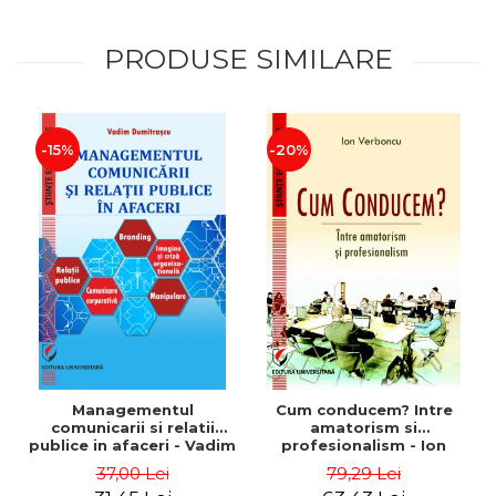
PRODUSE SIMILARE
-15%
-20%
Managementul
Cum conducem? Intre
comunicarii si relatii
amatorism si
publice in afaceri - Vadim
profesionalism - Ion
Dumitrascu
Verboncu
37,00 Lei
79,29 Lei