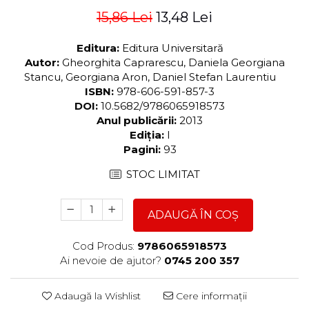
15,86 Lei
13,48 Lei
Editura:
Editura Universitară
Autor:
Gheorghita Caprarescu, Daniela Georgiana
Stancu, Georgiana Aron, Daniel Stefan Laurentiu
ISBN:
978-606-591-857-3
DOI:
10.5682/9786065918573
Anul publicării:
2013
Ediția:
I
Pagini:
93
STOC LIMITAT
ADAUGĂ ÎN COȘ
Cod Produs:
9786065918573
Ai nevoie de ajutor?
0745 200 357
Adaugă la Wishlist
Cere informații