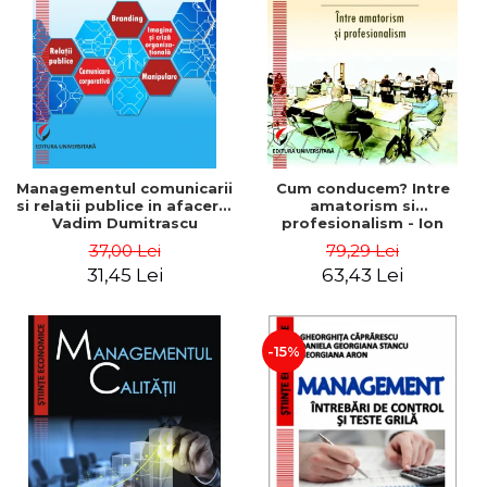
ADMINISTRATIVE
Cum Cumpăr
ȘTIINȚE ECONOMICE
Livrare
ȘTIINȚE EXACTE
Politica de Retur
EDUCAȚIE FIZICĂ ȘI SPORT
Formular de Retur
PREUNIVERSITARIA
Distribuitori
TIMP LIBER
ÎN CURS DE APARIȚIE
Managementul comunicarii
Cum conducem? Intre
si relatii publice in afaceri -
amatorism si
NOUTĂȚI
Vadim Dumitrascu
profesionalism - Ion
Verboncu
PACHETE DE STUDIU
37,00 Lei
79,29 Lei
31,45 Lei
63,43 Lei
PROMOȚIILE LUNII
ULTIMELE EXEMPLARE
-15%