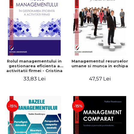
Rolul managementului in
Managementul resurselor
gestionarea eficienta a
umane si munca in echipa
activitatii firmei - Cristina
Stefan, Elena David,
33,83 Lei
47,57 Lei
Gabriel Nastase, Mihaela-
Mirela Dogaru, Valentina
Zaharia
-15%
-15%