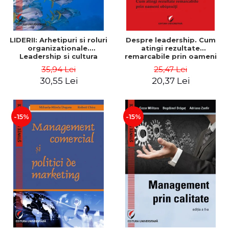
LIDERII: Arhetipuri si roluri
Despre leadership. Cum
organizationale.
atingi rezultate
Leadership si cultura
remarcabile prin oameni
organizationala - Vadim
obisnuiti
35,94 Lei
25,47 Lei
Dumitrascu
30,55 Lei
20,37 Lei
-15%
-15%