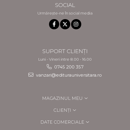
SOCIAL
Urmărește-ne în social media
SUPORT CLIENȚI
Luni - Vineri intre 8.00 - 16.00
0745 200 357
vanzari@editurauniversitara.ro
MAGAZINUL MEU
CLIENȚI
DATE COMERCIALE