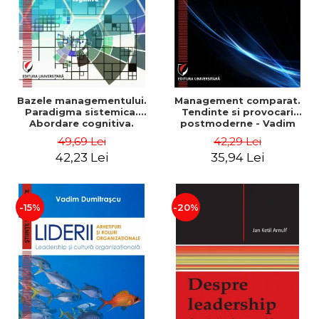
Bazele managementului.
Management comparat.
Paradigma sistemica.
Tendinte si provocari
Abordare cognitiva.
postmoderne - Vadim
Perspectiva
Dumitrascu
49,69 Lei
42,29 Lei
comportamentala - Vadim
42,23 Lei
35,94 Lei
Dumitrascu
-15%
-20%