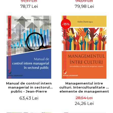
91,97 Lei
94,09 Lei
Nicolescu, Ciprian
78,17 Lei
79,98 Lei
Nicolescu
-15%
Manual de control intern
Managementul intre
managerial in sectorul
culturi. Interculturalitate si
public - Jean-Pierre
elemente de management
Garitte, Marius Tomoiala
comparat - Vadim
28,54 Lei
63,43 Lei
Dumitrascu
24,26 Lei