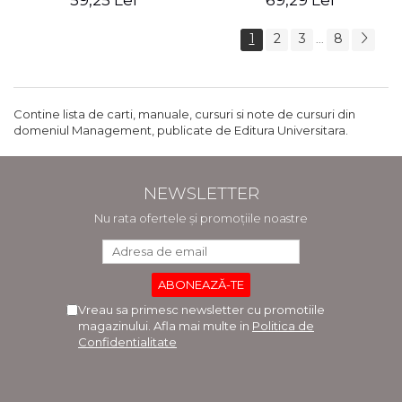
59,25 Lei
69,29 Lei
1
2
3
8
...
Contine lista de carti, manuale, cursuri si note de cursuri din
domeniul Management, publicate de Editura Universitara.
NEWSLETTER
Nu rata ofertele și promoțiile noastre
Vreau sa primesc newsletter cu promotiile
magazinului. Afla mai multe in
Politica de
Confidentialitate