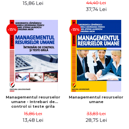
Daniela Georgiana Stancu,
Instrumente
44,40 Lei
15,86 Lei
Georgiana Aron
37,74 Lei
-15%
-15%
Managementul resurselor
Managementul resurselor
umane - Intrebari de
umane
control si teste grila
15,86 Lei
33,83 Lei
13,48 Lei
28,75 Lei