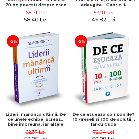
70 de povesti despre esec
adaugita - Gabriel I.
care sa-ti inspire succesul
Nastase
68,71 Lei
53,91 Lei
58,40 Lei
45,82 Lei
-5%
-5%
Liderii mananca ultimii. De
De ce esueaza companiile?
ce unele echipe lucreaza
10 greseli si 100 de solutii -
bine impreuna, iar altele
Iancu Guda
nu. Editia a II-a - Simon
62,37 Lei
72,94 Lei
Sinek