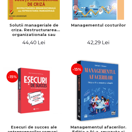
Solutii manageriale de
Managementul costurilor
criza. Restructurarea
organizationala sau
reproiectarea manageriala
44,40 Lei
42,29 Lei
-15%
-15%
Esecuri de succes ale
Managementul afacerilor.
antreprenorilor romani -
Editia a IV-a, revazuta si