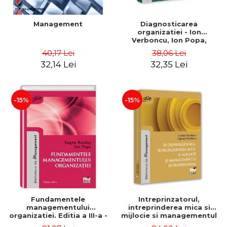
Management
Diagnosticarea
organizatiei - Ion
Verboncu, Ion Popa,
Simona Catalina Stefan
40,17 Lei
38,06 Lei
32,14 Lei
32,35 Lei
-15%
-15%
Fundamentele
Intreprinzatorul,
managementului
intreprinderea mica si
organizatiei. Editia a III-a -
mijlocie si managementul
Eugen Burdus, Ion Popa
intreprenorial - Ovidiu