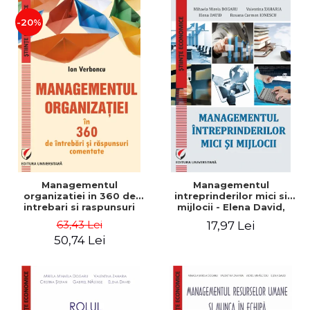
-20%
Managementul
Managementul
organizatiei in 360 de
intreprinderilor mici si
intrebari si raspunsuri
mijlocii - Elena David,
comentate - Ion Verboncu
Mihaela-Mirela Dogaru,
63,43 Lei
17,97 Lei
Roxana Carmen Ionescu,
50,74 Lei
Valentina Zaharia