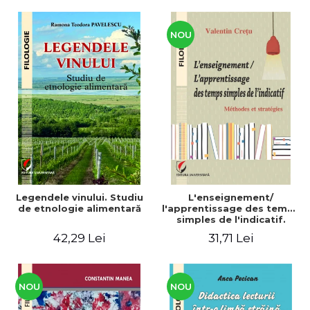
CULTURALE Limba, cultura
și civilizația turcă în lume.
Volum dedicat
Centenarului
NOU
Legendele vinului. Studiu
L'enseignement/
de etnologie alimentară
l'apprentissage des temps
simples de l'indicatif.
Méthodes et stratégies
42,29 Lei
31,71 Lei
NOU
NOU