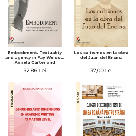
Embodiment. Textuality
Los cultismos en la obra
and agency in Fay Weldon,
del Juan del Encina
Angela Carter and
Jeanette Winterson's
52,86 Lei
37,00 Lei
fiction