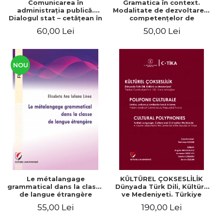
Comunicarea în
Gramatica în context.
administraţia publică.
Modalitate de dezvoltare a
Dialogul stat – cetăţean în
competenţelor de
context naţional şi
comunicare. Didactica
60,00 Lei
50,00 Lei
european / Communication
limbii franceze
in public administration .
The state-citizen dialogue
in national and European
context
NOU
Le métalangage
KÜLTÜREL ÇOKSESLİLİK
grammatical dans la classe
Dünyada Türk Dili, Kültürü
de langue étrangère
ve Medeniyeti. Türkiye
Cumhuriyeti’nin 100. Yılına
55,00 Lei
190,00 Lei
Armağan/ POLIFONII