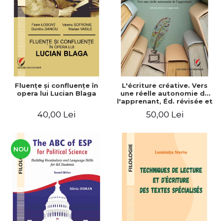
ADMINISTRATIVE
Cum Cumpăr
ȘTIINȚE ECONOMICE
Livrare
ȘTIINȚE EXACTE
Politica de Retur
EDUCAȚIE FIZICĂ ȘI SPORT
Formular de Retur
PREUNIVERSITARIA
Distribuitori
TIMP LIBER
ÎN CURS DE APARIȚIE
Fluenţe şi confluenţe în
L'écriture créative. Vers
opera lui Lucian Blaga
une réelle autonomie de
NOUTĂȚI
l'apprenant, Éd. révisée et
augmentée
PACHETE DE STUDIU
40,00 Lei
50,00 Lei
PROMOȚIILE LUNII
ULTIMELE EXEMPLARE
NOU