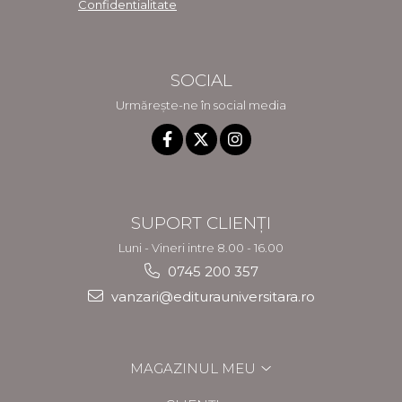
Confidentialitate
SOCIAL
Urmărește-ne în social media
SUPORT CLIENȚI
Luni - Vineri intre 8.00 - 16.00
0745 200 357
vanzari@editurauniversitara.ro
MAGAZINUL MEU