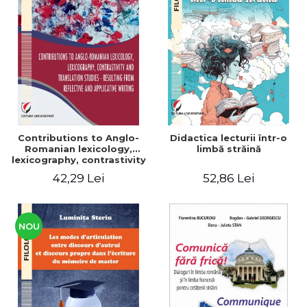
Contributions to Anglo-
Didactica lecturii într-o
Romanian lexicology,
limbă străină
lexicography, contrastivity
and translation studies -
42,29 Lei
52,86 Lei
Resulting from reflective
and applicative writing
NOU