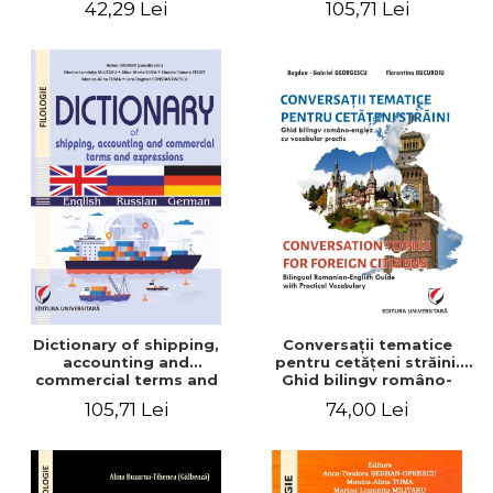
42,29 Lei
105,71 Lei
English-German
Dictionary of shipping,
Conversaţii tematice
accounting and
pentru cetăţeni străini.
commercial terms and
Ghid bilingv româno-
expressions. English –
englez cu vocabular
105,71 Lei
74,00 Lei
Russian – German
practic/Conversation
topics for foreign citizens.
Bilingual Romanian-English
guide with practical
vocabulary