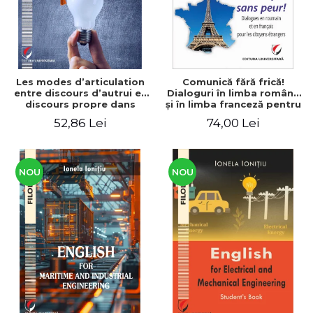
Les modes d’articulation
Comunică fără frică!
entre discours d’autrui et
Dialoguri în limba română
discours propre dans
şi în limba franceză pentru
l’écriture du mémoire de
cetăţenii
52,86 Lei
74,00 Lei
master
străini/Communique sans
peur! Dialogues en
roumain et en français
pour les citoyens
étrangers
NOU
NOU