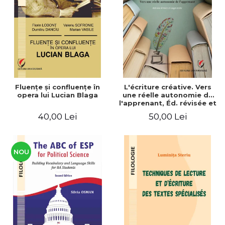
ADMINISTRATIVE
Cum Cumpăr
ȘTIINȚE ECONOMICE
Livrare
ȘTIINȚE EXACTE
Politica de Retur
EDUCAȚIE FIZICĂ ȘI SPORT
Formular de Retur
PREUNIVERSITARIA
Distribuitori
TIMP LIBER
ÎN CURS DE APARIȚIE
Fluenţe şi confluenţe în
L'écriture créative. Vers
opera lui Lucian Blaga
une réelle autonomie de
NOUTĂȚI
l'apprenant, Éd. révisée et
augmentée
PACHETE DE STUDIU
40,00 Lei
50,00 Lei
PROMOȚIILE LUNII
ULTIMELE EXEMPLARE
NOU