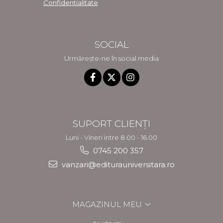
Confidentialitate
SOCIAL
Urmărește-ne în social media
SUPORT CLIENȚI
Luni - Vineri intre 8.00 - 16.00
0745 200 357
vanzari@editurauniversitara.ro
MAGAZINUL MEU