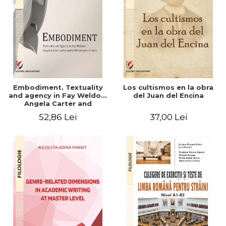
Embodiment. Textuality
Los cultismos en la obra
and agency in Fay Weldon,
del Juan del Encina
Angela Carter and
Jeanette Winterson's
52,86 Lei
37,00 Lei
fiction