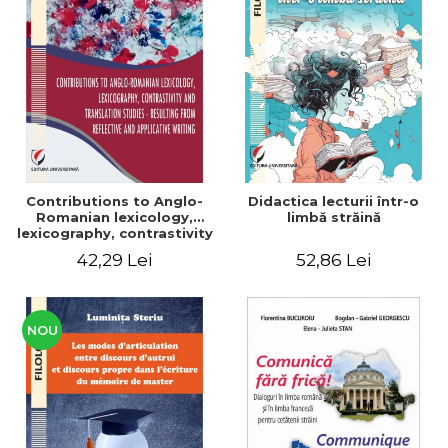
Contributions to Anglo-
Didactica lecturii într-o
Romanian lexicology,
limbă străină
lexicography, contrastivity
and translation studies -
42,29 Lei
52,86 Lei
Resulting from reflective
and applicative writing
NOU