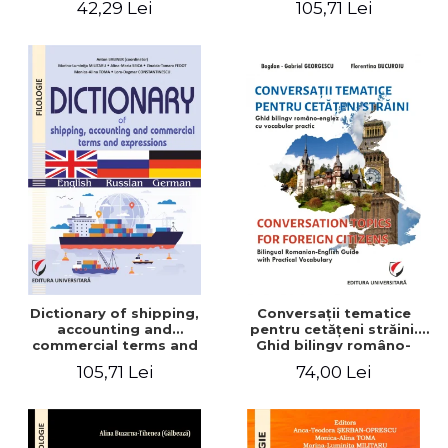
42,29 Lei
105,71 Lei
English-German
Dictionary of shipping,
Conversaţii tematice
accounting and
pentru cetăţeni străini.
commercial terms and
Ghid bilingv româno-
expressions. English –
englez cu vocabular
105,71 Lei
74,00 Lei
Russian – German
practic/Conversation
topics for foreign citizens.
Bilingual Romanian-English
guide with practical
vocabulary