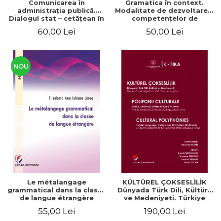
Comunicarea în
Gramatica în context.
administraţia publică.
Modalitate de dezvoltare a
Dialogul stat – cetăţean în
competenţelor de
context naţional şi
comunicare. Didactica
60,00 Lei
50,00 Lei
european / Communication
limbii franceze
in public administration .
The state-citizen dialogue
in national and European
context
NOU
Le métalangage
KÜLTÜREL ÇOKSESLİLİK
grammatical dans la classe
Dünyada Türk Dili, Kültürü
de langue étrangère
ve Medeniyeti. Türkiye
Cumhuriyeti’nin 100. Yılına
55,00 Lei
190,00 Lei
Armağan/ POLIFONII