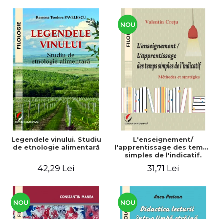
CULTURALE Limba, cultura
și civilizația turcă în lume.
Volum dedicat
Centenarului
NOU
Legendele vinului. Studiu
L'enseignement/
de etnologie alimentară
l'apprentissage des temps
simples de l'indicatif.
Méthodes et stratégies
42,29 Lei
31,71 Lei
NOU
NOU