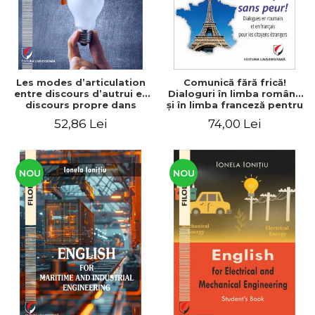
Les modes d’articulation
Comunică fără frică!
entre discours d’autrui et
Dialoguri în limba română
discours propre dans
şi în limba franceză pentru
l’écriture du mémoire de
cetăţenii
52,86 Lei
74,00 Lei
master
străini/Communique sans
peur! Dialogues en
roumain et en français
pour les citoyens
étrangers
NOU
NOU