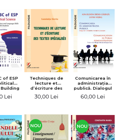
C of ESP
Techniques de
Comunicarea în
litical
lecture et
administraţia
 Building
d’écriture des
publică. Dialogul
lary and
textes
stat – cetăţean în
0 Lei
30,00 Lei
60,00 Lei
e skills
spécialisés
context naţional
students
şi european /
Communication
in public
administration .
The state-citizen
NOU
NOU
dialogue in
national and
European