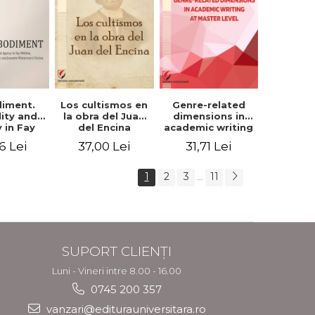
iment.
Los cultismos en
Genre-related
lity and
la obra del Juan
dimensions in
 in Fay
del Encina
academic writing
, Angela
at master level -
6 Lei
37,00 Lei
31,71 Lei
er and
Nicoleta-Adina
nette
Panait
rson's
1
2
3
11
...
tion
SUPORT CLIENȚI
Luni - Vineri intre 8.00 - 16.00
0745 200 357
vanzari@editurauniversitara.ro