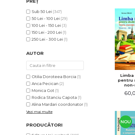
PREȚ
ADMINISTRATIVE
Cum Cumpăr
ȘTIINȚE ECONOMICE
Sub 50 Lei
(347)
Livrare
50 Lei - 100 Lei
(29)
ȘTIINȚE EXACTE
Politica de Retur
100 Lei - 150 Lei
(3)
EDUCAȚIE FIZICĂ ȘI SPORT
Formular de Retur
150 Lei - 200 Lei
(1)
PREUNIVERSITARIA
250 Lei - 300 Lei
(1)
Distribuitori
TIMP LIBER
ÎN CURS DE APARIȚIE
AUTOR
NOUTĂȚI
PACHETE DE STUDIU
Limba
Otilia Doroteea Borcia
(1)
PROMOȚIILE LUNII
pentru 
Anca Pecican
(2)
non-n
ULTIMELE EXEMPLARE
Teorie, e
Monica Got
(1)
60,0
teste. N
Rodica Stanciu Capota
(1)
Alina Mardari coordonator
(1)
Vezi mai multe
NOU
PRODUCĂTORI