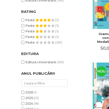
Editura Universitară
(381)
RATING
Peste
(3)
Peste
(3)
Peste
(3)
Grama
Peste
(3)
con
Modali
Peste
(381)
dezvo
50,0
compet
de com
EDITURA
Didacti
fra
Editura Universitară
(381)
NOU
ANUL PUBLICĂRII
2026
(1)
2025
(22)
2024
(18)