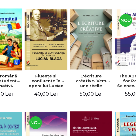
NOU
Fluenţe şi
L'écriture
The AB
 română
confluenţe în
créative. Vers
for Po
studenţii
opera lui Lucian
une réelle
Science.
ativi.
Blaga
autonomie de
vocabu
xerciţii şi
40,00 Lei
50,00 Lei
55,0
0 Lei
l'apprenant, Éd.
languag
ivel A1-B2
révisée et
for BA 
augmentée
NOU