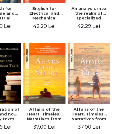
sh for
An analysis into
English for
ime and
the realm of
Electrical and
strial
specialized
Mechanical
eering
languages.
Engineering.
9 Lei
42,29 Lei
42,29 Lei
English for civil
Student’s book
and mechanical
engineering
ration of
Affairs of the
Affairs of the
 and non-
Heart. Timeless
Heart. Timeless
ry texts
Narratives from
Narratives from
Around the
Around the
6 Lei
37,00 Lei
37,00 Lei
World. Volume
World. Volume
three
two