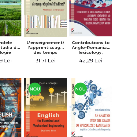
context
ndele
L'enseignement/
Contributions to
 Studiu de
l'apprentissage
Anglo-Romanian
logie
des temps
lexicology,
entară
simples de
lexicography,
9 Lei
31,71 Lei
42,29 Lei
l'indicatif.
contrastivity and
Méthodes et
translation
stratégies
studies -
Resulting from
reflective and
applicative
NOU
NOU
writing