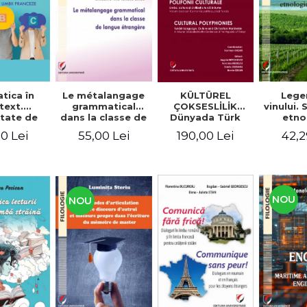
tica în
Le métalangage
KÜLTÜREL
Lege
text.
grammatical
ÇOKSESLİLİK
vinului.
tate de
dans la classe de
Dünyada Türk
etno
ltare a
langue étrangère
Dili, Kültürü ve
alim
0 Lei
55,00 Lei
190,00 Lei
42,2
enţelor
Medeniyeti.
unicare.
Türkiye
ca limbii
Cumhuriyeti’nin
nceze
100. Yılına
Armağan/
POLIFONII
NOU
NOU
CULTURALE
Limba, cultura și
civilizația turcă în
lume. Volum
dedicat
Centenarului