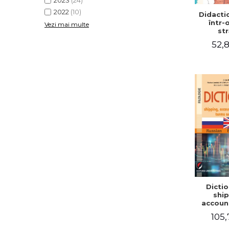
2023
(24)
2022
(10)
Didactic
într-
Vezi mai multe
str
52,8
Dictio
ship
accoun
comm
105,
term
expre