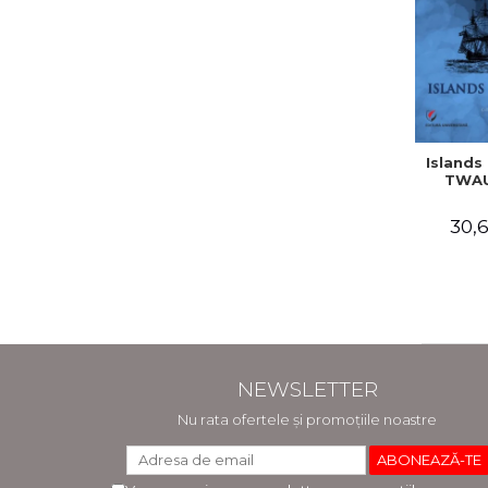
Islands 
TWAU
30,6
NEWSLETTER
Nu rata ofertele și promoțiile noastre