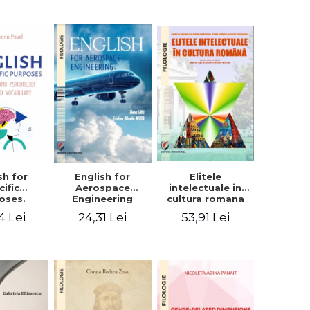
sh for
Elitele
English for
cific
intelectuale in
Aerospace
oses.
cultura romana
Engineering
ogy and
4 Lei
53,91 Lei
24,31 Lei
hology
alized
bulary