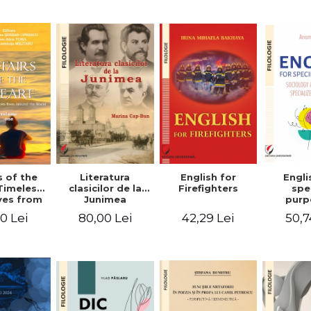
-English-
English – Russian
practic/Conversation
rman
– German
topics for
foreign citizens.
Bilingual
Romanian-
English guide
with practical
vocabulary
Literatura
Engli
s of the
English for
clasicilor de la
spe
Timeless
Firefighters
Junimea
purp
ves from
Sociol
nd the
80,00 Lei
50,7
0 Lei
42,29 Lei
psyc
 Volume
speci
ne
voca