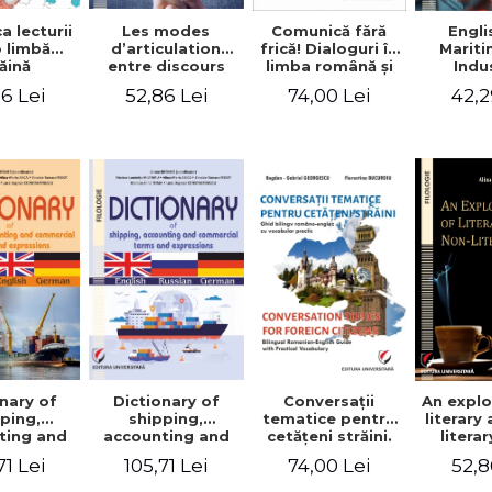
a lecturii
Les modes
Engli
Comunică fără
o limbă
d’articulation
Marit
frică! Dialoguri în
ăină
entre discours
Indu
limba română şi
d’autrui et
Engin
în limba franceză
6 Lei
52,86 Lei
42,2
74,00 Lei
discours propre
pentru cetăţenii
dans l’écriture du
străini/Communique
mémoire de
sans peur!
master
Dialogues en
roumain et en
français pour les
citoyens
étrangers
nary of
Dictionary of
Conversaţii
An explo
ping,
shipping,
tematice pentru
literary
ting and
accounting and
cetăţeni străini.
litera
ercial
commercial
Ghid bilingv
71 Lei
105,71 Lei
74,00 Lei
52,8
s and
terms and
româno-englez
ssions.
expressions.
cu vocabular