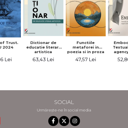
Functiile
of Trust.
Dictionar de
Embod
metaforei in
 2024
educatie literar-
Textua
poezia si in proza
artistica
agency
lui Camil
Weldon
47,57 Lei
6 Lei
63,43 Lei
52,8
Petrescu.
Cart
Perspectiva
Jea
hermeneutica
Winte
fic
SOCIAL
Urmărește-ne în social media