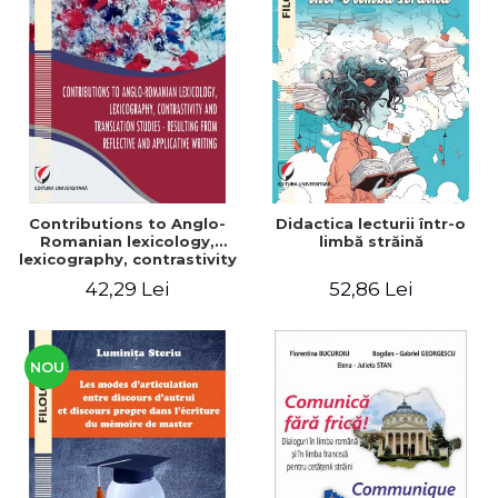
Contributions to Anglo-
Didactica lecturii într-o
Romanian lexicology,
limbă străină
lexicography, contrastivity
and translation studies -
42,29 Lei
52,86 Lei
Resulting from reflective
and applicative writing
NOU