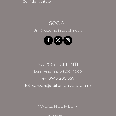
Confidentialitate
SOCIAL
Urmărește-ne în social media
SUPORT CLIENȚI
Luni - Vineri intre 8.00 - 16.00
0745 200 357
vanzari@editurauniversitara.ro
MAGAZINUL MEU