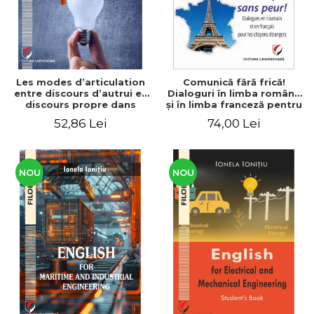
Les modes d’articulation
Comunică fără frică!
entre discours d’autrui et
Dialoguri în limba română
discours propre dans
şi în limba franceză pentru
l’écriture du mémoire de
cetăţenii
52,86 Lei
74,00 Lei
master
străini/Communique sans
peur! Dialogues en
roumain et en français
pour les citoyens
étrangers
NOU
NOU