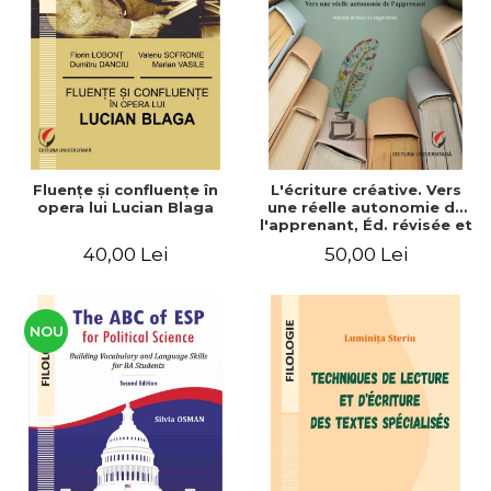
ADMINISTRATIVE
Cum Cumpăr
ȘTIINȚE ECONOMICE
Livrare
ȘTIINȚE EXACTE
Politica de Retur
EDUCAȚIE FIZICĂ ȘI SPORT
Formular de Retur
PREUNIVERSITARIA
Distribuitori
TIMP LIBER
ÎN CURS DE APARIȚIE
Fluenţe şi confluenţe în
L'écriture créative. Vers
opera lui Lucian Blaga
une réelle autonomie de
NOUTĂȚI
l'apprenant, Éd. révisée et
augmentée
PACHETE DE STUDIU
40,00 Lei
50,00 Lei
PROMOȚIILE LUNII
ULTIMELE EXEMPLARE
NOU