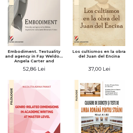
Embodiment. Textuality
Los cultismos en la obra
and agency in Fay Weldon,
del Juan del Encina
Angela Carter and
Jeanette Winterson's
52,86 Lei
37,00 Lei
fiction