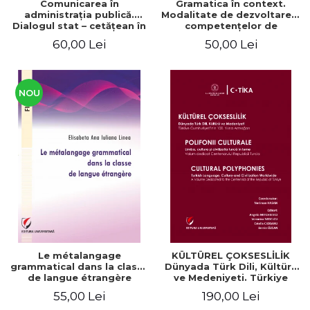
Comunicarea în
Gramatica în context.
administraţia publică.
Modalitate de dezvoltare a
Dialogul stat – cetăţean în
competenţelor de
context naţional şi
comunicare. Didactica
60,00 Lei
50,00 Lei
european / Communication
limbii franceze
in public administration .
The state-citizen dialogue
in national and European
context
NOU
Le métalangage
KÜLTÜREL ÇOKSESLİLİK
grammatical dans la classe
Dünyada Türk Dili, Kültürü
de langue étrangère
ve Medeniyeti. Türkiye
Cumhuriyeti’nin 100. Yılına
55,00 Lei
190,00 Lei
Armağan/ POLIFONII