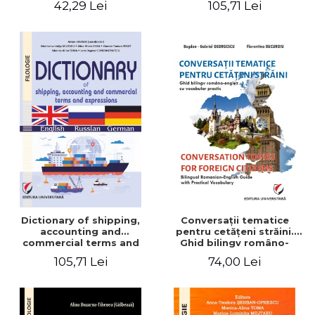
42,29 Lei
105,71 Lei
English-German
Dictionary of shipping,
Conversaţii tematice
accounting and
pentru cetăţeni străini.
commercial terms and
Ghid bilingv româno-
expressions. English –
englez cu vocabular
105,71 Lei
74,00 Lei
Russian – German
practic/Conversation
topics for foreign citizens.
Bilingual Romanian-English
guide with practical
vocabulary