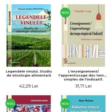
CULTURALE Limba, cultura
și civilizația turcă în lume.
Volum dedicat
Centenarului
NOU
Legendele vinului. Studiu
L'enseignement/
de etnologie alimentară
l'apprentissage des temps
simples de l'indicatif.
Méthodes et stratégies
42,29 Lei
31,71 Lei
NOU
NOU