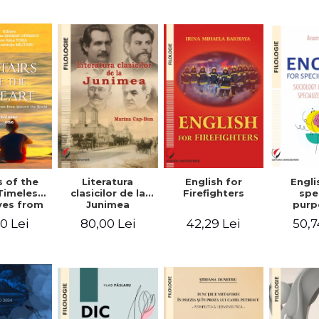
-English-
English – Russian
practic/Conversation
rman
– German
topics for
foreign citizens.
Bilingual
Romanian-
English guide
with practical
vocabulary
Literatura
Engli
s of the
English for
clasicilor de la
spe
Timeless
Firefighters
Junimea
purp
ves from
Sociol
nd the
80,00 Lei
50,7
0 Lei
42,29 Lei
psyc
 Volume
speci
ne
voca