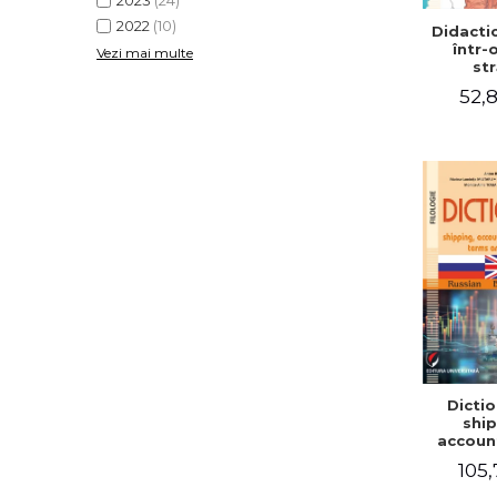
2023
(24)
2022
(10)
Didactic
într-
Vezi mai multe
str
52,8
Dictio
ship
accoun
comm
105,
term
expre