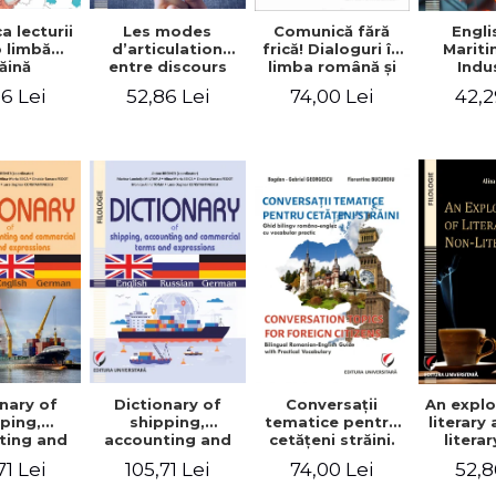
a lecturii
Les modes
Engli
Comunică fără
o limbă
d’articulation
Marit
frică! Dialoguri în
ăină
entre discours
Indu
limba română şi
d’autrui et
Engin
în limba franceză
6 Lei
52,86 Lei
42,2
74,00 Lei
discours propre
pentru cetăţenii
dans l’écriture du
străini/Communique
mémoire de
sans peur!
master
Dialogues en
roumain et en
français pour les
citoyens
étrangers
nary of
Dictionary of
Conversaţii
An explo
ping,
shipping,
tematice pentru
literary
ting and
accounting and
cetăţeni străini.
litera
ercial
commercial
Ghid bilingv
71 Lei
105,71 Lei
74,00 Lei
52,8
s and
terms and
româno-englez
ssions.
expressions.
cu vocabular