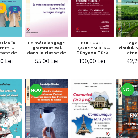
tica în
Le métalangage
KÜLTÜREL
Lege
text.
grammatical
ÇOKSESLİLİK
vinului.
tate de
dans la classe de
Dünyada Türk
etno
ltare a
langue étrangère
Dili, Kültürü ve
alim
0 Lei
55,00 Lei
190,00 Lei
42,2
enţelor
Medeniyeti.
unicare.
Türkiye
ca limbii
Cumhuriyeti’nin
nceze
100. Yılına
Armağan/
POLIFONII
NOU
NOU
CULTURALE
Limba, cultura și
civilizația turcă în
lume. Volum
dedicat
Centenarului