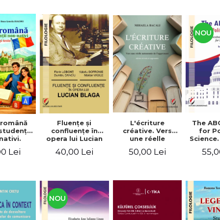
NOU
Fluenţe şi
L'écriture
The AB
 română
confluenţe în
créative. Vers
for Po
studenţii
opera lui Lucian
une réelle
Science.
ativi.
Blaga
autonomie de
vocabu
xerciţii şi
40,00 Lei
50,00 Lei
55,0
0 Lei
l'apprenant, Éd.
languag
ivel A1-B2
révisée et
for BA 
augmentée
NOU