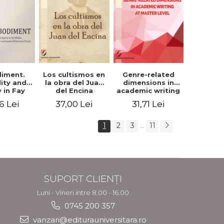
iment.
Los cultismos en
Genre-related
lity and
la obra del Juan
dimensions in
 in Fay
del Encina
academic writing
, Angela
at master level -
6 Lei
37,00 Lei
31,71 Lei
er and
Nicoleta-Adina
nette
Panait
rson's
1
2
3
11
...
tion
SUPORT CLIENȚI
Luni - Vineri intre 8.00 - 16.00
0745 200 357
vanzari@editurauniversitara.ro