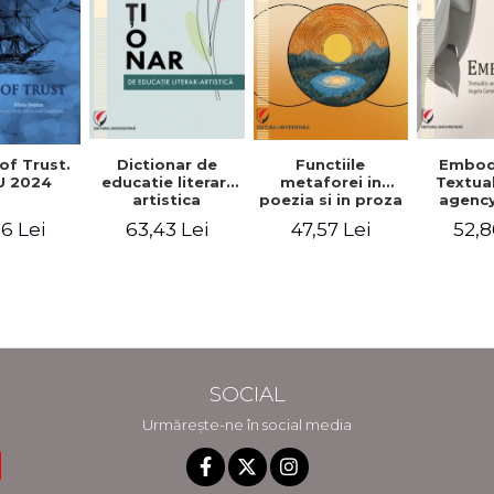
Functiile
of Trust.
Dictionar de
Embod
metaforei in
 2024
educatie literar-
Textua
poezia si in proza
artistica
agency
lui Camil
Weldon
47,57 Lei
6 Lei
63,43 Lei
52,8
Petrescu.
Cart
Perspectiva
Jea
hermeneutica
Winte
fic
SOCIAL
Urmărește-ne în social media