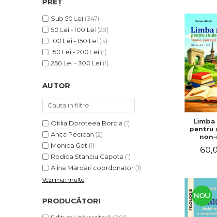
PREȚ
ADMINISTRATIVE
Cum Cumpăr
ȘTIINȚE ECONOMICE
Sub 50 Lei
(347)
Livrare
50 Lei - 100 Lei
(29)
ȘTIINȚE EXACTE
Politica de Retur
100 Lei - 150 Lei
(3)
EDUCAȚIE FIZICĂ ȘI SPORT
Formular de Retur
150 Lei - 200 Lei
(1)
PREUNIVERSITARIA
250 Lei - 300 Lei
(1)
Distribuitori
TIMP LIBER
ÎN CURS DE APARIȚIE
AUTOR
NOUTĂȚI
PACHETE DE STUDIU
Limba
Otilia Doroteea Borcia
(1)
PROMOȚIILE LUNII
pentru 
Anca Pecican
(2)
non-n
ULTIMELE EXEMPLARE
Teorie, e
Monica Got
(1)
60,0
teste. N
Rodica Stanciu Capota
(1)
Alina Mardari coordonator
(1)
Vezi mai multe
NOU
PRODUCĂTORI