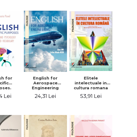
sh for
Elitele
English for
cific
intelectuale in
Aerospace
oses.
cultura romana
Engineering
ogy and
4 Lei
53,91 Lei
24,31 Lei
hology
alized
bulary