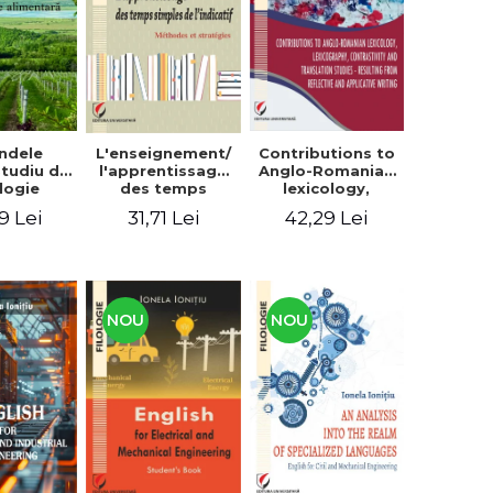
context
ndele
L'enseignement/
Contributions to
 Studiu de
l'apprentissage
Anglo-Romanian
logie
des temps
lexicology,
entară
simples de
lexicography,
9 Lei
31,71 Lei
42,29 Lei
l'indicatif.
contrastivity and
Méthodes et
translation
stratégies
studies -
Resulting from
reflective and
applicative
NOU
NOU
writing