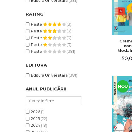
Editura Universitară
(381)
RATING
Peste
(3)
Peste
(3)
Peste
(3)
Grama
Peste
(3)
con
Modali
Peste
(381)
dezvo
50,0
compet
de com
EDITURA
Didacti
fra
Editura Universitară
(381)
NOU
ANUL PUBLICĂRII
2026
(1)
2025
(22)
2024
(18)