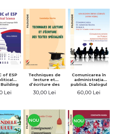
C of ESP
Techniques de
Comunicarea în
litical
lecture et
administraţia
 Building
d’écriture des
publică. Dialogul
lary and
textes
stat – cetăţean în
0 Lei
30,00 Lei
60,00 Lei
e skills
spécialisés
context naţional
students
şi european /
Communication
in public
administration .
The state-citizen
NOU
NOU
dialogue in
national and
European