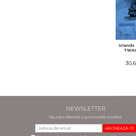
Islands 
TWAU
30,6
NEWSLETTER
Nu rata ofertele și promoțiile noastre