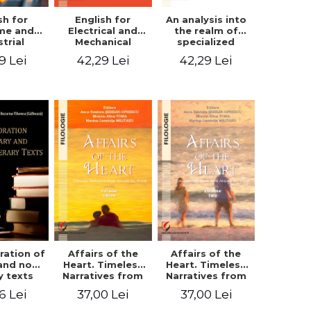
sh for
An analysis into
English for
ime and
the realm of
Electrical and
strial
specialized
Mechanical
eering
languages.
Engineering.
9 Lei
42,29 Lei
42,29 Lei
English for civil
Student’s book
and mechanical
engineering
ration of
Affairs of the
Affairs of the
 and non-
Heart. Timeless
Heart. Timeless
ry texts
Narratives from
Narratives from
Around the
Around the
6 Lei
37,00 Lei
37,00 Lei
World. Volume
World. Volume
three
two