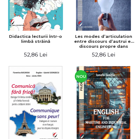
Didactica lecturii într-o
Les modes d’articulation
limbă străină
entre discours d’autrui et
discours propre dans
l’écriture du mémoire de
52,86 Lei
52,86 Lei
master
NOU