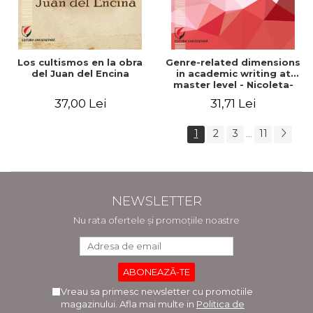
Los cultismos en la obra
Genre-related dimensions
del Juan del Encina
in academic writing at
master level - Nicoleta-
Adina Panait
37,00 Lei
31,71 Lei
1
2
3
11
...
NEWSLETTER
Nu rata ofertele și promoțiile noastre
Vreau sa primesc newsletter cu promotiile
magazinului. Afla mai multe in
Politica de