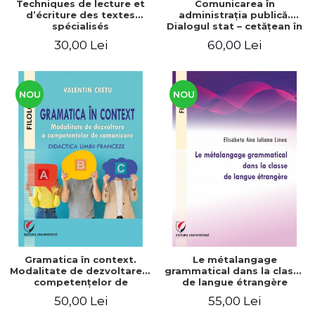
Techniques de lecture et
Comunicarea în
d’écriture des textes
administraţia publică.
spécialisés
Dialogul stat – cetăţean în
context naţional şi
30,00 Lei
60,00 Lei
european / Communication
in public administration .
The state-citizen dialogue
in national and European
context
NOU
NOU
Gramatica în context.
Le métalangage
Modalitate de dezvoltare a
grammatical dans la classe
competenţelor de
de langue étrangère
comunicare. Didactica
50,00 Lei
55,00 Lei
limbii franceze