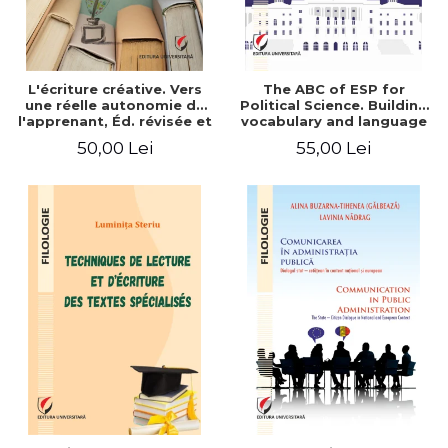
L'écriture créative. Vers
The ABC of ESP for
une réelle autonomie de
Political Science. Building
l'apprenant, Éd. révisée et
vocabulary and language
augmentée
skills for BA students
50,00 Lei
55,00 Lei