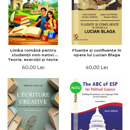
ADMINISTRATIVE
Cum Cumpăr
ȘTIINȚE ECONOMICE
Livrare
ȘTIINȚE EXACTE
Politica de Retur
EDUCAȚIE FIZICĂ ȘI SPORT
Formular de Retur
PREUNIVERSITARIA
Distribuitori
TIMP LIBER
ÎN CURS DE APARIȚIE
Limba română pentru
Fluenţe şi confluenţe în
studenţii non-nativi.
opera lui Lucian Blaga
NOUTĂȚI
Teorie, exerciţii şi teste.
Nivel A1-B2
PACHETE DE STUDIU
60,00 Lei
40,00 Lei
PROMOȚIILE LUNII
ULTIMELE EXEMPLARE
NOU