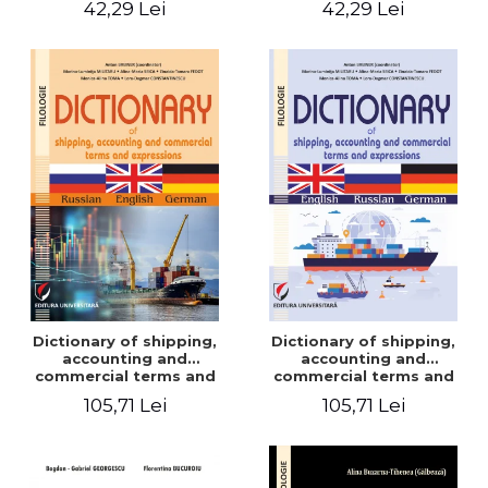
42,29 Lei
42,29 Lei
Dictionary of shipping,
Dictionary of shipping,
accounting and
accounting and
commercial terms and
commercial terms and
expressions. Russian-
expressions. English –
105,71 Lei
105,71 Lei
English-German
Russian – German