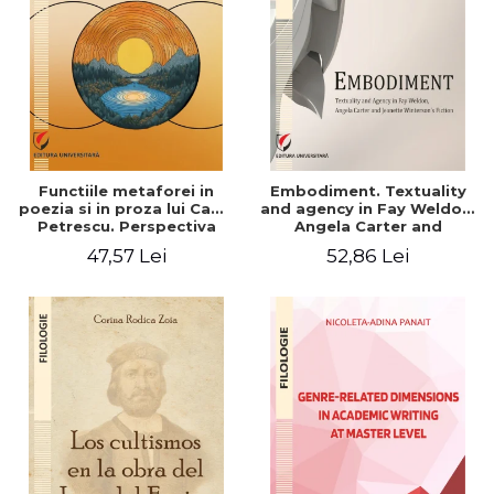
Functiile metaforei in
Embodiment. Textuality
poezia si in proza lui Camil
and agency in Fay Weldon,
Petrescu. Perspectiva
Angela Carter and
hermeneutica
Jeanette Winterson's
47,57 Lei
52,86 Lei
fiction