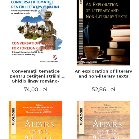
Conversaţii tematice
An exploration of literary
pentru cetăţeni străini.
and non-literary texts
Ghid bilingv româno-
englez cu vocabular
74,00 Lei
52,86 Lei
practic/Conversation
topics for foreign citizens.
Bilingual Romanian-English
guide with practical
vocabulary