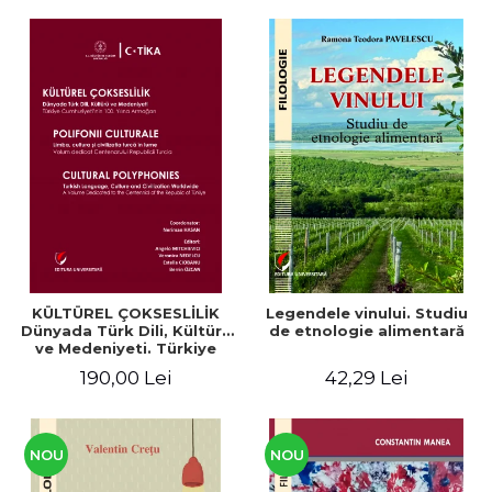
KÜLTÜREL ÇOKSESLİLİK
Legendele vinului. Studiu
Dünyada Türk Dili, Kültürü
de etnologie alimentară
ve Medeniyeti. Türkiye
Cumhuriyeti’nin 100. Yılına
190,00 Lei
42,29 Lei
Armağan/ POLIFONII
CULTURALE Limba, cultura
și civilizația turcă în lume.
Volum dedicat
Centenarului
NOU
NOU