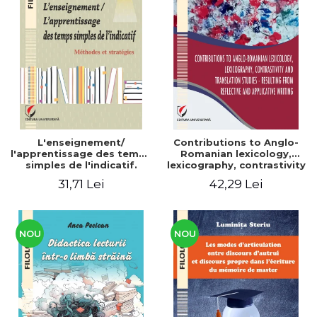
L'enseignement/
Contributions to Anglo-
l'apprentissage des temps
Romanian lexicology,
simples de l'indicatif.
lexicography, contrastivity
Méthodes et stratégies
and translation studies -
31,71 Lei
42,29 Lei
Resulting from reflective
and applicative writing
NOU
NOU