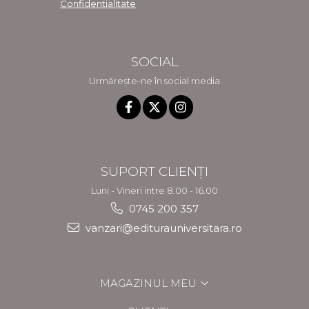
Confidentialitate
SOCIAL
Urmărește-ne în social media
SUPORT CLIENȚI
Luni - Vineri intre 8.00 - 16.00
0745 200 357
vanzari@editurauniversitara.ro
MAGAZINUL MEU