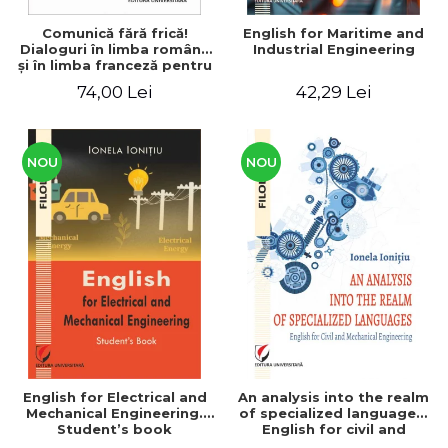
Comunică fără frică!
English for Maritime and
Dialoguri în limba română
Industrial Engineering
şi în limba franceză pentru
cetăţenii
74,00 Lei
42,29 Lei
străini/Communique sans
peur! Dialogues en
roumain et en français
pour les citoyens
étrangers
NOU
NOU
English for Electrical and
An analysis into the realm
Mechanical Engineering.
of specialized languages.
Student’s book
English for civil and
mechanical engineering