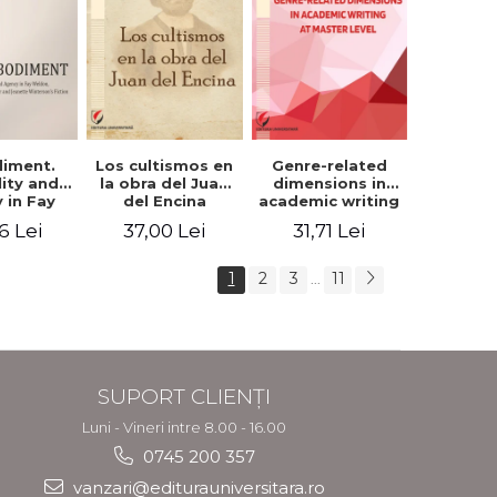
iment.
Los cultismos en
Genre-related
lity and
la obra del Juan
dimensions in
 in Fay
del Encina
academic writing
, Angela
at master level -
6 Lei
37,00 Lei
31,71 Lei
er and
Nicoleta-Adina
nette
Panait
rson's
1
2
3
11
...
tion
SUPORT CLIENȚI
Luni - Vineri intre 8.00 - 16.00
0745 200 357
vanzari@editurauniversitara.ro