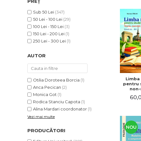
PREȚ
ADMINISTRATIVE
Cum Cumpăr
ȘTIINȚE ECONOMICE
Sub 50 Lei
(347)
Livrare
50 Lei - 100 Lei
(29)
ȘTIINȚE EXACTE
Politica de Retur
100 Lei - 150 Lei
(3)
EDUCAȚIE FIZICĂ ȘI SPORT
Formular de Retur
150 Lei - 200 Lei
(1)
PREUNIVERSITARIA
250 Lei - 300 Lei
(1)
Distribuitori
TIMP LIBER
ÎN CURS DE APARIȚIE
AUTOR
NOUTĂȚI
PACHETE DE STUDIU
Limba
Otilia Doroteea Borcia
(1)
PROMOȚIILE LUNII
pentru 
Anca Pecican
(2)
non-n
ULTIMELE EXEMPLARE
Teorie, e
Monica Got
(1)
60,0
teste. N
Rodica Stanciu Capota
(1)
Alina Mardari coordonator
(1)
Vezi mai multe
NOU
PRODUCĂTORI