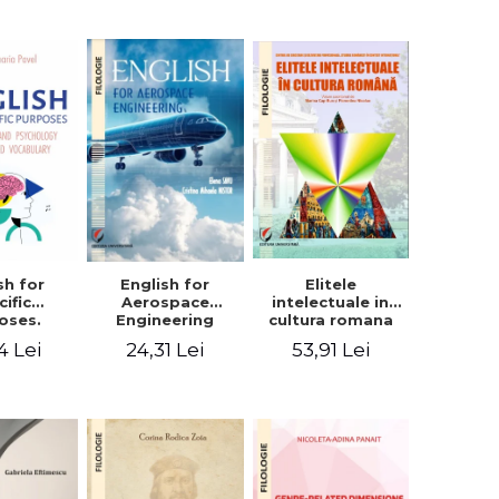
sh for
Elitele
English for
cific
intelectuale in
Aerospace
oses.
cultura romana
Engineering
ogy and
4 Lei
53,91 Lei
24,31 Lei
hology
alized
bulary