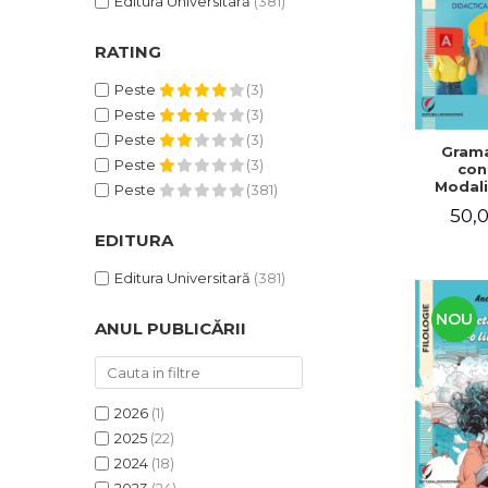
Editura Universitară
(381)
RATING
Peste
(3)
Peste
(3)
Peste
(3)
Grama
Peste
(3)
con
Modali
Peste
(381)
dezvo
50,0
compet
de com
EDITURA
Didacti
fra
Editura Universitară
(381)
NOU
ANUL PUBLICĂRII
2026
(1)
2025
(22)
2024
(18)