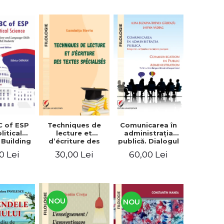
C of ESP
Techniques de
Comunicarea în
litical
lecture et
administraţia
 Building
d’écriture des
publică. Dialogul
lary and
textes
stat – cetăţean în
0 Lei
30,00 Lei
60,00 Lei
e skills
spécialisés
context naţional
students
şi european /
Communication
in public
administration .
The state-citizen
NOU
NOU
dialogue in
national and
European