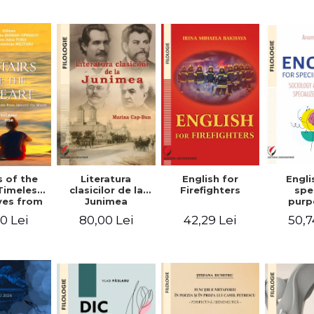
-English-
English – Russian
practic/Conversation
rman
– German
topics for
foreign citizens.
Bilingual
Romanian-
English guide
with practical
vocabulary
Literatura
Engli
s of the
English for
clasicilor de la
spe
Timeless
Firefighters
Junimea
purp
ves from
Sociol
nd the
80,00 Lei
50,7
0 Lei
42,29 Lei
psyc
 Volume
speci
ne
voca