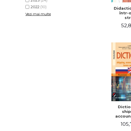
2023
(24)
2022
(10)
Didactic
într-
Vezi mai multe
str
52,8
Dictio
ship
accoun
comm
105,
term
expre