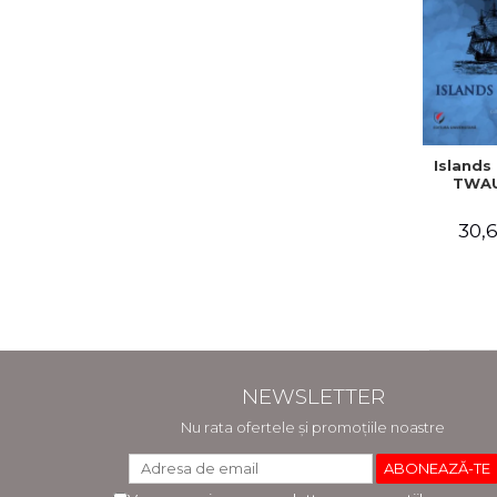
Islands 
TWAU
30,6
NEWSLETTER
Nu rata ofertele și promoțiile noastre