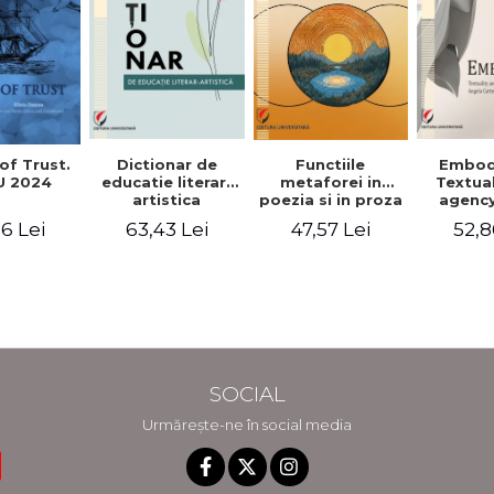
Functiile
of Trust.
Dictionar de
Embod
metaforei in
 2024
educatie literar-
Textua
poezia si in proza
artistica
agency
lui Camil
Weldon
47,57 Lei
6 Lei
63,43 Lei
52,8
Petrescu.
Cart
Perspectiva
Jea
hermeneutica
Winte
fic
SOCIAL
Urmărește-ne în social media