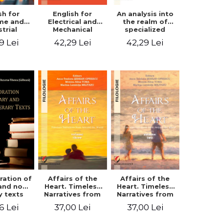
sh for
An analysis into
English for
ime and
the realm of
Electrical and
strial
specialized
Mechanical
eering
languages.
Engineering.
9 Lei
42,29 Lei
42,29 Lei
English for civil
Student’s book
and mechanical
engineering
ration of
Affairs of the
Affairs of the
 and non-
Heart. Timeless
Heart. Timeless
ry texts
Narratives from
Narratives from
Around the
Around the
6 Lei
37,00 Lei
37,00 Lei
World. Volume
World. Volume
three
two