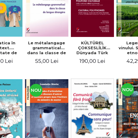
tica în
Le métalangage
KÜLTÜREL
Lege
text.
grammatical
ÇOKSESLİLİK
vinului.
tate de
dans la classe de
Dünyada Türk
etno
ltare a
langue étrangère
Dili, Kültürü ve
alim
0 Lei
55,00 Lei
190,00 Lei
42,2
enţelor
Medeniyeti.
unicare.
Türkiye
ca limbii
Cumhuriyeti’nin
nceze
100. Yılına
Armağan/
POLIFONII
NOU
NOU
CULTURALE
Limba, cultura și
civilizația turcă în
lume. Volum
dedicat
Centenarului