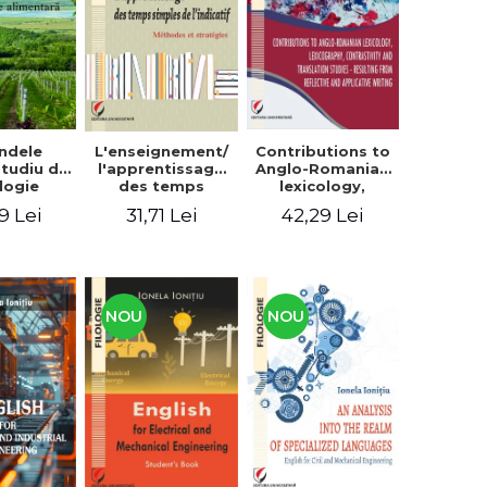
context
ndele
L'enseignement/
Contributions to
 Studiu de
l'apprentissage
Anglo-Romanian
logie
des temps
lexicology,
entară
simples de
lexicography,
9 Lei
31,71 Lei
42,29 Lei
l'indicatif.
contrastivity and
Méthodes et
translation
stratégies
studies -
Resulting from
reflective and
applicative
NOU
NOU
writing