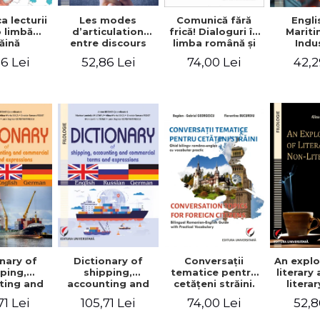
a lecturii
Les modes
Engli
Comunică fără
o limbă
d’articulation
Marit
frică! Dialoguri în
ăină
entre discours
Indu
limba română şi
d’autrui et
Engin
în limba franceză
6 Lei
52,86 Lei
42,2
74,00 Lei
discours propre
pentru cetăţenii
dans l’écriture du
străini/Communique
mémoire de
sans peur!
master
Dialogues en
roumain et en
français pour les
citoyens
étrangers
nary of
Dictionary of
Conversaţii
An explo
ping,
shipping,
tematice pentru
literary
ting and
accounting and
cetăţeni străini.
litera
ercial
commercial
Ghid bilingv
71 Lei
105,71 Lei
74,00 Lei
52,8
s and
terms and
româno-englez
ssions.
expressions.
cu vocabular