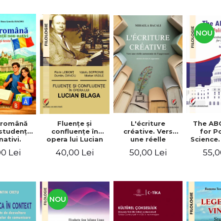
NOU
Fluenţe şi
L'écriture
The AB
 română
confluenţe în
créative. Vers
for Po
studenţii
opera lui Lucian
une réelle
Science.
ativi.
Blaga
autonomie de
vocabu
xerciţii şi
40,00 Lei
50,00 Lei
55,0
0 Lei
l'apprenant, Éd.
languag
ivel A1-B2
révisée et
for BA 
augmentée
NOU