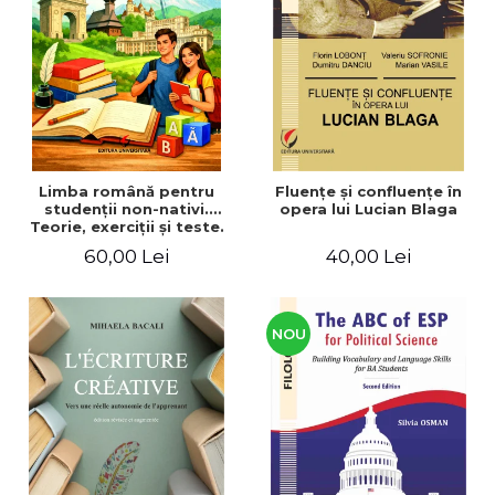
ADMINISTRATIVE
Cum Cumpăr
ȘTIINȚE ECONOMICE
Livrare
ȘTIINȚE EXACTE
Politica de Retur
EDUCAȚIE FIZICĂ ȘI SPORT
Formular de Retur
PREUNIVERSITARIA
Distribuitori
TIMP LIBER
ÎN CURS DE APARIȚIE
Limba română pentru
Fluenţe şi confluenţe în
studenţii non-nativi.
opera lui Lucian Blaga
NOUTĂȚI
Teorie, exerciţii şi teste.
Nivel A1-B2
PACHETE DE STUDIU
60,00 Lei
40,00 Lei
PROMOȚIILE LUNII
ULTIMELE EXEMPLARE
NOU