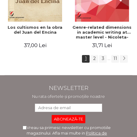
Los cultismos en la obra
Genre-related dimensions
del Juan del Encina
in academic writing at
master level - Nicoleta-
Adina Panait
37,00 Lei
31,71 Lei
1
2
3
11
...
NEWSLETTER
Nu rata ofertele și promoțiile noastre
Vreau sa primesc newsletter cu promotiile
magazinului. Afla mai multe in
Politica de