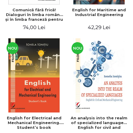
Comunică fără frică!
English for Maritime and
Dialoguri în limba română
Industrial Engineering
şi în limba franceză pentru
cetăţenii
74,00 Lei
42,29 Lei
străini/Communique sans
peur! Dialogues en
roumain et en français
pour les citoyens
étrangers
NOU
NOU
English for Electrical and
An analysis into the realm
Mechanical Engineering.
of specialized languages.
Student’s book
English for civil and
mechanical engineering