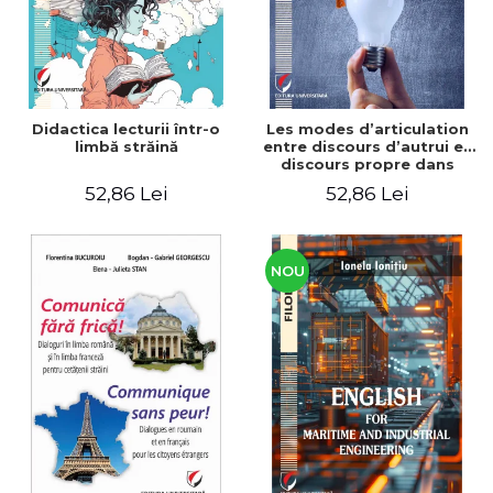
Didactica lecturii într-o
Les modes d’articulation
limbă străină
entre discours d’autrui et
discours propre dans
l’écriture du mémoire de
52,86 Lei
52,86 Lei
master
NOU