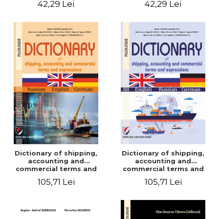
42,29 Lei
42,29 Lei
Dictionary of shipping,
Dictionary of shipping,
accounting and
accounting and
commercial terms and
commercial terms and
expressions. Russian-
expressions. English –
105,71 Lei
105,71 Lei
English-German
Russian – German