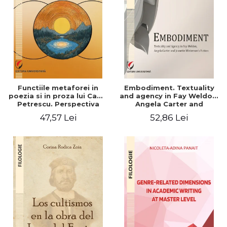
Functiile metaforei in
Embodiment. Textuality
poezia si in proza lui Camil
and agency in Fay Weldon,
Petrescu. Perspectiva
Angela Carter and
hermeneutica
Jeanette Winterson's
47,57 Lei
52,86 Lei
fiction