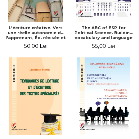
L'écriture créative. Vers
The ABC of ESP for
une réelle autonomie de
Political Science. Building
l'apprenant, Éd. révisée et
vocabulary and language
augmentée
skills for BA students
50,00 Lei
55,00 Lei