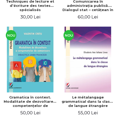
Techniques de lecture et
Comunicarea în
d’écriture des textes
administraţia publică.
spécialisés
Dialogul stat – cetăţean în
context naţional şi
30,00 Lei
60,00 Lei
european / Communication
in public administration .
The state-citizen dialogue
in national and European
context
NOU
NOU
Gramatica în context.
Le métalangage
Modalitate de dezvoltare a
grammatical dans la classe
competenţelor de
de langue étrangère
comunicare. Didactica
50,00 Lei
55,00 Lei
limbii franceze