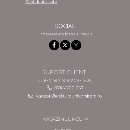
Confidentialitate
SOCIAL
Urmărește-ne în social media
SUPORT CLIENȚI
Luni - Vineri intre 8.00 - 16.00
0745 200 357
vanzari@editurauniversitara.ro
MAGAZINUL MEU