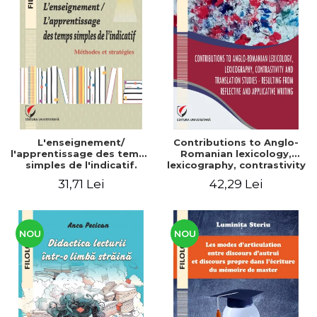
L'enseignement/
Contributions to Anglo-
l'apprentissage des temps
Romanian lexicology,
simples de l'indicatif.
lexicography, contrastivity
Méthodes et stratégies
and translation studies -
31,71 Lei
42,29 Lei
Resulting from reflective
and applicative writing
NOU
NOU