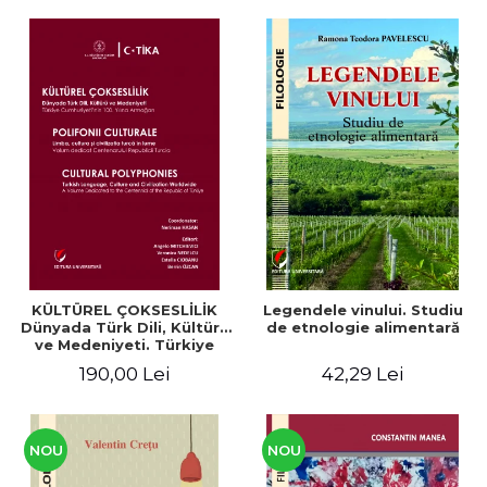
KÜLTÜREL ÇOKSESLİLİK
Legendele vinului. Studiu
Dünyada Türk Dili, Kültürü
de etnologie alimentară
ve Medeniyeti. Türkiye
Cumhuriyeti’nin 100. Yılına
190,00 Lei
42,29 Lei
Armağan/ POLIFONII
CULTURALE Limba, cultura
și civilizația turcă în lume.
Volum dedicat
Centenarului
NOU
NOU