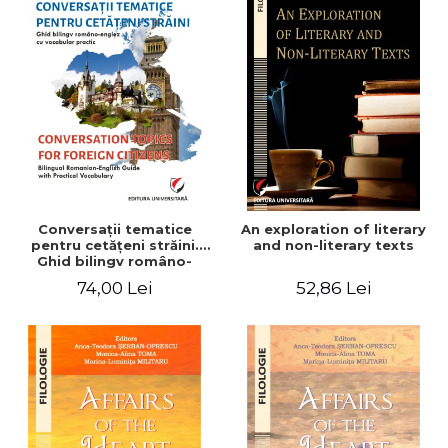
Conversaţii tematice
An exploration of literary
pentru cetăţeni străini.
and non-literary texts
Ghid bilingv româno-
englez cu vocabular
74,00 Lei
52,86 Lei
practic/Conversation
topics for foreign citizens.
Bilingual Romanian-English
guide with practical
vocabulary