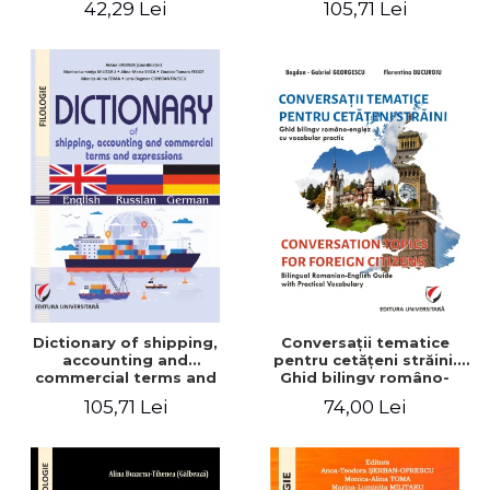
42,29 Lei
105,71 Lei
English-German
Dictionary of shipping,
Conversaţii tematice
accounting and
pentru cetăţeni străini.
commercial terms and
Ghid bilingv româno-
expressions. English –
englez cu vocabular
105,71 Lei
74,00 Lei
Russian – German
practic/Conversation
topics for foreign citizens.
Bilingual Romanian-English
guide with practical
vocabulary