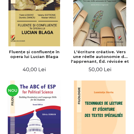
ADMINISTRATIVE
Cum Cumpăr
ȘTIINȚE ECONOMICE
Livrare
ȘTIINȚE EXACTE
Politica de Retur
EDUCAȚIE FIZICĂ ȘI SPORT
Formular de Retur
PREUNIVERSITARIA
Distribuitori
TIMP LIBER
ÎN CURS DE APARIȚIE
Fluenţe şi confluenţe în
L'écriture créative. Vers
opera lui Lucian Blaga
une réelle autonomie de
NOUTĂȚI
l'apprenant, Éd. révisée et
augmentée
PACHETE DE STUDIU
40,00 Lei
50,00 Lei
PROMOȚIILE LUNII
ULTIMELE EXEMPLARE
NOU