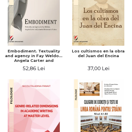
Embodiment. Textuality
Los cultismos en la obra
and agency in Fay Weldon,
del Juan del Encina
Angela Carter and
Jeanette Winterson's
52,86 Lei
37,00 Lei
fiction