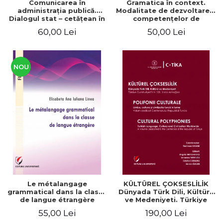
Comunicarea în
Gramatica în context.
administraţia publică.
Modalitate de dezvoltare a
Dialogul stat – cetăţean în
competenţelor de
context naţional şi
comunicare. Didactica
60,00 Lei
50,00 Lei
european / Communication
limbii franceze
in public administration .
The state-citizen dialogue
in national and European
context
NOU
Le métalangage
KÜLTÜREL ÇOKSESLİLİK
grammatical dans la classe
Dünyada Türk Dili, Kültürü
de langue étrangère
ve Medeniyeti. Türkiye
Cumhuriyeti’nin 100. Yılına
55,00 Lei
190,00 Lei
Armağan/ POLIFONII