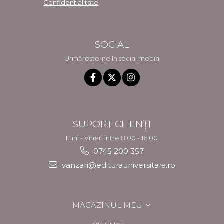
Confidentialitate
SOCIAL
Urmărește-ne în social media
SUPORT CLIENȚI
Luni - Vineri intre 8.00 - 16.00
0745 200 357
vanzari@editurauniversitara.ro
MAGAZINUL MEU