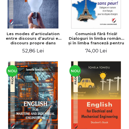
Les modes d’articulation
Comunică fără frică!
entre discours d’autrui et
Dialoguri în limba română
discours propre dans
şi în limba franceză pentru
l’écriture du mémoire de
cetăţenii
52,86 Lei
74,00 Lei
master
străini/Communique sans
peur! Dialogues en
roumain et en français
pour les citoyens
étrangers
NOU
NOU