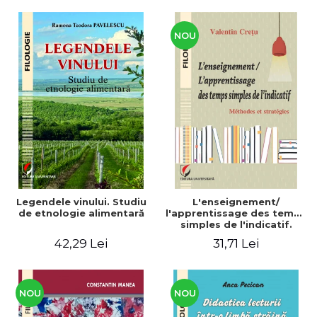
CULTURALE Limba, cultura
și civilizația turcă în lume.
Volum dedicat
Centenarului
NOU
Legendele vinului. Studiu
L'enseignement/
de etnologie alimentară
l'apprentissage des temps
simples de l'indicatif.
Méthodes et stratégies
42,29 Lei
31,71 Lei
NOU
NOU