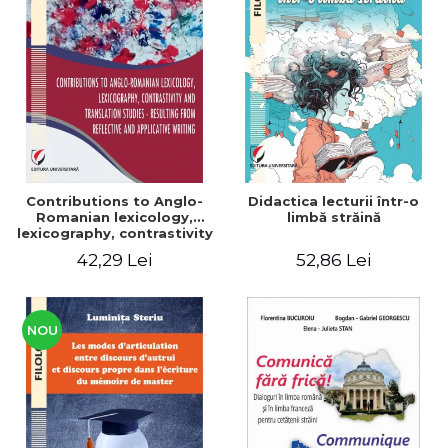
Contributions to Anglo-
Didactica lecturii într-o
Romanian lexicology,
limbă străină
lexicography, contrastivity
and translation studies -
42,29 Lei
52,86 Lei
Resulting from reflective
and applicative writing
NOU