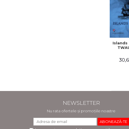
Islands 
TWAU
30,6
NEWSLETTER
Nu rata ofertele și promoțiile noastre