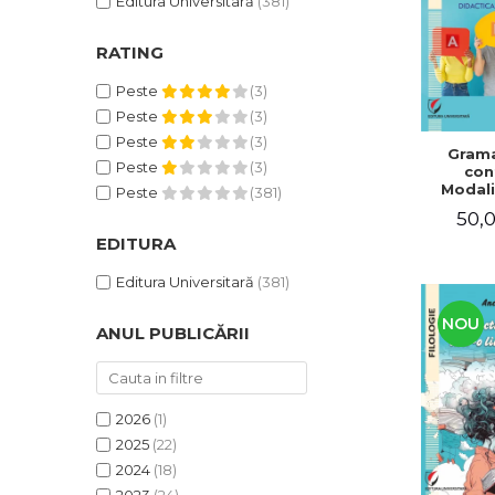
Editura Universitară
(381)
RATING
Peste
(3)
Peste
(3)
Peste
(3)
Grama
Peste
(3)
con
Modali
Peste
(381)
dezvo
50,0
compet
de com
EDITURA
Didacti
fra
Editura Universitară
(381)
NOU
ANUL PUBLICĂRII
2026
(1)
2025
(22)
2024
(18)