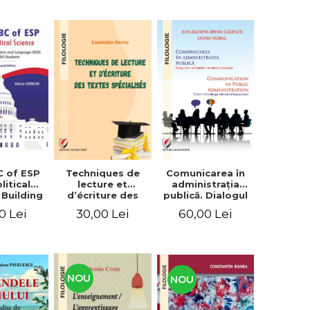
C of ESP
Techniques de
Comunicarea în
litical
lecture et
administraţia
 Building
d’écriture des
publică. Dialogul
lary and
textes
stat – cetăţean în
0 Lei
30,00 Lei
60,00 Lei
e skills
spécialisés
context naţional
students
şi european /
Communication
in public
administration .
The state-citizen
NOU
NOU
dialogue in
national and
European