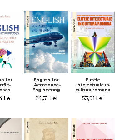
sh for
Elitele
English for
cific
intelectuale in
Aerospace
oses.
cultura romana
Engineering
ogy and
4 Lei
53,91 Lei
24,31 Lei
hology
alized
bulary