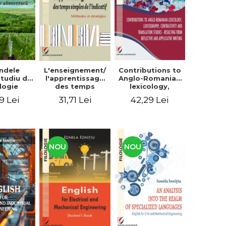
context
ndele
L'enseignement/
Contributions to
 Studiu de
l'apprentissage
Anglo-Romanian
logie
des temps
lexicology,
entară
simples de
lexicography,
9 Lei
31,71 Lei
42,29 Lei
l'indicatif.
contrastivity and
Méthodes et
translation
stratégies
studies -
Resulting from
reflective and
applicative
NOU
NOU
writing