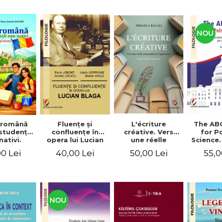
NOU
Fluenţe şi
L'écriture
The AB
 română
confluenţe în
créative. Vers
for Po
studenţii
opera lui Lucian
une réelle
Science.
ativi.
Blaga
autonomie de
vocabu
xerciţii şi
40,00 Lei
50,00 Lei
55,0
0 Lei
l'apprenant, Éd.
languag
ivel A1-B2
révisée et
for BA 
augmentée
NOU