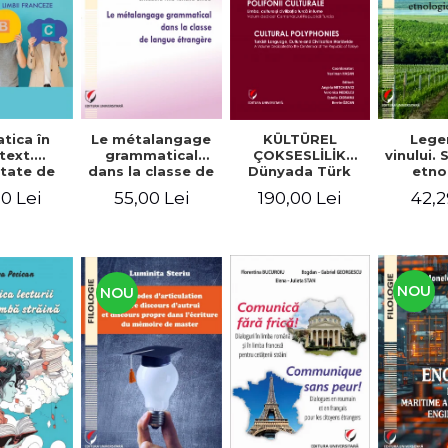
tica în
Le métalangage
KÜLTÜREL
Lege
text.
grammatical
ÇOKSESLİLİK
vinului.
tate de
dans la classe de
Dünyada Türk
etno
ltare a
langue étrangère
Dili, Kültürü ve
alim
0 Lei
55,00 Lei
190,00 Lei
42,2
enţelor
Medeniyeti.
unicare.
Türkiye
ca limbii
Cumhuriyeti’nin
nceze
100. Yılına
Armağan/
POLIFONII
NOU
NOU
CULTURALE
Limba, cultura și
civilizația turcă în
lume. Volum
dedicat
Centenarului