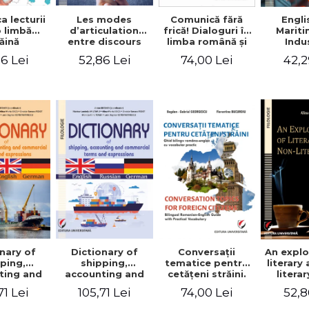
a lecturii
Les modes
Engli
Comunică fără
o limbă
d’articulation
Marit
frică! Dialoguri în
ăină
entre discours
Indu
limba română şi
d’autrui et
Engin
în limba franceză
6 Lei
52,86 Lei
42,2
74,00 Lei
discours propre
pentru cetăţenii
dans l’écriture du
străini/Communique
mémoire de
sans peur!
master
Dialogues en
roumain et en
français pour les
citoyens
étrangers
nary of
Dictionary of
Conversaţii
An explo
ping,
shipping,
tematice pentru
literary
ting and
accounting and
cetăţeni străini.
litera
ercial
commercial
Ghid bilingv
71 Lei
105,71 Lei
74,00 Lei
52,8
s and
terms and
româno-englez
ssions.
expressions.
cu vocabular