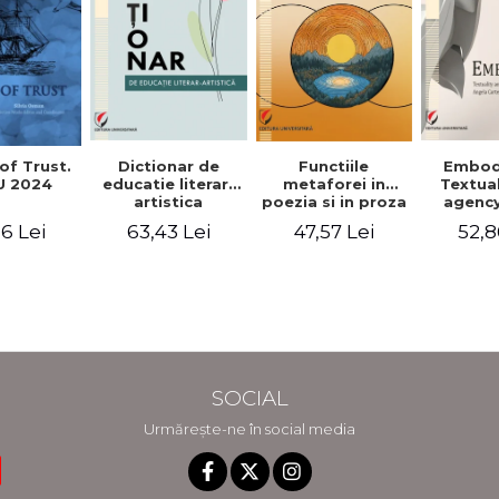
Functiile
of Trust.
Dictionar de
Embod
metaforei in
 2024
educatie literar-
Textua
poezia si in proza
artistica
agency
lui Camil
Weldon
47,57 Lei
6 Lei
63,43 Lei
52,8
Petrescu.
Cart
Perspectiva
Jea
hermeneutica
Winte
fic
SOCIAL
Urmărește-ne în social media