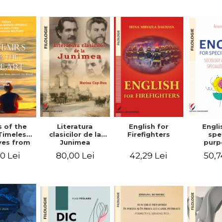
-English-
English – Russian
practic/Conversation
rman
– German
topics for
foreign citizens.
Bilingual
Romanian-
English guide
with practical
vocabulary
Literatura
Engli
s of the
English for
clasicilor de la
spe
Timeless
Firefighters
Junimea
purp
ves from
Sociol
nd the
80,00 Lei
50,7
0 Lei
42,29 Lei
psyc
 Volume
speci
ne
voca