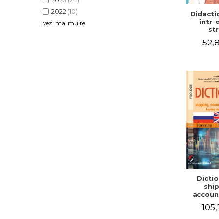
2023
(24)
2022
(10)
Didactic
într-
Vezi mai multe
str
52,8
Dictio
ship
accoun
comm
105,
term
expre