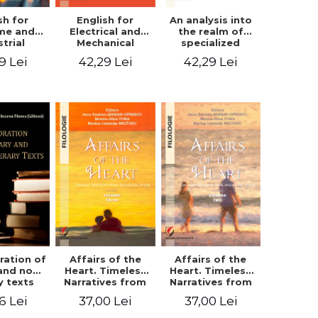
sh for
An analysis into
English for
ime and
the realm of
Electrical and
strial
specialized
Mechanical
eering
languages.
Engineering.
9 Lei
42,29 Lei
42,29 Lei
English for civil
Student’s book
and mechanical
engineering
ration of
Affairs of the
Affairs of the
 and non-
Heart. Timeless
Heart. Timeless
ry texts
Narratives from
Narratives from
Around the
Around the
6 Lei
37,00 Lei
37,00 Lei
World. Volume
World. Volume
three
two