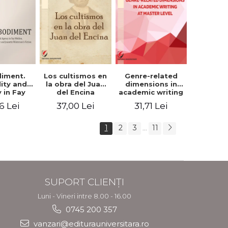
iment.
Los cultismos en
Genre-related
lity and
la obra del Juan
dimensions in
 in Fay
del Encina
academic writing
, Angela
at master level -
6 Lei
37,00 Lei
31,71 Lei
er and
Nicoleta-Adina
nette
Panait
rson's
1
2
3
11
...
tion
SUPORT CLIENȚI
Luni - Vineri intre 8.00 - 16.00
0745 200 357
vanzari@editurauniversitara.ro