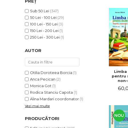
PREȚ
ADMINISTRATIVE
Cum Cumpăr
ȘTIINȚE ECONOMICE
Sub 50 Lei
(347)
Livrare
50 Lei - 100 Lei
(29)
ȘTIINȚE EXACTE
Politica de Retur
100 Lei - 150 Lei
(3)
EDUCAȚIE FIZICĂ ȘI SPORT
Formular de Retur
150 Lei - 200 Lei
(1)
PREUNIVERSITARIA
250 Lei - 300 Lei
(1)
Distribuitori
TIMP LIBER
ÎN CURS DE APARIȚIE
AUTOR
NOUTĂȚI
PACHETE DE STUDIU
Limba
Otilia Doroteea Borcia
(1)
PROMOȚIILE LUNII
pentru 
Anca Pecican
(2)
non-n
ULTIMELE EXEMPLARE
Teorie, e
Monica Got
(1)
60,0
teste. N
Rodica Stanciu Capota
(1)
Alina Mardari coordonator
(1)
Vezi mai multe
NOU
PRODUCĂTORI