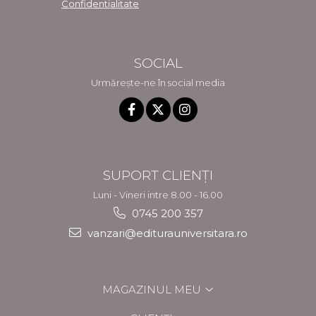
Confidentialitate
SOCIAL
Urmărește-ne în social media
SUPORT CLIENȚI
Luni - Vineri intre 8.00 - 16.00
0745 200 357
vanzari@editurauniversitara.ro
MAGAZINUL MEU