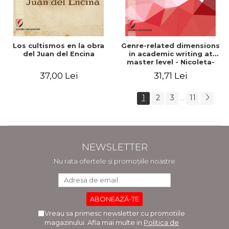
Los cultismos en la obra
Genre-related dimensions
del Juan del Encina
in academic writing at
master level - Nicoleta-
Adina Panait
37,00 Lei
31,71 Lei
1
2
3
11
...
NEWSLETTER
Nu rata ofertele și promoțiile noastre
Vreau sa primesc newsletter cu promotiile
magazinului. Afla mai multe in
Politica de