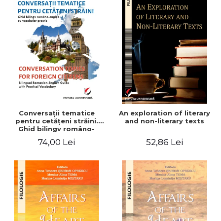
Conversaţii tematice
An exploration of literary
pentru cetăţeni străini.
and non-literary texts
Ghid bilingv româno-
englez cu vocabular
74,00 Lei
52,86 Lei
practic/Conversation
topics for foreign citizens.
Bilingual Romanian-English
guide with practical
vocabulary