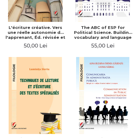
L'écriture créative. Vers
The ABC of ESP for
une réelle autonomie de
Political Science. Building
l'apprenant, Éd. révisée et
vocabulary and language
augmentée
skills for BA students
50,00 Lei
55,00 Lei