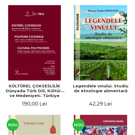
KÜLTÜREL ÇOKSESLİLİK
Legendele vinului. Studiu
Dünyada Türk Dili, Kültürü
de etnologie alimentară
ve Medeniyeti. Türkiye
Cumhuriyeti’nin 100. Yılına
190,00 Lei
42,29 Lei
Armağan/ POLIFONII
CULTURALE Limba, cultura
și civilizația turcă în lume.
Volum dedicat
Centenarului
NOU
NOU