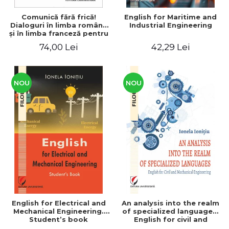
Comunică fără frică!
English for Maritime and
Dialoguri în limba română
Industrial Engineering
şi în limba franceză pentru
cetăţenii
74,00 Lei
42,29 Lei
străini/Communique sans
peur! Dialogues en
roumain et en français
pour les citoyens
étrangers
NOU
NOU
English for Electrical and
An analysis into the realm
Mechanical Engineering.
of specialized languages.
Student’s book
English for civil and
mechanical engineering