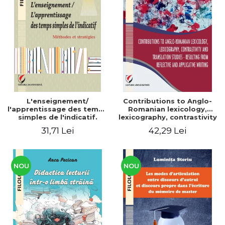
L'enseignement/
Contributions to Anglo-
l'apprentissage des temps
Romanian lexicology,
simples de l'indicatif.
lexicography, contrastivity
Méthodes et stratégies
and translation studies -
31,71 Lei
42,29 Lei
Resulting from reflective
and applicative writing
NOU
NOU