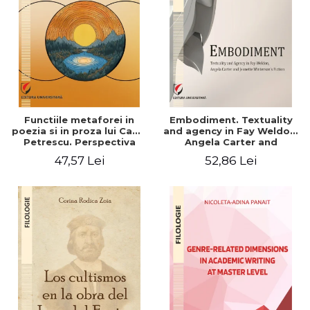
Functiile metaforei in
Embodiment. Textuality
poezia si in proza lui Camil
and agency in Fay Weldon,
Petrescu. Perspectiva
Angela Carter and
hermeneutica
Jeanette Winterson's
47,57 Lei
52,86 Lei
fiction