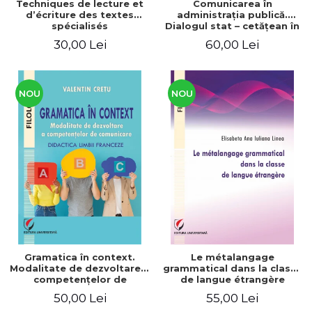
Techniques de lecture et
Comunicarea în
d’écriture des textes
administraţia publică.
spécialisés
Dialogul stat – cetăţean în
context naţional şi
30,00 Lei
60,00 Lei
european / Communication
in public administration .
The state-citizen dialogue
in national and European
context
NOU
NOU
Gramatica în context.
Le métalangage
Modalitate de dezvoltare a
grammatical dans la classe
competenţelor de
de langue étrangère
comunicare. Didactica
50,00 Lei
55,00 Lei
limbii franceze