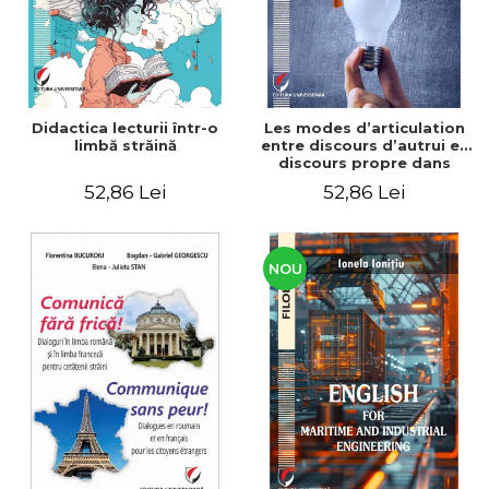
Didactica lecturii într-o
Les modes d’articulation
limbă străină
entre discours d’autrui et
discours propre dans
l’écriture du mémoire de
52,86 Lei
52,86 Lei
master
NOU