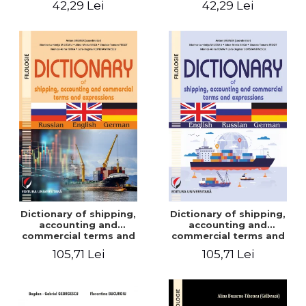
42,29 Lei
42,29 Lei
Dictionary of shipping,
Dictionary of shipping,
accounting and
accounting and
commercial terms and
commercial terms and
expressions. Russian-
expressions. English –
105,71 Lei
105,71 Lei
English-German
Russian – German