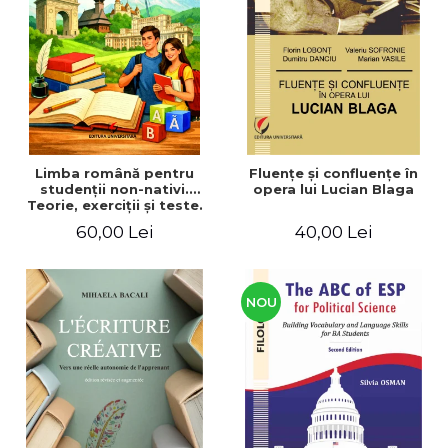
ADMINISTRATIVE
Cum Cumpăr
ȘTIINȚE ECONOMICE
Livrare
ȘTIINȚE EXACTE
Politica de Retur
EDUCAȚIE FIZICĂ ȘI SPORT
Formular de Retur
PREUNIVERSITARIA
Distribuitori
TIMP LIBER
ÎN CURS DE APARIȚIE
Limba română pentru
Fluenţe şi confluenţe în
studenţii non-nativi.
opera lui Lucian Blaga
NOUTĂȚI
Teorie, exerciţii şi teste.
Nivel A1-B2
PACHETE DE STUDIU
60,00 Lei
40,00 Lei
PROMOȚIILE LUNII
ULTIMELE EXEMPLARE
NOU