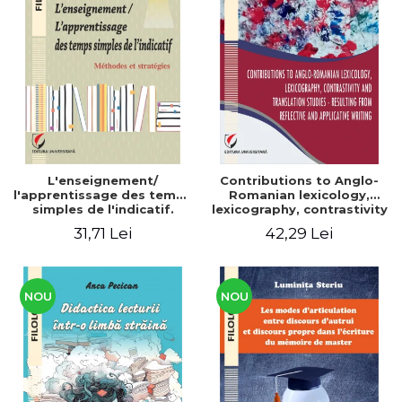
L'enseignement/
Contributions to Anglo-
l'apprentissage des temps
Romanian lexicology,
simples de l'indicatif.
lexicography, contrastivity
Méthodes et stratégies
and translation studies -
31,71 Lei
42,29 Lei
Resulting from reflective
and applicative writing
NOU
NOU