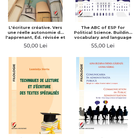
L'écriture créative. Vers
The ABC of ESP for
une réelle autonomie de
Political Science. Building
l'apprenant, Éd. révisée et
vocabulary and language
augmentée
skills for BA students
50,00 Lei
55,00 Lei