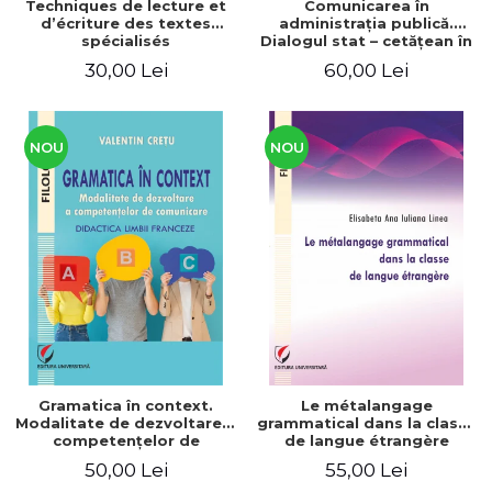
Techniques de lecture et
Comunicarea în
d’écriture des textes
administraţia publică.
spécialisés
Dialogul stat – cetăţean în
context naţional şi
30,00 Lei
60,00 Lei
european / Communication
in public administration .
The state-citizen dialogue
in national and European
context
NOU
NOU
Gramatica în context.
Le métalangage
Modalitate de dezvoltare a
grammatical dans la classe
competenţelor de
de langue étrangère
comunicare. Didactica
50,00 Lei
55,00 Lei
limbii franceze