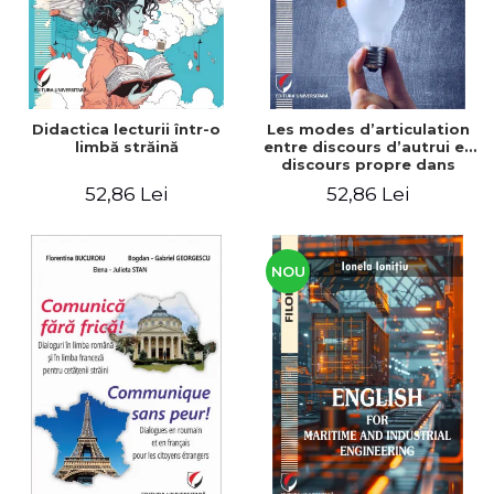
Didactica lecturii într-o
Les modes d’articulation
limbă străină
entre discours d’autrui et
discours propre dans
l’écriture du mémoire de
52,86 Lei
52,86 Lei
master
NOU