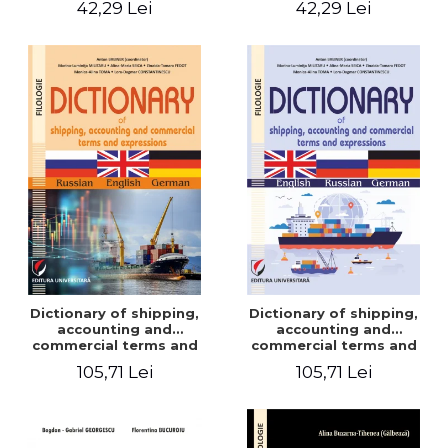
42,29 Lei
42,29 Lei
Dictionary of shipping,
Dictionary of shipping,
accounting and
accounting and
commercial terms and
commercial terms and
expressions. Russian-
expressions. English –
105,71 Lei
105,71 Lei
English-German
Russian – German