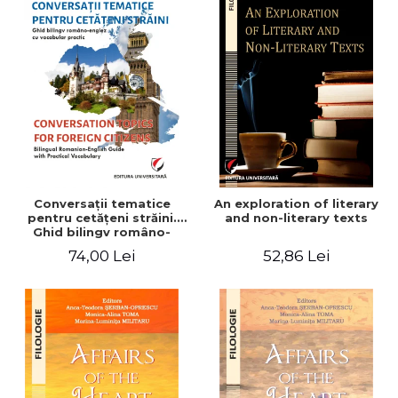
Conversaţii tematice
An exploration of literary
pentru cetăţeni străini.
and non-literary texts
Ghid bilingv româno-
englez cu vocabular
74,00 Lei
52,86 Lei
practic/Conversation
topics for foreign citizens.
Bilingual Romanian-English
guide with practical
vocabulary