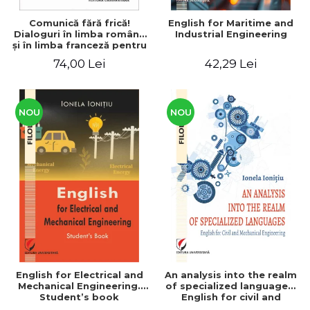
Comunică fără frică!
English for Maritime and
Dialoguri în limba română
Industrial Engineering
şi în limba franceză pentru
cetăţenii
74,00 Lei
42,29 Lei
străini/Communique sans
peur! Dialogues en
roumain et en français
pour les citoyens
étrangers
NOU
NOU
English for Electrical and
An analysis into the realm
Mechanical Engineering.
of specialized languages.
Student’s book
English for civil and
mechanical engineering