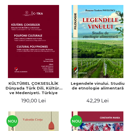
KÜLTÜREL ÇOKSESLİLİK
Legendele vinului. Studiu
Dünyada Türk Dili, Kültürü
de etnologie alimentară
ve Medeniyeti. Türkiye
Cumhuriyeti’nin 100. Yılına
190,00 Lei
42,29 Lei
Armağan/ POLIFONII
CULTURALE Limba, cultura
și civilizația turcă în lume.
Volum dedicat
Centenarului
NOU
NOU