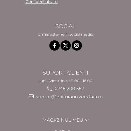
Confidentialitate
SOCIAL
Urmărește-ne în social media
SUPORT CLIENȚI
Luni - Vineri intre 8.00 - 16.00
0745 200 357
vanzari@editurauniversitara.ro
MAGAZINUL MEU