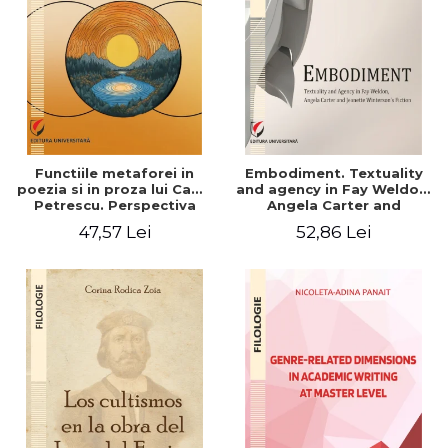
Functiile metaforei in
Embodiment. Textuality
poezia si in proza lui Camil
and agency in Fay Weldon,
Petrescu. Perspectiva
Angela Carter and
hermeneutica
Jeanette Winterson's
47,57 Lei
52,86 Lei
fiction