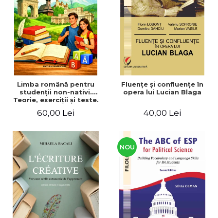
ADMINISTRATIVE
Cum Cumpăr
ȘTIINȚE ECONOMICE
Livrare
ȘTIINȚE EXACTE
Politica de Retur
EDUCAȚIE FIZICĂ ȘI SPORT
Formular de Retur
PREUNIVERSITARIA
Distribuitori
TIMP LIBER
ÎN CURS DE APARIȚIE
Limba română pentru
Fluenţe şi confluenţe în
studenţii non-nativi.
opera lui Lucian Blaga
NOUTĂȚI
Teorie, exerciţii şi teste.
Nivel A1-B2
PACHETE DE STUDIU
60,00 Lei
40,00 Lei
PROMOȚIILE LUNII
ULTIMELE EXEMPLARE
NOU