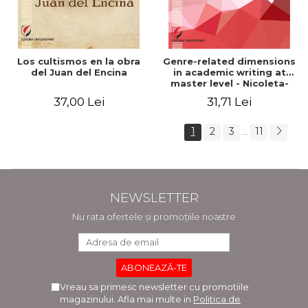
Los cultismos en la obra
Genre-related dimensions
del Juan del Encina
in academic writing at
master level - Nicoleta-
Adina Panait
37,00 Lei
31,71 Lei
1
2
3
11
...
NEWSLETTER
Nu rata ofertele și promoțiile noastre
Vreau sa primesc newsletter cu promotiile
magazinului. Afla mai multe in
Politica de