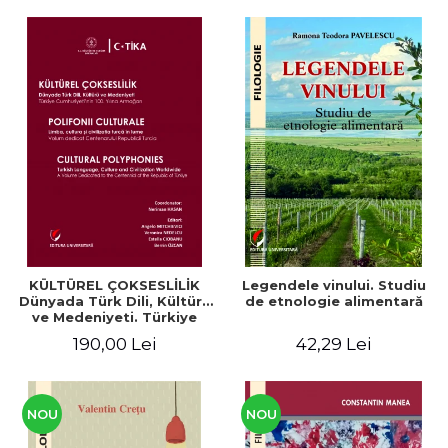
KÜLTÜREL ÇOKSESLİLİK
Legendele vinului. Studiu
Dünyada Türk Dili, Kültürü
de etnologie alimentară
ve Medeniyeti. Türkiye
Cumhuriyeti’nin 100. Yılına
190,00 Lei
42,29 Lei
Armağan/ POLIFONII
CULTURALE Limba, cultura
și civilizația turcă în lume.
Volum dedicat
Centenarului
NOU
NOU