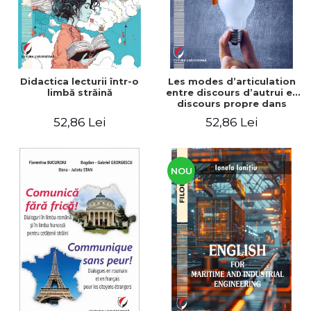
Didactica lecturii într-o
Les modes d’articulation
limbă străină
entre discours d’autrui et
discours propre dans
l’écriture du mémoire de
52,86 Lei
52,86 Lei
master
NOU