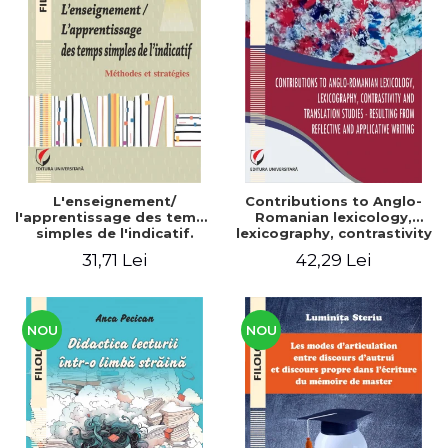
L'enseignement/
Contributions to Anglo-
l'apprentissage des temps
Romanian lexicology,
simples de l'indicatif.
lexicography, contrastivity
Méthodes et stratégies
and translation studies -
31,71 Lei
42,29 Lei
Resulting from reflective
and applicative writing
NOU
NOU