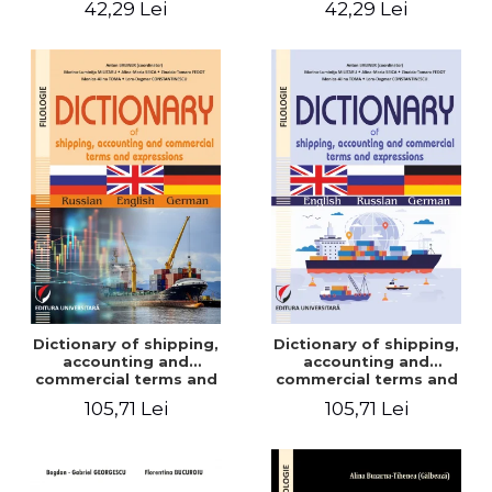
42,29 Lei
42,29 Lei
Dictionary of shipping,
Dictionary of shipping,
accounting and
accounting and
commercial terms and
commercial terms and
expressions. Russian-
expressions. English –
105,71 Lei
105,71 Lei
English-German
Russian – German