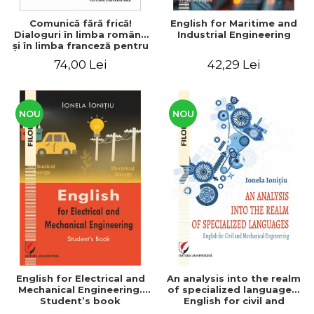
Comunică fără frică!
English for Maritime and
Dialoguri în limba română
Industrial Engineering
şi în limba franceză pentru
cetăţenii
74,00 Lei
42,29 Lei
străini/Communique sans
peur! Dialogues en
roumain et en français
pour les citoyens
étrangers
NOU
NOU
English for Electrical and
An analysis into the realm
Mechanical Engineering.
of specialized languages.
Student’s book
English for civil and
mechanical engineering