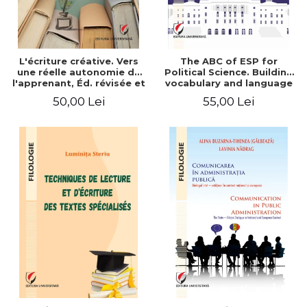
L'écriture créative. Vers
The ABC of ESP for
une réelle autonomie de
Political Science. Building
l'apprenant, Éd. révisée et
vocabulary and language
augmentée
skills for BA students
50,00 Lei
55,00 Lei