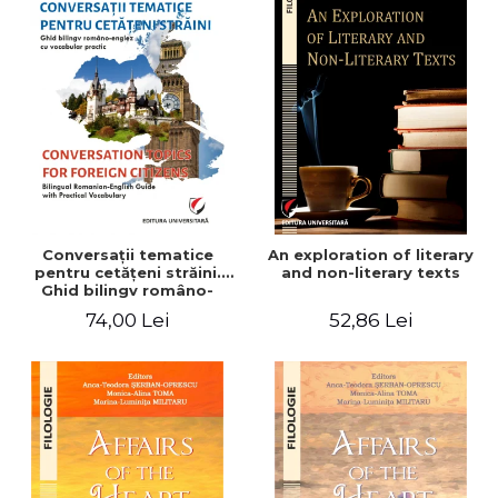
Conversaţii tematice
An exploration of literary
pentru cetăţeni străini.
and non-literary texts
Ghid bilingv româno-
englez cu vocabular
74,00 Lei
52,86 Lei
practic/Conversation
topics for foreign citizens.
Bilingual Romanian-English
guide with practical
vocabulary