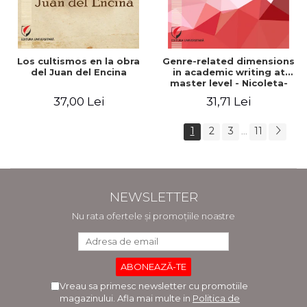
Los cultismos en la obra
Genre-related dimensions
del Juan del Encina
in academic writing at
master level - Nicoleta-
Adina Panait
37,00 Lei
31,71 Lei
1
2
3
11
...
NEWSLETTER
Nu rata ofertele și promoțiile noastre
Vreau sa primesc newsletter cu promotiile
magazinului. Afla mai multe in
Politica de