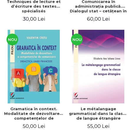
Techniques de lecture et
Comunicarea în
d’écriture des textes
administraţia publică.
spécialisés
Dialogul stat – cetăţean în
context naţional şi
30,00 Lei
60,00 Lei
european / Communication
in public administration .
The state-citizen dialogue
in national and European
context
NOU
NOU
Gramatica în context.
Le métalangage
Modalitate de dezvoltare a
grammatical dans la classe
competenţelor de
de langue étrangère
comunicare. Didactica
50,00 Lei
55,00 Lei
limbii franceze