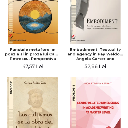
Functiile metaforei in
Embodiment. Textuality
poezia si in proza lui Camil
and agency in Fay Weldon,
Petrescu. Perspectiva
Angela Carter and
hermeneutica
Jeanette Winterson's
47,57 Lei
52,86 Lei
fiction