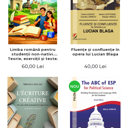
ADMINISTRATIVE
Cum Cumpăr
ȘTIINȚE ECONOMICE
Livrare
ȘTIINȚE EXACTE
Politica de Retur
EDUCAȚIE FIZICĂ ȘI SPORT
Formular de Retur
PREUNIVERSITARIA
Distribuitori
TIMP LIBER
ÎN CURS DE APARIȚIE
Limba română pentru
Fluenţe şi confluenţe în
studenţii non-nativi.
opera lui Lucian Blaga
NOUTĂȚI
Teorie, exerciţii şi teste.
Nivel A1-B2
PACHETE DE STUDIU
60,00 Lei
40,00 Lei
PROMOȚIILE LUNII
ULTIMELE EXEMPLARE
NOU