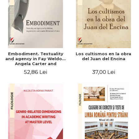
Embodiment. Textuality
Los cultismos en la obra
and agency in Fay Weldon,
del Juan del Encina
Angela Carter and
Jeanette Winterson's
52,86 Lei
37,00 Lei
fiction