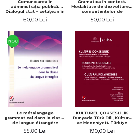
Comunicarea în
Gramatica în context.
administraţia publică.
Modalitate de dezvoltare a
Dialogul stat – cetăţean în
competenţelor de
context naţional şi
comunicare. Didactica
60,00 Lei
50,00 Lei
european / Communication
limbii franceze
in public administration .
The state-citizen dialogue
in national and European
context
NOU
Le métalangage
KÜLTÜREL ÇOKSESLİLİK
grammatical dans la classe
Dünyada Türk Dili, Kültürü
de langue étrangère
ve Medeniyeti. Türkiye
Cumhuriyeti’nin 100. Yılına
55,00 Lei
190,00 Lei
Armağan/ POLIFONII