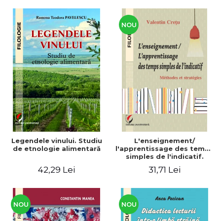
CULTURALE Limba, cultura
și civilizația turcă în lume.
Volum dedicat
Centenarului
NOU
Legendele vinului. Studiu
L'enseignement/
de etnologie alimentară
l'apprentissage des temps
simples de l'indicatif.
Méthodes et stratégies
42,29 Lei
31,71 Lei
NOU
NOU