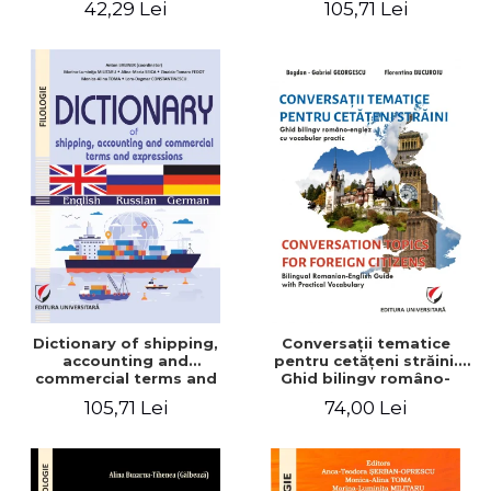
42,29 Lei
105,71 Lei
English-German
Dictionary of shipping,
Conversaţii tematice
accounting and
pentru cetăţeni străini.
commercial terms and
Ghid bilingv româno-
expressions. English –
englez cu vocabular
105,71 Lei
74,00 Lei
Russian – German
practic/Conversation
topics for foreign citizens.
Bilingual Romanian-English
guide with practical
vocabulary