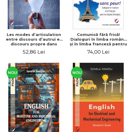
Les modes d’articulation
Comunică fără frică!
entre discours d’autrui et
Dialoguri în limba română
discours propre dans
şi în limba franceză pentru
l’écriture du mémoire de
cetăţenii
52,86 Lei
74,00 Lei
master
străini/Communique sans
peur! Dialogues en
roumain et en français
pour les citoyens
étrangers
NOU
NOU