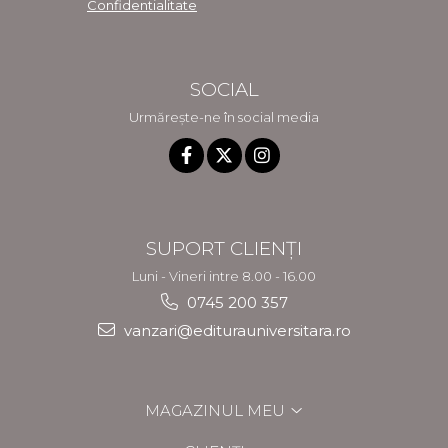
Confidentialitate
SOCIAL
Urmărește-ne în social media
SUPORT CLIENȚI
Luni - Vineri intre 8.00 - 16.00
0745 200 357
vanzari@editurauniversitara.ro
MAGAZINUL MEU