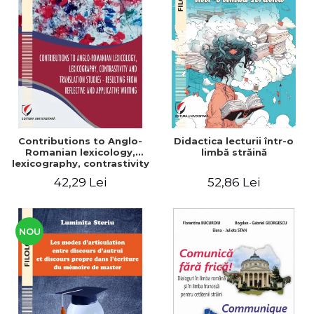
Contributions to Anglo-
Didactica lecturii într-o
Romanian lexicology,
limbă străină
lexicography, contrastivity
and translation studies -
42,29 Lei
52,86 Lei
Resulting from reflective
and applicative writing
NOU