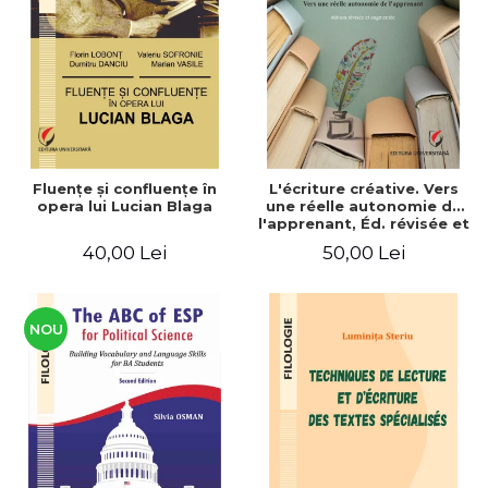
ADMINISTRATIVE
Cum Cumpăr
ȘTIINȚE ECONOMICE
Livrare
ȘTIINȚE EXACTE
Politica de Retur
EDUCAȚIE FIZICĂ ȘI SPORT
Formular de Retur
PREUNIVERSITARIA
Distribuitori
TIMP LIBER
ÎN CURS DE APARIȚIE
Fluenţe şi confluenţe în
L'écriture créative. Vers
opera lui Lucian Blaga
une réelle autonomie de
NOUTĂȚI
l'apprenant, Éd. révisée et
augmentée
PACHETE DE STUDIU
40,00 Lei
50,00 Lei
PROMOȚIILE LUNII
ULTIMELE EXEMPLARE
NOU